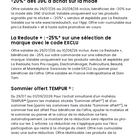
-20%* dès 39€ d'achat sur la mode
Offre valable du 29/07/26 au 20/08/26 inclus, bénéficiez de -20% sur
la mode dès 39€ d'achat. Valable uniquement sur les produits
signalés par le sticker « -20%* », vendus et expédiés par La Redoute.
Valable sur le site www.laredoute.fr, sur l'App. Offre non-cumulable aux
prix La Redoute + et à toute autre promotion en cours.
La Redoute + : -25%* sur une sélection de
marque avec le code EXCLU
Offre valable du 29/07/26 au 10/08/26 inclus. Avec La Redoute +,
bénéficiez de -25% sur votre commande sur une sélection de
marque. Valable uniquement sur les produits vendus et expédiés par
La Redoute, hors Prix rouges, Electroménager, Puériculture, Beauté,
Loisirs et Marketplace. Saisissez le code EXCLU au panier pour
bénéficier de l'offre. Offre valable en France métropolitaine et Dom
Tom.
Sommier offert TEMPUR ® :
Du 29/07 au 01/09/2026 Pour l'achat simultané d'un matelas
TEMPUR® (parmi les matelas stickés "Sommier offert*") et d’un
sommier fixe (parmi les sommiers fixes stickés "Sommier offert*"), le
sommier fixe est offert Pour bénéficier de l'offre, ajouter le matelas et
le sommier au panier et le calcul de la réduction se fera
automatiquement. Le montant de la réduction sera répartie au pro-
rata sur les 2 articles. La réduction ne s'applique pas sur l'éco
participation qui reste à la charge du client. Offre non cumulable
avec une autre réduction. Offre réutilisable. Les produits de la