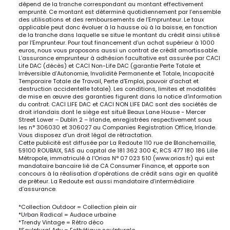
dépend de la tranche correspondant au montant effectivement
emprunté. Ce montant est déterminé quotidiennement par l’ensemble
des utilisations et des remboursements de l’Emprunteur. Le taux
applicable peut donc évoluer à la hausse où à la baisse, en fonction
de la tranche dans laquelle se situe le montant du crédit ainsi utilisé
par l’Emprunteur. Pour tout financement d’un achat supérieur à 1000
euros, nous vous proposons aussi un contrat de crédit amortissable.
L’assurance emprunteur à adhésion facultative est assurée par CACI
Life DAC (décès) et CACI Non-Life DAC (garantie Perte Totale et
Irréversible d’Autonomie, Invalidité Permanente et Totale, Incapacité
Temporaire Totale de Travail, Perte d'Emploi, pouvoir d’achat et
destruction accidentelle totale). Les conditions, limites et modalités
de mise en œuvre des garanties figurent dans la notice d'information
du contrat. CACI LIFE DAC et CACI NON LIFE DAC sont des sociétés de
droit irlandais dont le siège est situé Beaux Lane House - Mercer
Street Lower – Dublin 2 – Irlande, enregistrées respectivement sous
les n° 306030 et 306027 au Companies Registration Office, Irlande.
Vous disposez d’un droit légal de rétractation.
Cette publicité est diffusée par La Redoute 110 rue de Blanchemaille,
59100 ROUBAIX, SAS au capital de 181 362 300 €, RCS 477 180 186 Lille
Métropole, immatriculé à l'Orias N° 07 023 510 (www.orias.fr) qui est
mandataire bancaire lié de CA Consumer Finance, et apporte son
concours à la réalisation d’opérations de crédit sans agir en qualité
de prêteur. La Redoute est aussi mandataire d’intermédiaire
d’assurance.
*Collection Outdoor = Collection plein air
*Urban Radical = Audace urbaine
*Trendy Vintage = Rétro déco