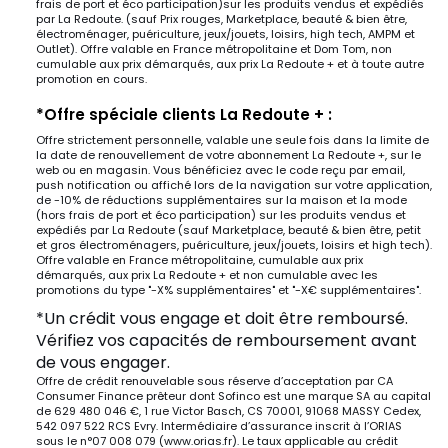
frais de port et éco participation)sur les produits vendus et expédiés
par La Redoute. (sauf Prix rouges, Marketplace, beauté & bien être,
électroménager, puériculture, jeux/jouets, loisirs, high tech, AMPM et
Outlet). Offre valable en France métropolitaine et Dom Tom, non
cumulable aux prix démarqués, aux prix La Redoute + et à toute autre
promotion en cours.
*Offre spéciale clients La Redoute + :
Offre strictement personnelle, valable une seule fois dans la limite de
la date de renouvellement de votre abonnement La Redoute +, sur le
web ou en magasin. Vous bénéficiez avec le code reçu par email,
push notification ou affiché lors de la navigation sur votre application,
de -10% de réductions supplémentaires sur la maison et la mode
(hors frais de port et éco participation) sur les produits vendus et
expédiés par La Redoute (sauf Marketplace, beauté & bien être, petit
et gros électroménagers, puériculture, jeux/jouets, loisirs et high tech).
Offre valable en France métropolitaine, cumulable aux prix
démarqués, aux prix La Redoute + et non cumulable avec les
promotions du type "-X% supplémentaires" et "-X€ supplémentaires".
*Un crédit vous engage et doit être remboursé.
Vérifiez vos capacités de remboursement avant
de vous engager.
Offre de crédit renouvelable sous réserve d’acceptation par CA
Consumer Finance prêteur dont Sofinco est une marque SA au capital
de 629 480 046 €, 1 rue Victor Basch, CS 70001, 91068 MASSY Cedex,
542 097 522 RCS Evry. Intermédiaire d’assurance inscrit à l’ORIAS
sous le n°07 008 079 (www.orias.fr). Le taux applicable au crédit