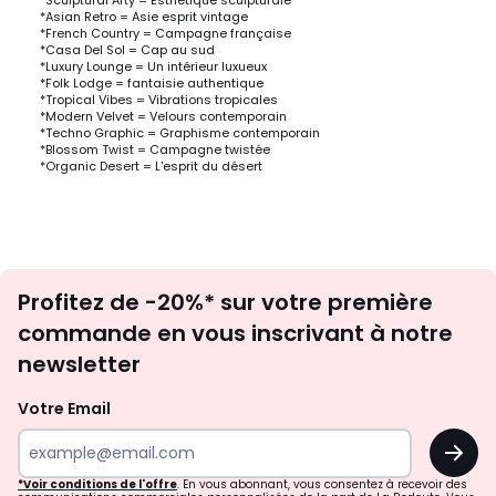
*Sculptural Arty = Esthétique sculpturale
*Asian Retro = Asie esprit vintage
*French Country = Campagne française
*Casa Del Sol = Cap au sud
*Luxury Lounge = Un intérieur luxueux
*Folk Lodge = fantaisie authentique
*Tropical Vibes = Vibrations tropicales
*Modern Velvet = Velours contemporain
*Techno Graphic = Graphisme contemporain
*Blossom Twist = Campagne twistée
*Organic Desert = L'esprit du désert
Inscription
Profitez de -20%* sur votre première
newsletter
commande en vous inscrivant à notre
newsletter
Votre Email
OK
*Voir conditions de l'offre
. En vous abonnant, vous consentez à recevoir des