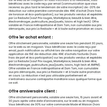
sur le web ou en magasin. En vous inscrivant à la newsletter, vous
bénéficiez avec le code reçu par email (communication que vous
recevrez au plus tard le lendemain de votre inscription) de -20% de
réduction sur votre première commande dès 49€ d'achat (hors frais
de livraison et éco-participation), sur les produits vendus et expédiés
par La Redoute (sauf Prix rouges, Marketplace, beauté & bien être,
électroménager, puériculture, jeux/jouets, loisirs et high tech). Offre
valable en France métropolitaine et Dom Tom, non cumulable aux prix
démarqués, aux prix La Redoute + et à toute autre promotion en cours..
Offre 1er achat enfant :
Offre strictement personnelle, valable une seule fois pendant 30 jours,
sur le web ou en magasin. Vous bénéficiez avec le code reçu par
email, push notification ou affiché lors de votre navigation sur votre
application de 15€ de réduction dès 49€ d'achats facturés (hors
frais de port et éco participation) sur les produits vendus et expédiés
par La Redoute (sauf Prix rouges, Marketplace, beauté & bien être,
électroménager, puériculture, jeux/jouets, loisirs, high tech et AMPM).
Offre valable en France métropolitaine et Dom Tom, non cumulable
aux prix démarqués, aux prix La Redoute + et à toute autre promotion
en cours. La réduction n'est pas utilisable partiellement et
n'entraînera aucune contrepartie monétaire sous quelque forme que
ce soit.
Offre anniversaire client :
Offre strictement personnelle, valable une seule fois, 15 jours avant et
30 jours après votre date d'anniversaire, sur le web ou en magasin.
Vous bénéficiez de 30% sur votre commande Mode et Maison (hors