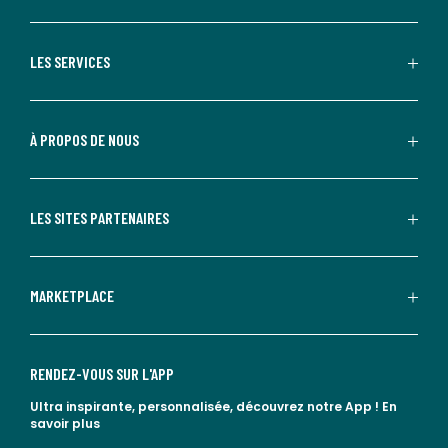
LES SERVICES
À PROPOS DE NOUS
LES SITES PARTENAIRES
MARKETPLACE
RENDEZ-VOUS SUR L'APP
Ultra inspirante, personnalisée, découvrez notre App !
En
savoir plus
lien vers l'app store
lien vers google play