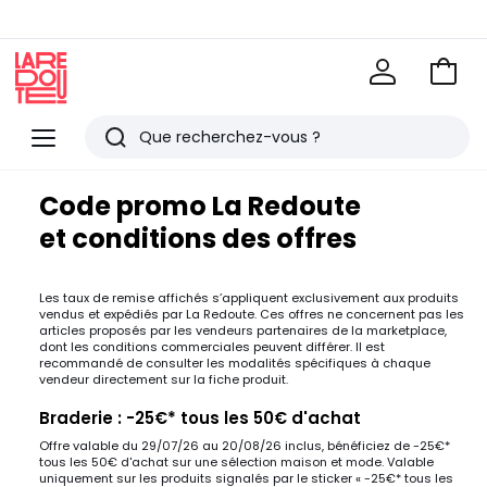
Voir
mon
La
panie
Redoute
Menu
Rechercher
Derniers
Code promo La Redoute
articles
et conditions des offres
vus
Les taux de remise affichés s’appliquent exclusivement aux produits
vendus et expédiés par La Redoute. Ces offres ne concernent pas les
articles proposés par les vendeurs partenaires de la marketplace,
dont les conditions commerciales peuvent différer. Il est
recommandé de consulter les modalités spécifiques à chaque
vendeur directement sur la fiche produit.
Braderie : -25€* tous les 50€ d'achat
Offre valable du 29/07/26 au 20/08/26 inclus, bénéficiez de -25€*
tous les 50€ d'achat sur une sélection maison et mode. Valable
uniquement sur les produits signalés par le sticker « -25€* tous les