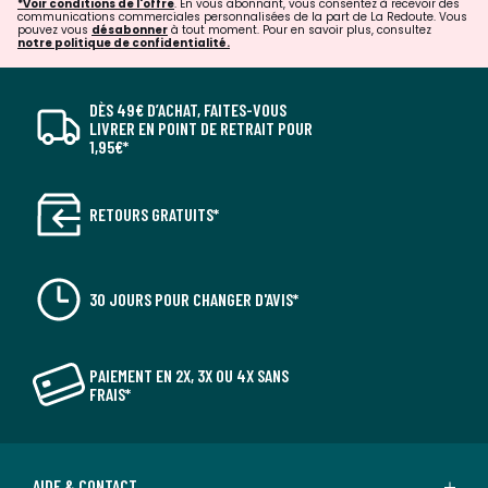
*Voir conditions de l'offre
. En vous abonnant, vous consentez à recevoir des
communications commerciales personnalisées de la part de La Redoute. Vous
pouvez vous
désabonner
à tout moment. Pour en savoir plus, consultez
notre politique de confidentialité.
DÈS 49€ D’ACHAT, FAITES-VOUS
LIVRER EN POINT DE RETRAIT POUR
1,95€*
RETOURS GRATUITS*
30 JOURS POUR CHANGER D'AVIS*
PAIEMENT EN 2X, 3X OU 4X SANS
FRAIS*
AIDE & CONTACT