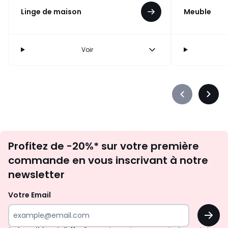
Linge de maison
Meuble
Voir
Précédent
Suiva
-
-
défiler
défile
à
à
Inscription
gauche
droit
Profitez de -20%* sur votre première
newsletter
commande en vous inscrivant à notre
newsletter
Votre Email
OK