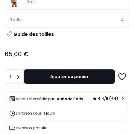
Noir
Taille
4
Guide des tailles
65,00
65,00 €
€.
Quantité
1
Ajouter au panier
Ajoute
à
une
liste
4,4/5 (44)
Vendu et expédié par :
Aubade Paris
Livraison sous 4 jours
Livraison gratuite