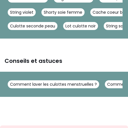
String violet
Shorty soie femme
Cache coeur bl
Culotte seconde peau
Lot culotte noir
String sat
Conseils et astuces
Comment laver les culottes menstruelles ?
Comment f