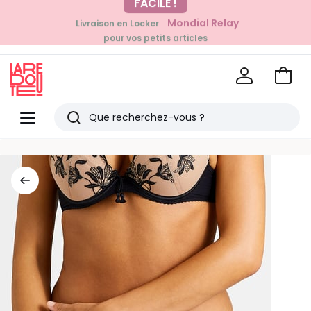
-20% dès 39€*
Mondial Relay
Livraison en Locker
sur la mode
pour vos petits articles
Voir
mon
La
panie
Redoute
Menu
Rechercher
Derniers
articles
vus