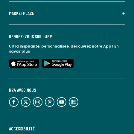
MARKETPLACE
RENDEZ-VOUS SUR L'APP
Ultra inspirante, personnalisée, découvrez notre App !
En
savoir plus
lien vers l'app store
lien vers google play
H24 AVEC NOUS
lien vers l'espace réseaux sociaux
lien vers l'espace réseaux sociaux
lien vers l'espace réseaux sociaux
lien vers l'espace réseaux sociaux
lien vers l'espace réseaux sociaux
lien vers le blog la redoute
ACCESSIBILITÉ