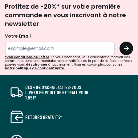
Inscription
Profitez de -20%* sur votre première
newsletter
commande en vous inscrivant à notre
newsletter
Votre Email
OK
*Voir conditions de l'offre
. En vous abonnant, vous consentez à recevoir des
communications commerciales personnalisées de la part de La Redoute. Vous
pouvez vous
désabonner
à tout moment. Pour en savoir plus, consultez
notre politique de confidentialité.
DÈS 49€ D’ACHAT, FAITES-VOUS
LIVRER EN POINT DE RETRAIT POUR
1,95€*
RETOURS GRATUITS*