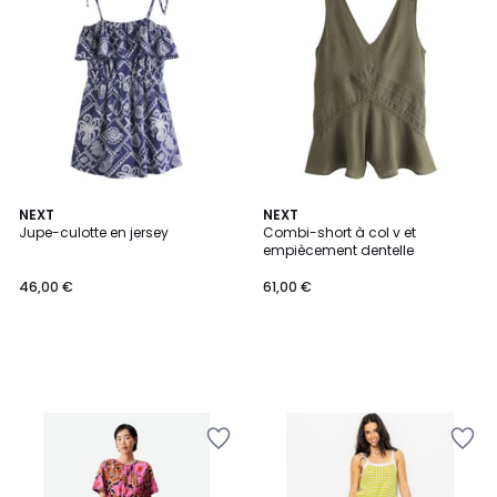
NEXT
NEXT
Jupe-culotte en jersey
Combi-short à col v et
empiècement dentelle
46,00 €
61,00 €