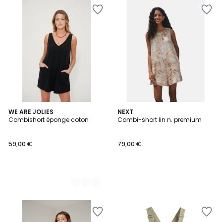
3
WE ARE JOLIES
NEXT
Combishort éponge coton
Combi-short lin n. premium
Couleurs
59,00 €
79,00 €