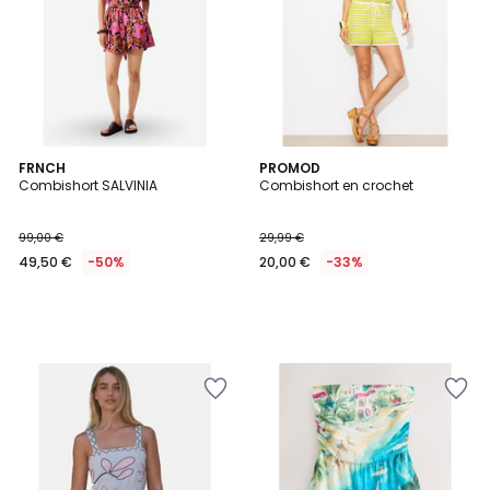
FRNCH
PROMOD
Combishort SALVINIA
Combishort en crochet
99,00 €
29,99 €
49,50 €
-50%
20,00 €
-33%