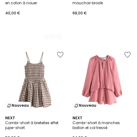
en coton à nouer
mouchoir brodé
40,00
40,00 €
68,00 €
€.
Nouveau
Nouveau
NEXT
NEXT
Combi-short à bretelles effet
Combi-short à manches
jupe-short
ballon et col tressé