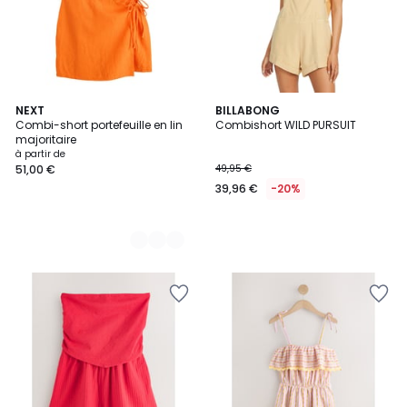
3
NEXT
BILLABONG
Combi-short portefeuille en lin
Combishort WILD PURSUIT
Couleurs
majoritaire
à partir de
51,00 €
49,95 €
39,96 €
-20%