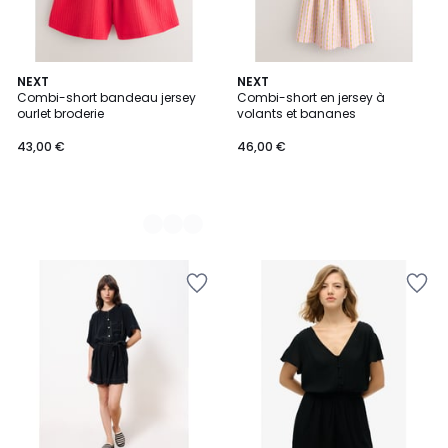
2
NEXT
NEXT
Combi-short bandeau jersey
Combi-short en jersey à
Couleurs
ourlet broderie
volants et bananes
43,00 €
46,00 €