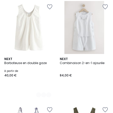
3
NEXT
NEXT
Barboteuse en double gaze
Combinaison 2-en-1 ajourée
Couleurs
à partir de
40,00 €
84,00 €