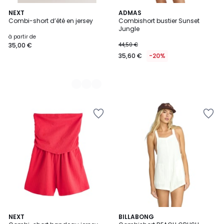
2
NEXT
ADMAS
Combi-short d’été en jersey
Combishort bustier Sunset
Couleurs
Jungle
à partir de
35,00 €
44,50 €
35,60 €
-20%
NEXT
BILLABONG