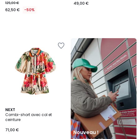
125,00 €
49,00 €
62,50 €
-50%
Nouveau
!
Livraison
en
Locker
Mondial
Relay
NEXT
Combi-short avec col et
ceinture
71,00 €
Nouveau !