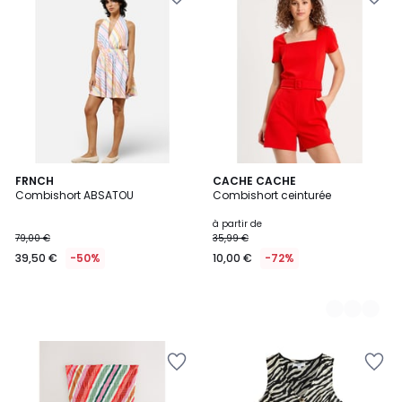
FRNCH
2
CACHE CACHE
Combishort ABSATOU
Combishort ceinturée
Couleurs
à partir de
79,00 €
35,99 €
39,50 €
-50%
10,00 €
-72%