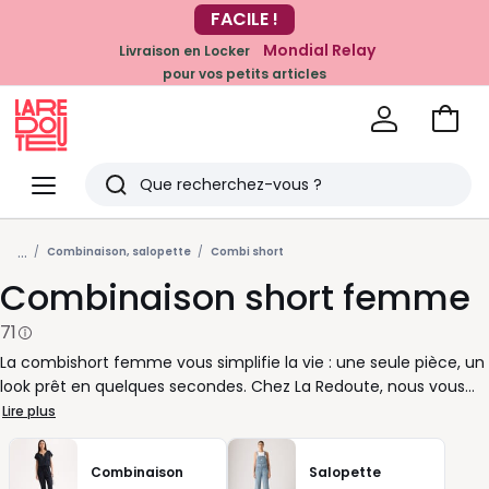
Mondial Relay
Livraison en Locker
pour vos petits articles
EN CE MOMENT
-20% dès 39€*
sur la mode
Voir
mon
La
panie
Redoute
Menu
Rechercher
Derniers
...
articles
Combinaison, salopette
Combi short
Combinaison short femme
vus
71
La combishort femme vous simplifie la vie : une seule pièce, un
look prêt en quelques secondes. Chez La Redoute, nous vous
proposons des modèles faciles à porter du matin au soir, avec
Lire plus
des coupes fluides, ceinturées, ajustées ou plus amples selon
vos envies. Pour une silhouette décontractée, misez sur une
Combinaison
Salopette
combishort en coton ou en jersey avec des sandales plates et