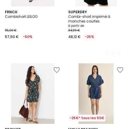
FRNCH
2
SUPERDRY
Combishort LEILOO
Combi-short imprimé à
Couleurs
manches courtes
à partir de
115,00 €
64,99 €
57,50 €
-50%
48,12 €
-25%
-25€* tous les 50€