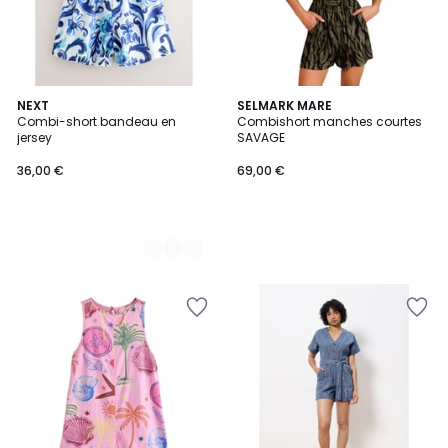
2
NEXT
SELMARK MARE
Combi-short bandeau en
Combishort manches courtes
Couleurs
jersey
SAVAGE
36,00 €
69,00 €