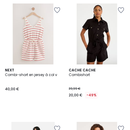
NEXT
CACHE CACHE
Combi-short en jersey à col v
Combishort
40,00 €
39,99 €
20,00 €
-49%