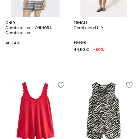
ONLY
FRNCH
Combinaison -ONLNORA
Combishort LILY
Combinaison
40,84 €
89,00 €
44,50 €
-50%