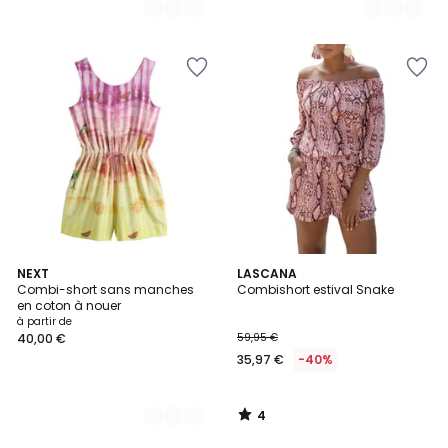
4
4
NEXT
LASCANA
/
Combi-short sans manches
Combishort estival Snake
Couleurs
5
en coton à nouer
à partir de
40,00 €
59,95 €
35,97 €
-40%
4
/
5