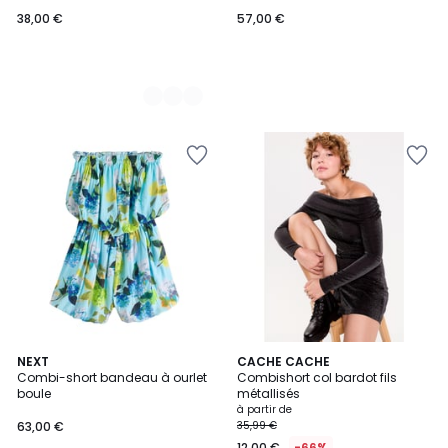
38,00 €
57,00 €
NEXT
2
CACHE CACHE
Combi-short bandeau à ourlet
Combishort col bardot fils
Couleurs
boule
métallisés
à partir de
63,00 €
35,99 €
12,00 €
-66%