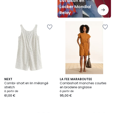
Livraison en
Locker Mondial
Relay
2
NEXT
3
LA FEE MARABOUTEE
Combi-short en lin mélangé
Combishort manches courtes
Couleurs
Couleurs
stretch
en broderie anglaise
à partir de
à partir de
61,00 €
95,00 €