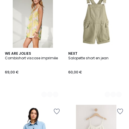
2
WE ARE JOLIES
2
NEXT
Combishort viscose imprimée
Salopette short en jean
Couleurs
Couleurs
69,00 €
60,00 €