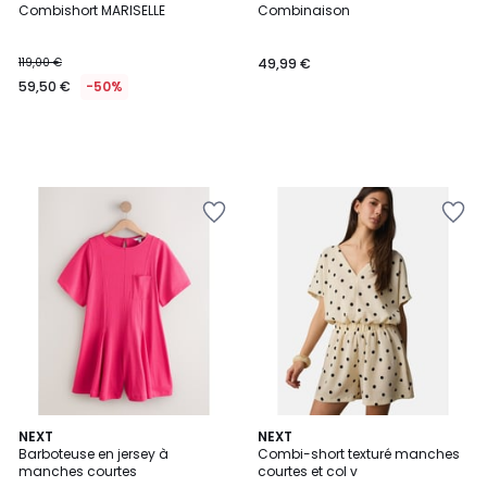
Combishort MARISELLE
Combinaison
119,00 €
49,99 €
59,50 €
-50%
2
NEXT
NEXT
Barboteuse en jersey à
Combi-short texturé manches
Couleurs
manches courtes
courtes et col v