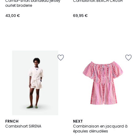
Combi-short bandeau jersey
Combishort BEACH CRUSH
ourlet broderie
43,00 €
69,95 €
FRNCH
NEXT
Combishort SIRENA
Combinaison en jacquard à
épaules dénudées