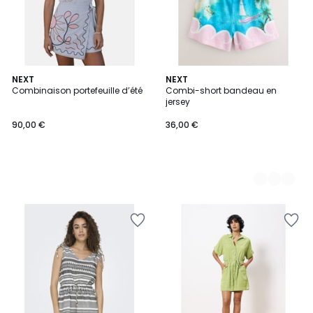
NEXT
5
NEXT
Combinaison portefeuille d’été
Combi-short bandeau en
Couleurs
jersey
90,00 €
36,00 €