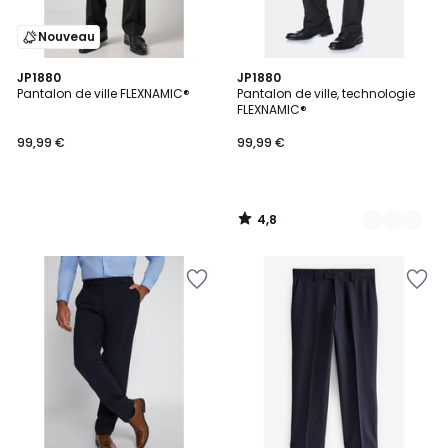
Nouveau
4,8
JP1880
3
JP1880
/ 5
Pantalon de ville FLEXNAMIC®
Pantalon de ville, technologie
Couleurs
FLEXNAMIC®
99,99 €
99,99 €
4,8
/
5