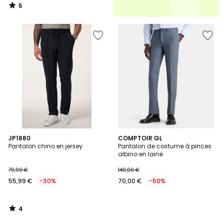
5
/
5
4
JP1880
COMPTOIR GL
/
Pantalon chino en jersey
Pantalon de costume à pinces
5
albino en laine
79,99 €
140,00 €
55,99 €
-30%
70,00 €
-50%
4
/
5