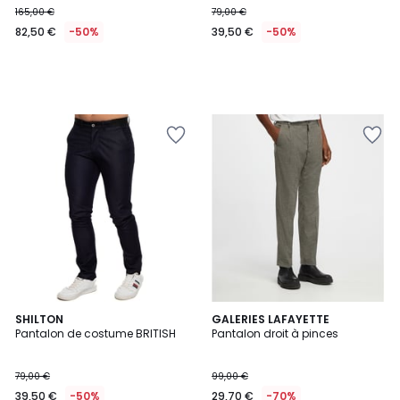
165,00 €
79,00 €
€
82,50 €
-50%
39,50 €
-50%
au
lieu
de
165,00
€
50%
de
réduction
appliquée.
SHILTON
GALERIES LAFAYETTE
Pantalon de costume BRITISH
Pantalon droit à pinces
79,00 €
99,00 €
39,50 €
-50%
29,70 €
-70%