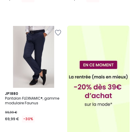
5
JP1880
/
Pantalon FLEXNAMIC®, gamme
5
modulaire Faunus
99,99 €
69,99 €
-30%