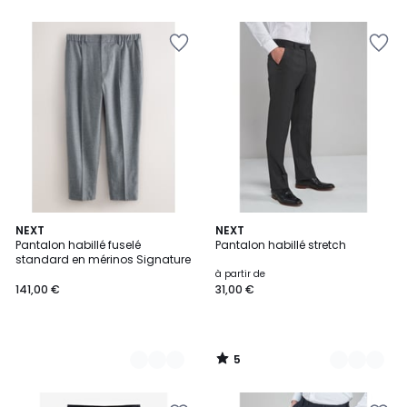
5
3
NEXT
3
NEXT
/
Pantalon habillé fuselé
Pantalon habillé stretch
Couleurs
Couleurs
5
standard en mérinos Signature
à partir de
141,00 €
31,00 €
5
/
5