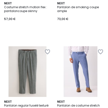
NEXT
NEXT
Costume stretch motion flex :
Pantalon de smoking coupe
pantaloncoupe skinny
ample
57,00 €
73,00 €
2
NEXT
2
NEXT
Pantalon regular fuselé texturé
Pantalon de costume stretch
Couleurs
Couleurs