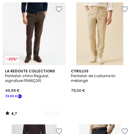
-20%*
4,7
6
LA REDOUTE COLLECTIONS
CYRILLUS
/ 5
Pantalon chino Regular,
Pantalon de costume lin
Couleurs
signature FRANÇOIS
mélangé
49,99 €
79,00 €
39,99 €
4,7
/
5