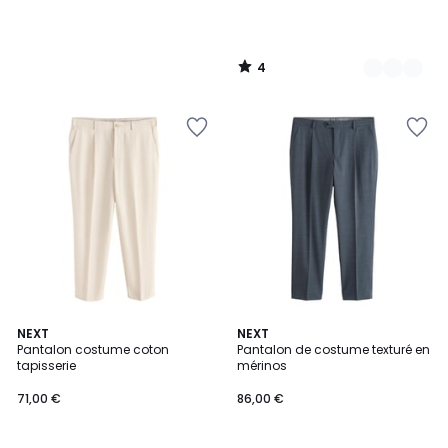
4
/
5
NEXT
4
NEXT
Pantalon costume coton
Pantalon de costume texturé en
Couleurs
tapisserie
mérinos
71,00 €
86,00 €