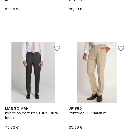
59,99 €
59,99 €
4
MANGO MAN
3
JP1880
/
Pantalon costume Turín 100 %
Pantalon FLEXNAMIC®
Couleurs
5
laine
79,99 €
99,99 €