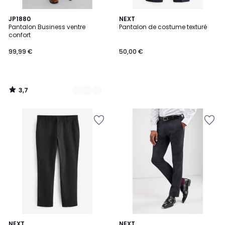
3,7
2
JP1880
NEXT
/ 5
Pantalon Business ventre
Pantalon de costume texturé
Couleurs
confort
99,99 €
50,00 €
3,7
/
5
2,5
NEXT
3
NEXT