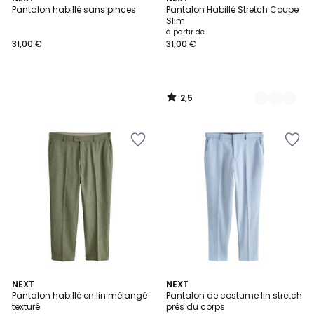
/ 5
Pantalon habillé sans pinces
Pantalon Habillé Stretch Coupe
Couleurs
Slim
à partir de
31,00 €
31,00 €
2,5
/
5
4
NEXT
2
NEXT
Pantalon habillé en lin mélangé
Pantalon de costume lin stretch
Couleurs
Couleurs
texturé
près du corps