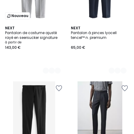
Nouveau
2
NEXT
2
NEXT
Pantalon de costume ajusté
Pantalon à pinces lyocell
Couleurs
Couleurs
rayé en seersucker signature
tencel™ n. premium
à partir de
143,00 €
65,00 €