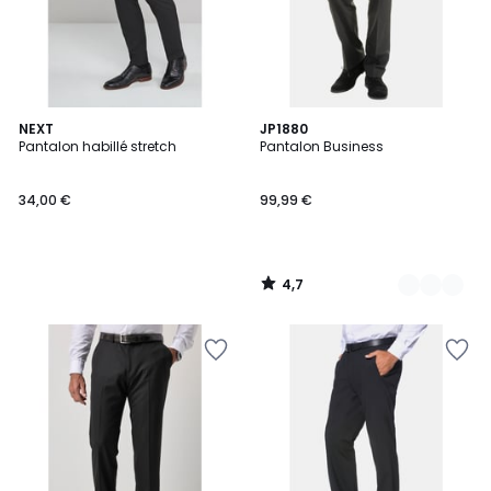
4,7
NEXT
3
JP1880
/ 5
Pantalon habillé stretch
Pantalon Business
Couleurs
34,00 €
99,99 €
4,7
/
5