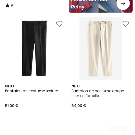
5
Relay
/
5
NEXT
3
NEXT
Pantalon de costume texturé
Pantalon de costume coupe
Couleurs
slim en flanelle
51,00 €
64,00 €