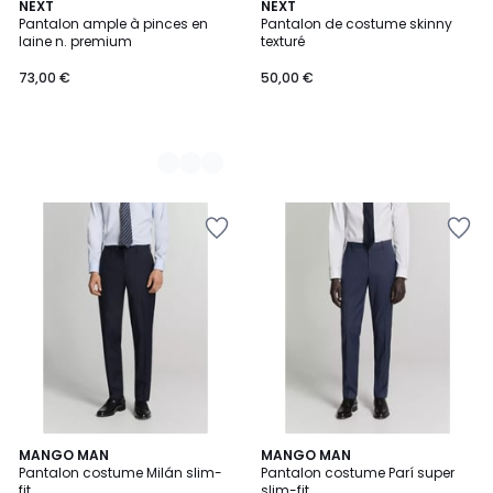
2
NEXT
NEXT
Pantalon ample à pinces en
Pantalon de costume skinny
Couleurs
laine n. premium
texturé
73,00 €
50,00 €
MANGO MAN
MANGO MAN
Pantalon costume Milán slim-
Pantalon costume Parí super
fit
slim-fit