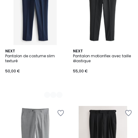
3
NEXT
NEXT
Pantalon de costume slim
Pantalon motionflex avec taille
Couleurs
texturé
élastique
50,00 €
55,00 €