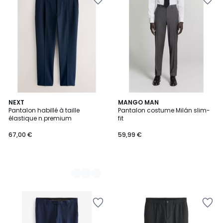
3
NEXT
MANGO MAN
Pantalon habillé à taille
Pantalon costume Milán slim-
Couleurs
élastique n.premium
fit
67,00 €
59,99 €