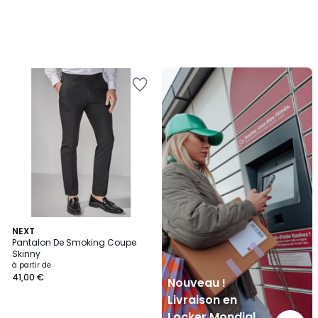
Nouveau
!
Livraison
en
Locker
Mondial
Relay
5
NEXT
/
Pantalon De Smoking Coupe
5
Skinny
à partir de
41,00 €
Nouveau !
Livraison en
Locker Mondial