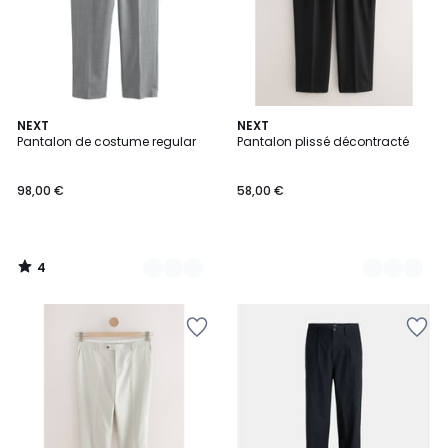
4
6
NEXT
2
NEXT
/
Pantalon de costume regular
Pantalon plissé décontracté
Couleurs
Couleurs
5
98,00 €
58,00 €
4
/
5