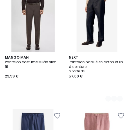
MANGO MAN
9
NEXT
Pantalon costume Milán slim-
Pantalon habillé en coton et lin
Couleurs
fit
à ceinture
à partir de
29,99 €
57,00 €