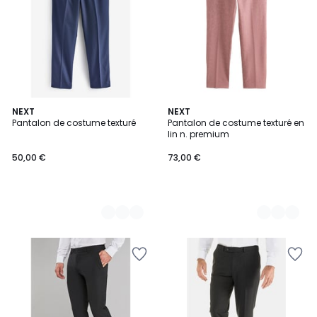
4
NEXT
3
NEXT
Pantalon de costume texturé
Pantalon de costume texturé en
Couleurs
Couleurs
lin n. premium
50,00 €
73,00 €