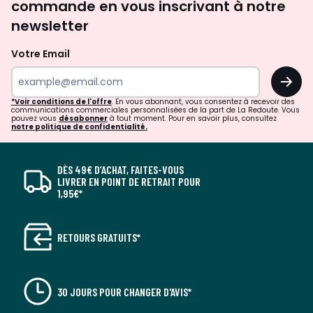
commande en vous inscrivant à notre
newsletter
Votre Email
OK
*Voir conditions de l'offre
. En vous abonnant, vous consentez à recevoir des
communications commerciales personnalisées de la part de La Redoute. Vous
pouvez vous
désabonner
à tout moment. Pour en savoir plus, consultez
notre politique de confidentialité.
DÈS 49€ D’ACHAT, FAITES-VOUS
LIVRER EN POINT DE RETRAIT POUR
1,95€*
RETOURS GRATUITS*
30 JOURS POUR CHANGER D'AVIS*