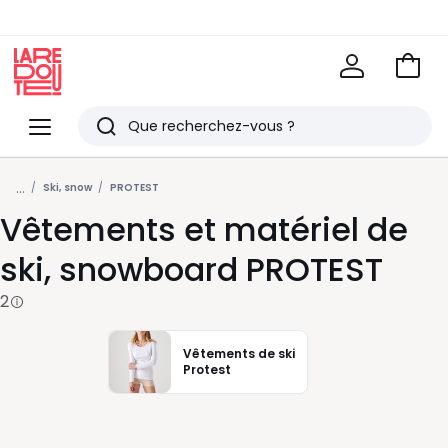
Voir
mon
La
panie
Redoute
Menu
Rechercher
Derniers
...
articles
Ski, snow
PROTEST
Vêtements et matériel de
vus
ski, snowboard PROTEST
2
Vêtements de ski
Protest