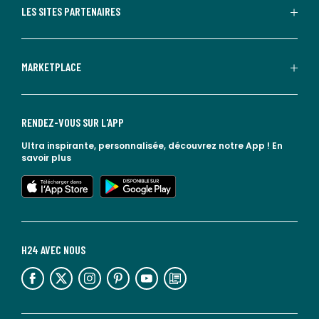
LES SITES PARTENAIRES
MARKETPLACE
RENDEZ-VOUS SUR L'APP
Ultra inspirante, personnalisée, découvrez notre App !
En
savoir plus
lien vers l'app store
lien vers google play
H24 AVEC NOUS
lien vers l'espace réseaux sociaux
lien vers l'espace réseaux sociaux
lien vers l'espace réseaux sociaux
lien vers l'espace réseaux sociaux
lien vers l'espace réseaux sociaux
lien vers le blog la redoute