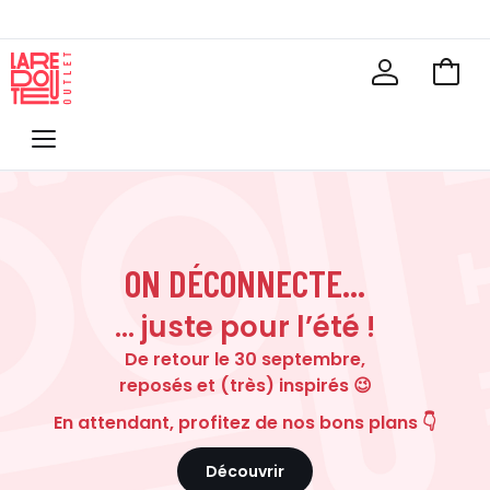
Voir
mon
La
panie
Redoute
Menu
ON DÉCONNECTE...
… juste pour l’été !
De retour le 30 septembre,
reposés et (très) inspirés 😉
En attendant, profitez de nos bons plans 👇
Découvrir