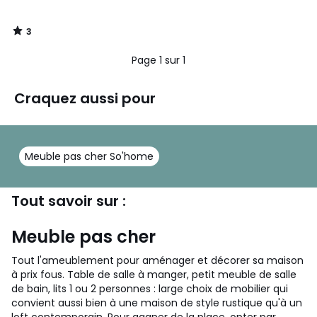
de
10,00
3
€.
/
5
Page 1 sur 1
Craquez aussi pour
Meuble pas cher So'home
Tout savoir sur :
Meuble pas cher
Tout l'ameublement pour aménager et décorer sa maison
à prix fous. Table de salle à manger, petit meuble de salle
de bain, lits 1 ou 2 personnes : large choix de mobilier qui
convient aussi bien à une maison de style rustique qu'à un