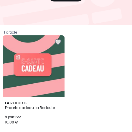
1 article
3
LA REDOUTE
/
E-carte cadeau La Redoute
5
Prix
à partir de
10,00 €
à
partir