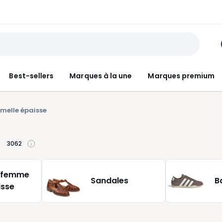
Best-sellers
Marques à la une
Marques premium
melle épaisse
3062
 femme
Sandales
B
isse