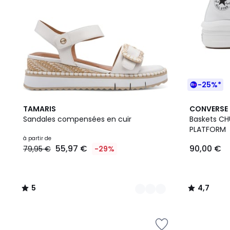
-25%*
2
5
2
4,7
TAMARIS
CONVERSE
Couleurs
/
Couleurs
/ 5
Sandales compensées en cuir
Baskets C
5
PLATFORM
à partir de
55,97 €
90,00 €
79,95 €
-29%
5
4,7
/
/
5
5