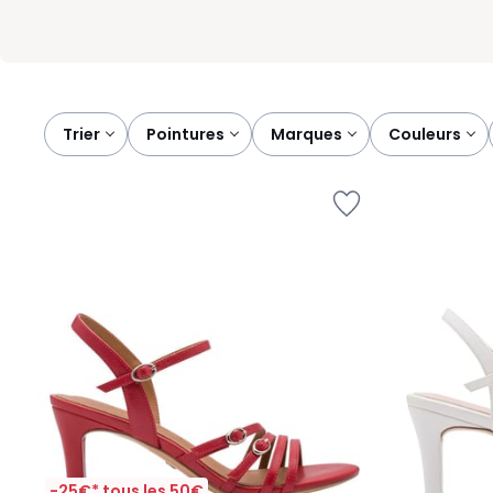
Trier
pointures
marques
couleurs
-25€* tous les 50€