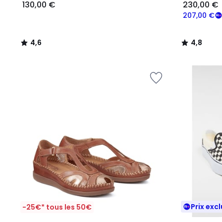
130,00 €
230,00 €
207,00 €
4,6
4,8
/
/
5
5
Prix excl
-25€* tous les 50€