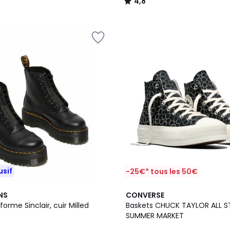
4,8
/
5
usif
-25€* tous les 50€
5
NS
CONVERSE
/
forme Sinclair, cuir Milled
Baskets CHUCK TAYLOR ALL ST
5
SUMMER MARKET