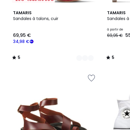
4
5
5
5
TAMARIS
TAMARIS
Couleurs
/
Couleurs
/
Sandales à talons, cuir
Sandales à 
5
5
69,95
à partir de
69,95 €
5
69,95 €
€
souscrivez
34,98 €
à
notre
5
5
programme
/
/
pour
5
5
payer
à
la
place
34,98
€.