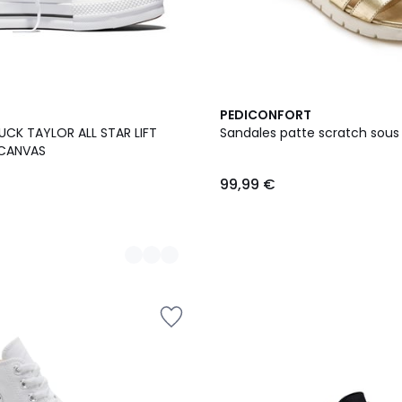
2
PEDICONFORT
Couleurs
UCK TAYLOR ALL STAR LIFT
Sandales patte scratch sous
CANVAS
99,99 €