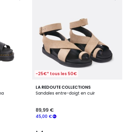
-25€* tous les 50€
4
LA REDOUTE COLLECTIONS
/
na
Sandales entre-doigt en cuir
5
89,99 €
45,00 €