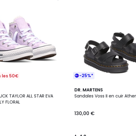
-25%*
 les 50€
4,8
DR. MARTENS
/ 5
UCK TAYLOR ALL STAR EVA
Sandales Voss II en cuir Athe
BLY FLORAL
130,00 €