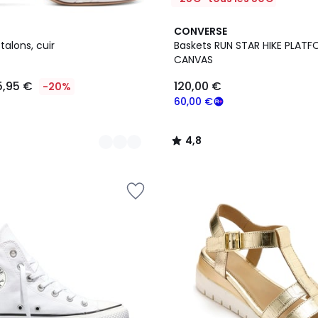
4,8
CONVERSE
/ 5
talons, cuir
Baskets RUN STAR HIKE PLAT
CANVAS
5,95 €
120,00 €
-20%
60,00 €
4,8
/
5