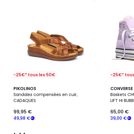
-25€* tous les 50€
-25€* tous
4,4
PIKOLINOS
CONVERSE
/ 5
Sandales compensées en cuir,
Baskets CH
CADAQUES
LIFT HI BUB
99,95 €
65,00 €
49,98 €
39,00 €