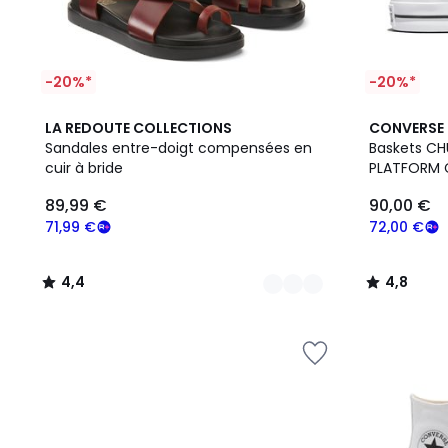
-20%*
-20%*
2
4,4
2
4,8
LA REDOUTE COLLECTIONS
CONVERSE
Couleurs
/ 5
Couleurs
/ 5
Sandales entre-doigt compensées en
Baskets CH
cuir à bride
PLATFORM 
89,99 €
90,00 €
71,99 €
72,00 €
4,4
4,8
/
/
5
5