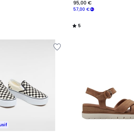
95,00 €
57,00 €
5
/
5
usif