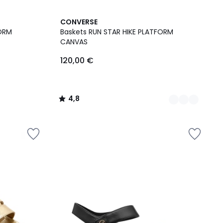
2
4,8
CONVERSE
Couleurs
/ 5
FORM
Baskets RUN STAR HIKE PLATFORM
CANVAS
120,00 €
4,8
/
5