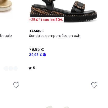
-25€* tous les 50€
5
TAMARIS
/
 boucle
Sandales compensées en cuir
5
79,95 €
39,98 €
5
/
5