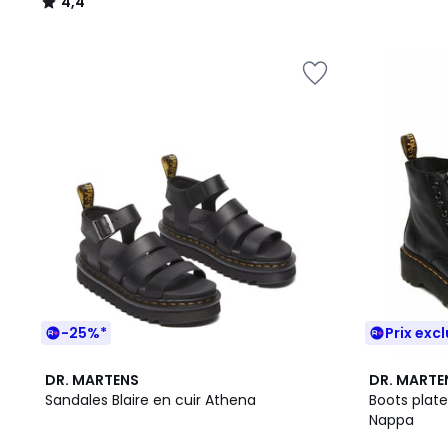
4,4
/
5
-25%*
Prix excl
4,6
4,8
DR. MARTENS
DR. MARTE
/ 5
/ 5
Sandales Blaire en cuir Athena
Boots plate
Nappa