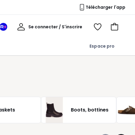
Télécharger l'app
Mon
Se connecter / S'inscrire
Mon
Voir
Voir
compte
espace
mes
mon
La
favoris
panier
Espace pro
Redoute
+
askets
Boots, bottines