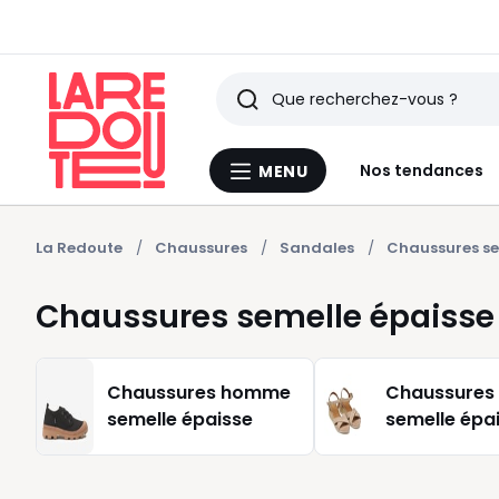
Rechercher
Derniers
Nos tendances
MENU
Menu
articles
La
Redoute
vus
La Redoute
Chaussures
Sandales
Chaussures se
Chaussures semelle épaisse
Chaussures homme
Chaussures
semelle épaisse
semelle épa