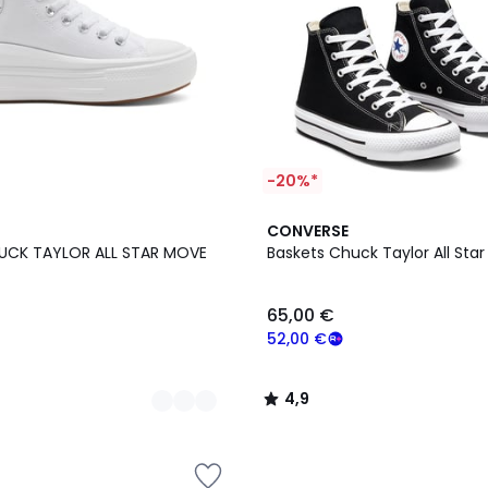
-20%*
4,9
CONVERSE
/ 5
HUCK TAYLOR ALL STAR MOVE
Baskets Chuck Taylor All Star 
65,00 €
52,00 €
4,9
/
5