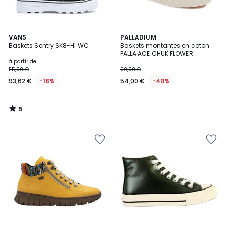
5
VANS
PALLADIUM
/
Baskets Sentry SK8-Hi WC
Baskets montantes en coton
5
PALLA ACE CHUK FLOWER
à partir de
115,00 €
90,00 €
93,62 €
-18%
54,00 €
-40%
5
/
5