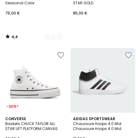
Seasonal Color
STAR GOLD
75,00
75,00 €
85,00 €
€.
4,4
/
5
-20%*
4,7
4,6
3
CONVERSE
ADIDAS SPORTSWEAR
/ 5
/ 5
Baskets CHUCK TAYLOR ALL
Chaussure Hoops 4.0 Mid
Couleurs
STAR LIFT PLATFORM CANVAS
Chaussure Hoops 4.0 Mid