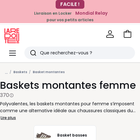
Mondial Relay
Livraison en Locker
EN CE MOMENT
pour vos petits articles
-20% dès 39€*
sur la mode
Voir
mon
La
panie
Redoute
Menu
Rechercher
Derniers
...
articles
Baskets
Basket montantes
Baskets montantes femme
vus
370
Polyvalentes, les baskets montantes pour femme s’imposent
comme une alternative idéale aux chaussures classiques du
quotidien. Pratiques à enfiler, elles conjuguent confort et
Lire plus
maintien, tout en vous laissant libre de vos mouvements. Leur
coupe montante assure un bon soutien de la cheville, très utile
Basket basses
quand vos journées ne connaissent pas de pause. Bureau,