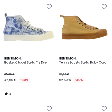
4
BENSIMON.
BENSIMON.
/
Basket à lacet Stella Tie Dye
Tennis Lacets Stella Baby Cord
5
65,00 €
75,00 €
45,50 €
-30%
52,50 €
-30%
4
/
5