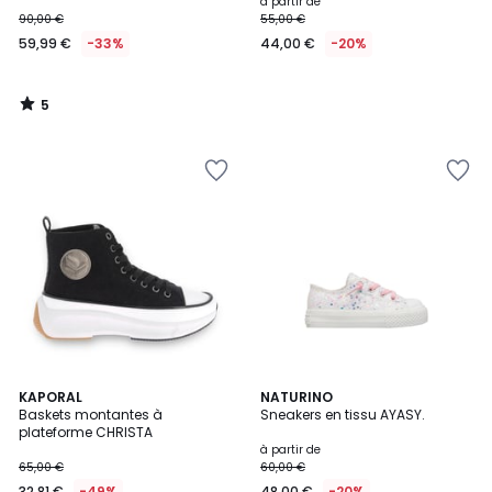
à partir de
90,00 €
55,00 €
59,99 €
-33%
44,00 €
-20%
5
/
5
KAPORAL
NATURINO
Baskets montantes à
Sneakers en tissu AYASY.
plateforme CHRISTA
à partir de
65,00 €
60,00 €
32,81 €
-49%
48,00 €
-20%