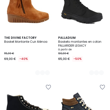
2
THE DIVINE FACTORY
2
PALLADIUM
Basket Montante Cuir Alénoa
Baskets montantes en coton
Couleurs
Couleurs
PALLARIDER LEGACY
à partir de
115,00 €
130,00 €
69,00 €
-40%
65,00 €
-50%