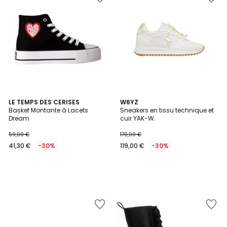
LE TEMPS DES CERISES
W6YZ
Basket Montante à Lacets
Sneakers en tissu technique et
Dream
cuir YAK-W.
59,00 €
170,00 €
41,30 €
-30%
119,00 €
-30%