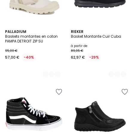
2
PALLADIUM
2
RIEKER
Baskets montantes en coton
Basket Montante Cuir Cuba
Couleurs
Couleurs
PAMPA DETROIT ZIP SU
à partir de
95,00 €
89,95 €
57,00 €
-40%
62,97 €
-29%