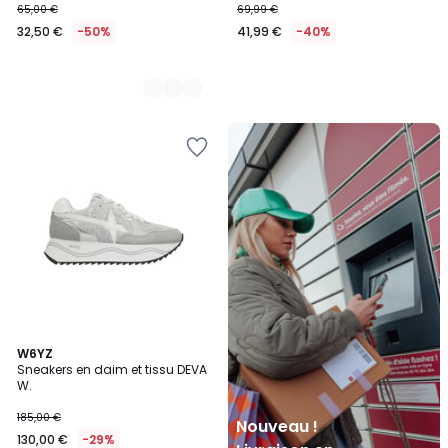
65,00 €
69,99 €
32,50 €
-50%
41,99 €
-40%
Nouveau
!
Livraison
en
Locker
Mondial
Relay
W6YZ
Sneakers en daim et tissu DEVA
W.
185,00 €
Nouveau !
130,00 €
-29%