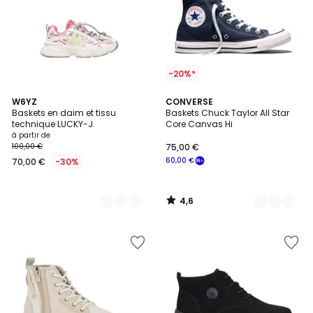
-20%*
4,6
2
W6YZ
7
CONVERSE
/ 5
Baskets en daim et tissu
Baskets Chuck Taylor All Star
Couleurs
Couleurs
technique LUCKY-J.
Core Canvas Hi
à partir de
100,00 €
75,00 €
60,00 €
70,00 €
-30%
4,6
/
5