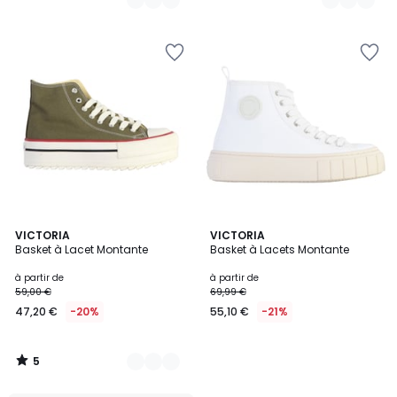
5
5
VICTORIA
VICTORIA
/
Basket à Lacet Montante
Basket à Lacets Montante
Couleurs
5
à partir de
à partir de
59,00 €
69,99 €
47,20 €
-20%
55,10 €
-21%
5
/
5