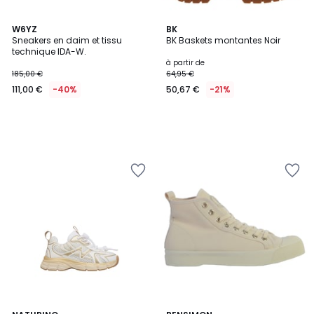
W6YZ
BK
Sneakers en daim et tissu
BK Baskets montantes Noir
technique IDA-W.
à partir de
185,00 €
64,95 €
111,00 €
-40%
50,67 €
-21%