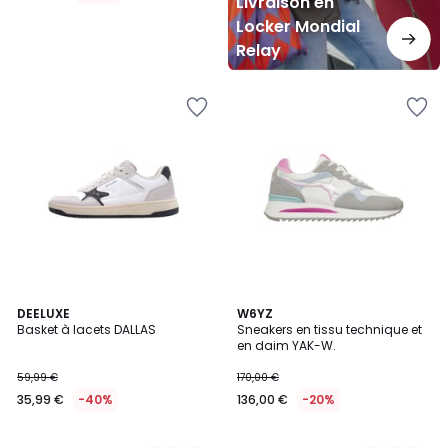
Livraison en
Locker Mondial
Relay
2
DEELUXE
2
W6YZ
Basket à lacets DALLAS
Sneakers en tissu technique et
Couleurs
Couleurs
en daim YAK-W.
59,99 €
170,00 €
35,99 €
-40%
136,00 €
-20%