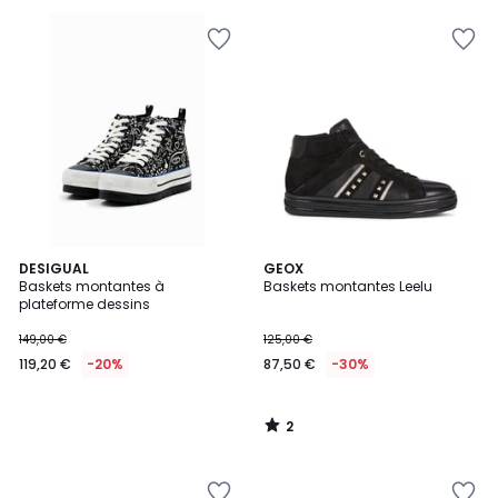
2
DESIGUAL
GEOX
/
Baskets montantes à
Baskets montantes Leelu
5
plateforme dessins
149,00 €
125,00 €
119,20 €
-20%
87,50 €
-30%
2
/
5