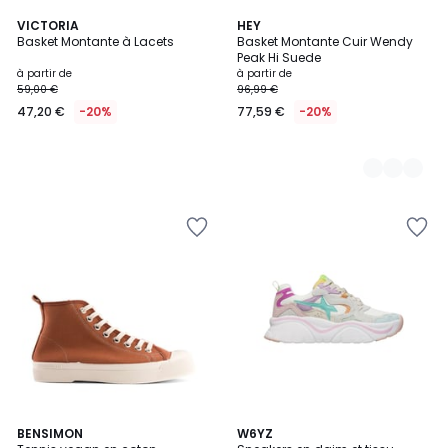
VICTORIA
2
HEY
Basket Montante à Lacets
Basket Montante Cuir Wendy
Couleurs
Peak Hi Suede
à partir de
à partir de
59,00 €
96,99 €
47,20 €
-20%
77,59 €
-20%
2
BENSIMON
2
W6YZ