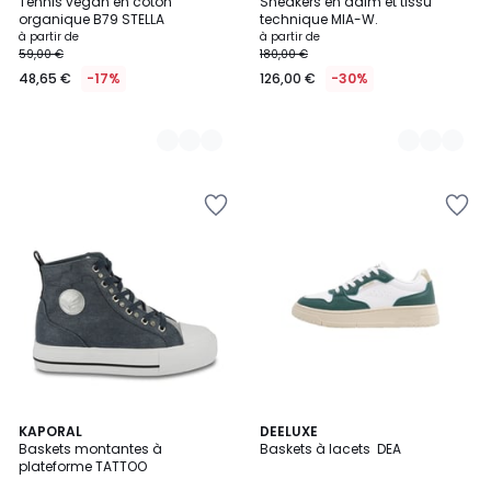
Tennis vegan en coton
Sneakers en daim et tissu
Couleurs
Couleurs
organique B79 STELLA
technique MIA-W.
à partir de
à partir de
59,00 €
180,00 €
48,65 €
-17%
126,00 €
-30%
2
KAPORAL
DEELUXE
Baskets montantes à
Baskets à lacets DEA
Couleurs
plateforme TATTOO