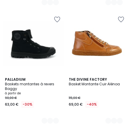
4
PALLADIUM
2
THE DIVINE FACTORY
Baskets montantes à revers
Basket Montante Cuir Alénoa
Couleurs
Couleurs
Baggy
à partir de
90,00 €
115,00 €
63,00 €
-30%
69,00 €
-40%