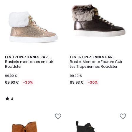
4
LES TROPEZIENNES PAR
LES TROPEZIENNES PAR
/
M.BELARBI
Baskets montantes en cuir
M.BELARBI
Basket Montante Fourure Cuir
5
Roadster
Les Tropeziennes Roadster
99,90 €
99,90 €
69,93 €
-30%
69,93 €
-30%
4
/
5