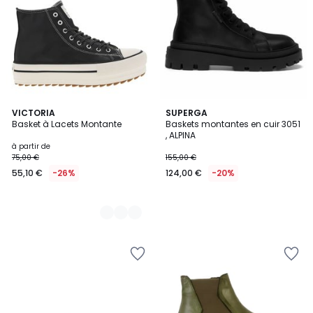
2
VICTORIA
SUPERGA
Basket à Lacets Montante
Baskets montantes en cuir 3051
Couleurs
, ALPINA
à partir de
75,00 €
155,00 €
55,10 €
-26%
124,00 €
-20%