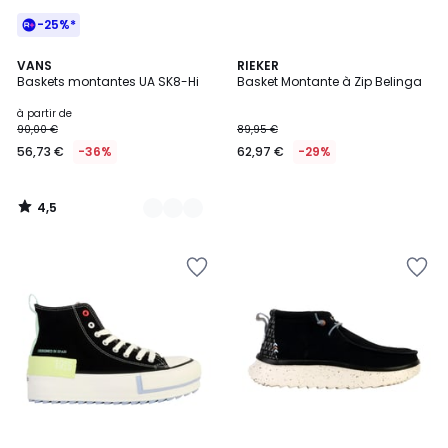
-25%*
4,5
2
VANS
RIEKER
/ 5
Baskets montantes UA SK8-Hi
Basket Montante à Zip Belinga
Couleurs
à partir de
90,00 €
89,95 €
56,73 €
-36%
62,97 €
-29%
4,5
/
5