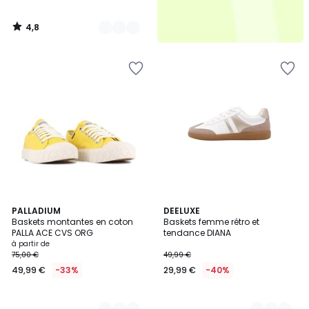
4,8
/
5
4
PALLADIUM
2
DEELUXE
Baskets montantes en coton
Baskets femme rétro et
Couleurs
Couleurs
PALLA ACE CVS ORG
tendance DIANA
à partir de
75,00 €
49,99 €
49,99 €
-33%
29,99 €
-40%