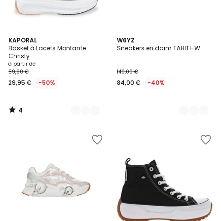
4
3
KAPORAL
3
W6YZ
/
Basket à Lacets Montante
Sneakers en daim TAHITI-W.
Couleurs
Couleurs
5
Christy
à partir de
59,90 €
140,00 €
29,95 €
-50%
84,00 €
-40%
4
/
5