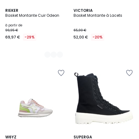
3
RIEKER
VICTORIA
Basket Montante Cuir Odeon
Basket Montante à Lacets
Couleurs
à partir de
99,95 €
65,00 €
69,97 €
-29%
52,00 €
-20%
2
W6YZ
SUPERGA