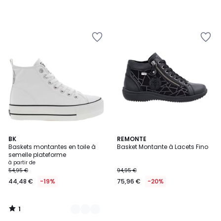
1
2
BK
REMONTE
/
Baskets montantes en toile à
Basket Montante à Lacets Fino
Couleurs
5
semelle plateforme
à partir de
54,95 €
94,95 €
44,48 €
-19%
75,96 €
-20%
1
/
5