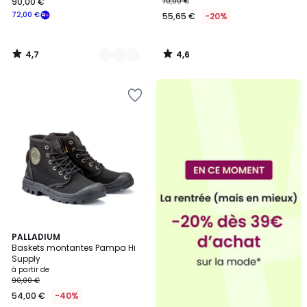
90,00 €
70,00 €
72,00 €
55,65 €
-20%
4,7
4,6
/
/
5
5
4,8
7
PALLADIUM
/ 5
Baskets montantes Pampa Hi
Couleurs
Supply
à partir de
90,00 €
54,00 €
-40%