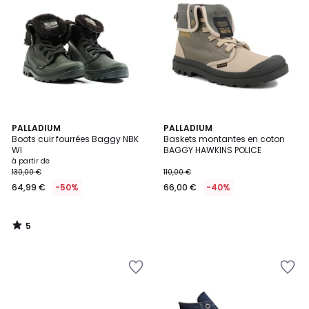
5
PALLADIUM
PALLADIUM
/
Boots cuir fourrées Baggy NBK
Baskets montantes en coton
5
Wl
BAGGY HAWKINS POLICE
à partir de
130,00 €
110,00 €
64,99 €
-50%
66,00 €
-40%
5
/
5