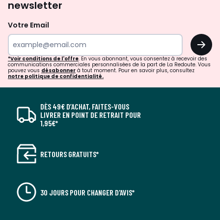
newsletter
Votre Email
OK
*Voir conditions de l'offre
. En vous abonnant, vous consentez à recevoir des
communications commerciales personnalisées de la part de La Redoute. Vous
pouvez vous
désabonner
à tout moment. Pour en savoir plus, consultez
notre politique de confidentialité.
DÈS 49€ D’ACHAT, FAITES-VOUS
LIVRER EN POINT DE RETRAIT POUR
1,95€*
RETOURS GRATUITS*
30 JOURS POUR CHANGER D'AVIS*