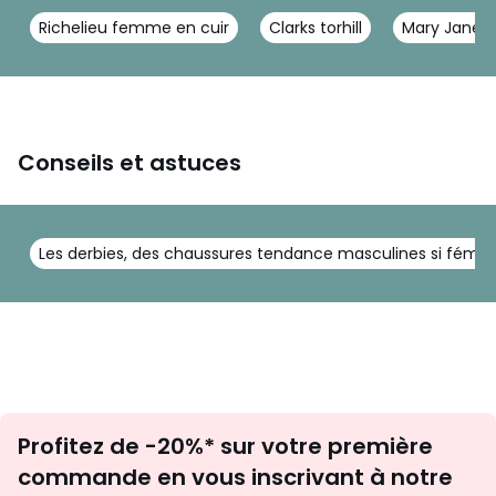
Richelieu femme en cuir
Clarks torhill
Mary Jane 
Conseils et astuces
Les derbies, des chaussures tendance masculines si fémin
Inscription
Profitez de -20%* sur votre première
newsletter
commande en vous inscrivant à notre