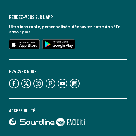
RENDEZ-VOUS SUR L'APP
Ultra inspirante, personnalisée, découvrez notre App !
En
savoir plus
lien vers l'app store
lien vers google play
H24 AVEC NOUS
lien vers l'espace réseaux sociaux
lien vers l'espace réseaux sociaux
lien vers l'espace réseaux sociaux
lien vers l'espace réseaux sociaux
lien vers l'espace réseaux sociaux
lien vers le blog la redoute
ACCESSIBILITÉ
lien vers Sourdline
lien vers Faciliti