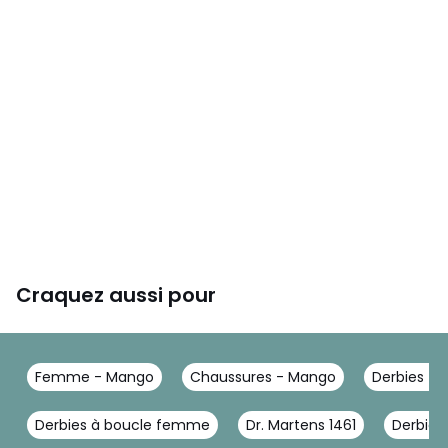
Craquez aussi pour
Femme - Mango
Chaussures - Mango
Derbies -
Derbies à boucle femme
Dr. Martens 1461
Derbie