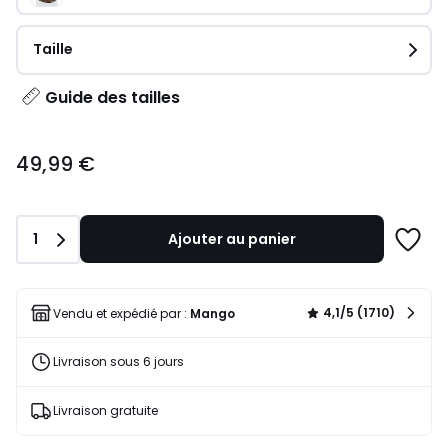
Taille
Guide des tailles
49,99
49,99 €
€.
Quantité
1
Ajouter au panier
Ajoute
à
une
liste
4,1/5 (1710)
Vendu et expédié par :
Mango
Livraison sous 6 jours
Livraison gratuite