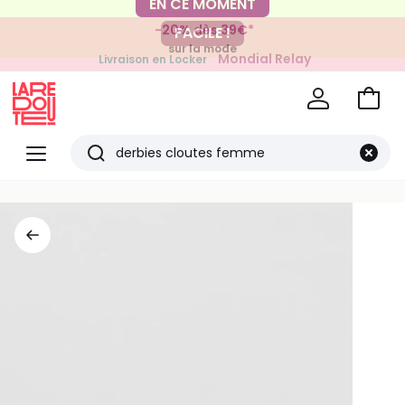
-20% dès 39€*
FACILE !
sur la mode
Mondial Relay
Livraison en Locker
pour vos petits articles
Voir
mon
La
panie
Redoute
Menu
Rechercher
Derniers
articles
vus