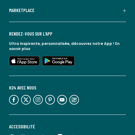
MARKETPLACE
RENDEZ-VOUS SUR L'APP
Ultra inspirante, personnalisée, découvrez notre App !
En
savoir plus
lien vers l'app store
lien vers google play
H24 AVEC NOUS
lien vers l'espace réseaux sociaux
lien vers l'espace réseaux sociaux
lien vers l'espace réseaux sociaux
lien vers l'espace réseaux sociaux
lien vers l'espace réseaux sociaux
lien vers le blog la redoute
ACCESSIBILITÉ
lien vers Sourdline