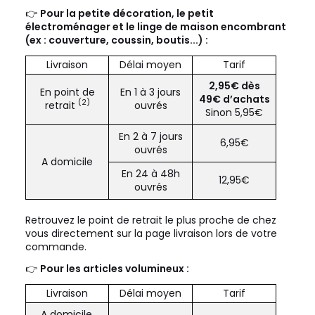
👉
Pour la petite décoration, le petit
électroménager et le linge de maison encombrant
(ex : couverture, coussin, boutis...) :
Livraison
Délai moyen
Tarif
2,95€ dès
En point de
En 1 à 3 jours
49€ d’achats
(2)
retrait
ouvrés
Sinon 5,95€
En 2 à 7 jours
6,95€
ouvrés
A domicile
En 24 à 48h
12,95€
ouvrés
Retrouvez le point de retrait le plus proche de chez
vous directement sur la page livraison lors de votre
commande.
👉
Pour les articles volumineux :
Livraison
Délai moyen
Tarif
A domicile,