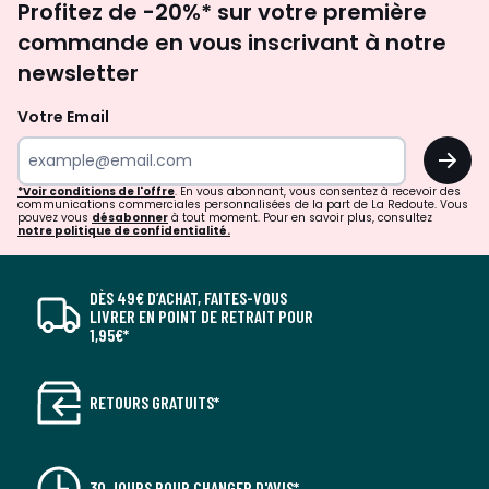
Profitez de -20%* sur votre première
newsletter
commande en vous inscrivant à notre
newsletter
Votre Email
OK
*Voir conditions de l'offre
. En vous abonnant, vous consentez à recevoir des
communications commerciales personnalisées de la part de La Redoute. Vous
pouvez vous
désabonner
à tout moment. Pour en savoir plus, consultez
notre politique de confidentialité.
DÈS 49€ D’ACHAT, FAITES-VOUS
LIVRER EN POINT DE RETRAIT POUR
1,95€*
RETOURS GRATUITS*
30 JOURS POUR CHANGER D'AVIS*