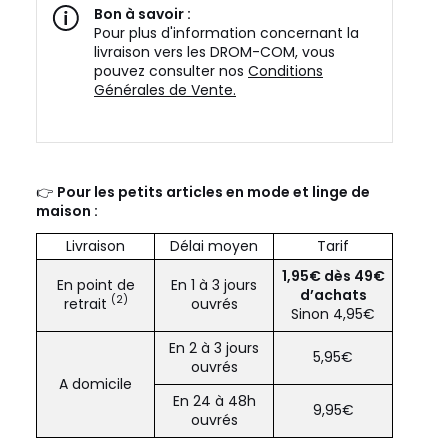
Bon à savoir :
Pour plus d'information concernant la
livraison vers les DROM-COM, vous
pouvez consulter nos
Conditions
Générales de Vente.
👉
Pour les petits articles en mode et linge de
maison :
Livraison
Délai moyen
Tarif
1,95€ dès 49€
En point de
En 1 à 3 jours
d’achats
(2)
retrait
ouvrés
Sinon 4,95€
En 2 à 3 jours
5,95€
ouvrés
A domicile
En 24 à 48h
9,95€
ouvrés