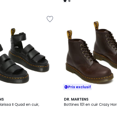
5
/
5
Prix exclusif
5
NS
DR. MARTENS
/
arissa II Quad en cuir,
Bottines 101 en cuir Crazy Ho
5
e