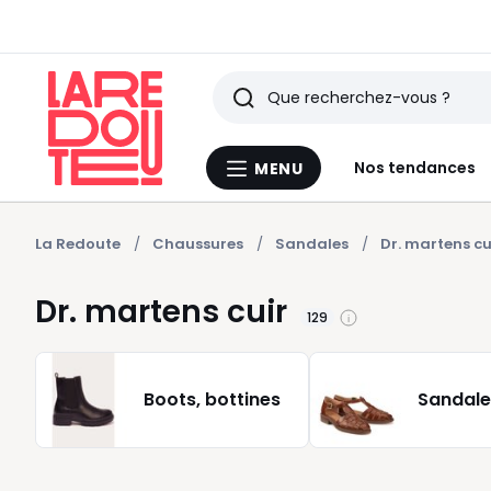
Rechercher
Derniers
Nos tendances
MENU
Menu
articles
La
Redoute
vus
La Redoute
Chaussures
Sandales
Dr. martens cu
Dr. martens cuir
129
Boots, bottines
Sandale