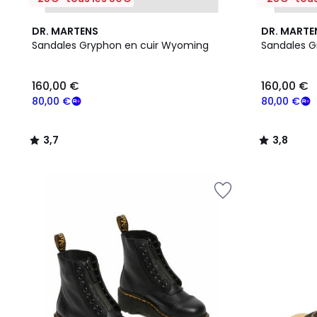
3,7
3,8
DR. MARTENS
DR. MARTE
/ 5
/ 5
Sandales Gryphon en cuir Wyoming
Sandales G
160,00
160,00 €
160,00 €
€
souscrivez
80,00 €
80,00 €
à
notre
3,7
3,8
programme
/
/
pour
5
5
payer
à
la
place
80,00
€.