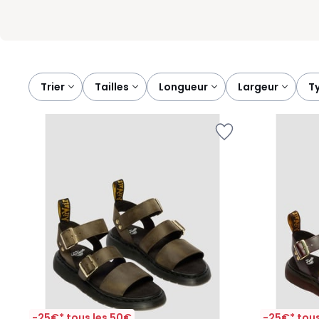
Trier
tailles
longueur
largeur
-25€* tous les 50€
-25€* tous