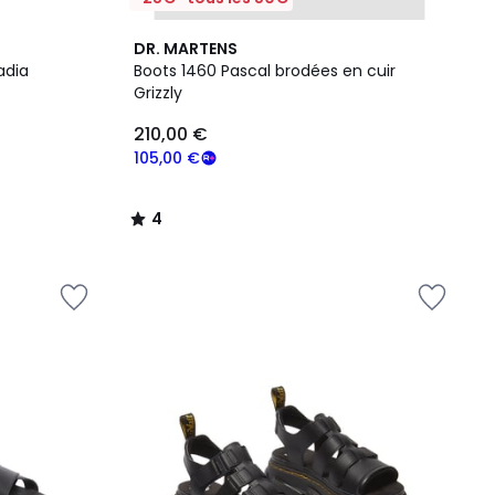
4
DR. MARTENS
/
adia
Boots 1460 Pascal brodées en cuir
5
Grizzly
210,00 €
105,00 €
4
/
5