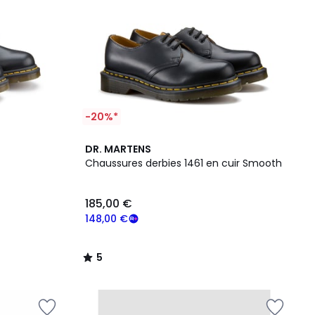
-20%*
5
DR. MARTENS
/
Chaussures derbies 1461 en cuir Smooth
5
185,00 €
148,00 €
5
/
5