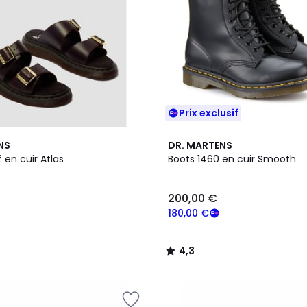
Prix exclusif
4,3
NS
DR. MARTENS
/ 5
 en cuir Atlas
Boots 1460 en cuir Smooth
200,00 €
180,00 €
4,3
/
5