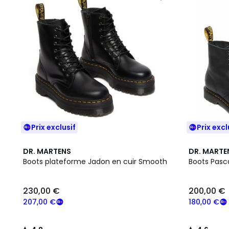
Prix exclusif
Prix excl
4,8
4,6
DR. MARTENS
DR. MARTE
/ 5
/ 5
Boots plateforme Jadon en cuir Smooth
Boots Pasc
230,00 €
200,00 €
207,00 €
180,00 €