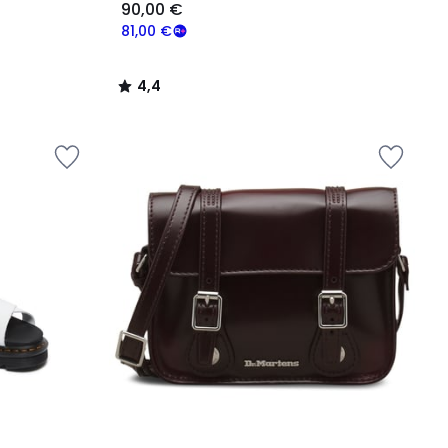
90,00 €
81,00 €
4,4
/
5