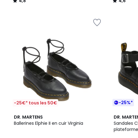
4,8
4,6
/
/
5
5
-25%*
-25€* tous les 50€
5
5
DR. MARTENS
DR. MARTE
/
/
Ballerines Elphie II en cuir Virginia
Sandales Cl
5
5
plateform