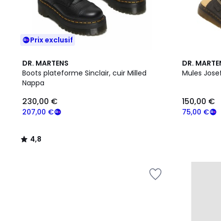
Prix exclusif
4,8
DR. MARTENS
DR. MARTE
/ 5
Boots plateforme Sinclair, cuir Milled
Mules Jose
Nappa
230,00 €
150,00 €
207,00 €
75,00 €
4,8
/
5