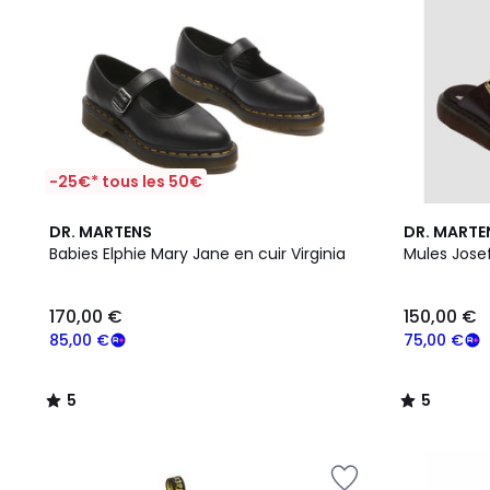
-25€* tous les 50€
5
5
DR. MARTENS
DR. MARTE
/
/
Babies Elphie Mary Jane en cuir Virginia
Mules Josef
5
5
170,00 €
150,00 €
85,00 €
75,00 €
5
5
/
/
5
5