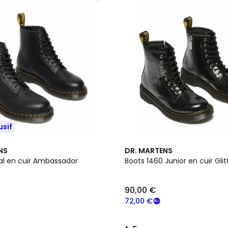
usif
5
NS
DR. MARTENS
/
al en cuir Ambassador
Boots 1460 Junior en cuir Gli
5
90,00 €
72,00 €