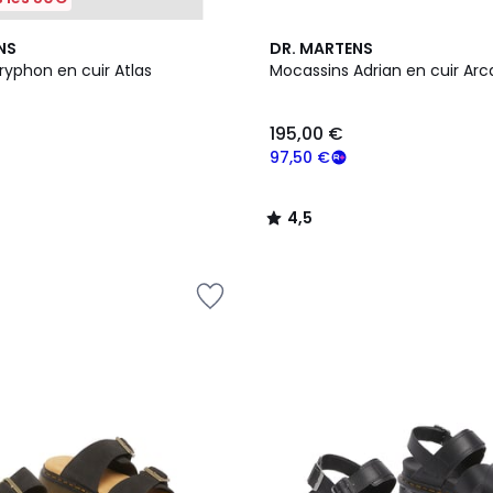
4,5
NS
DR. MARTENS
/ 5
ryphon en cuir Atlas
Mocassins Adrian en cuir Arc
195,00 €
97,50 €
4,5
/
5