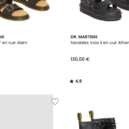
4,8
NS
DR. MARTENS
/ 5
f en cuir daim
Sandales Voss II en cuir Athe
130,00 €
4,8
/
5