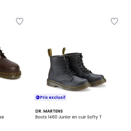
Prix exclusif
4,4
DR. MARTENS
/ 5
rse
Boots 1460 Junior en cuir Softy T