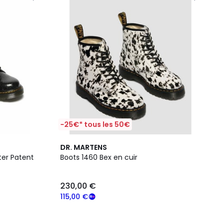
-25€* tous les 50€
DR. MARTENS
tter Patent
Boots 1460 Bex en cuir
230,00 €
115,00 €