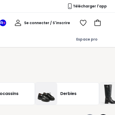
Télécharger l'app
Mon
Se connecter / S'inscrire
Mon
Voir
Voir
compte
espace
mes
mon
La
favoris
panier
Espace pro
Redoute
+
ocassins
Derbies