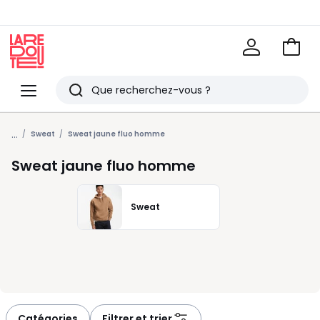
Voir
mon
La
panie
Redoute
Menu
Rechercher
Derniers
...
articles
Sweat
Sweat jaune fluo homme
vus
Sweat jaune fluo homme
Sweat
Catégories
Filtrer et trier