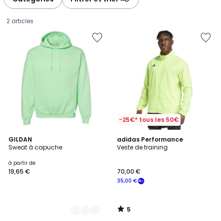
2 articles
-25€* tous les 50€
5
39
GILDAN
adidas Performance
/
Sweat à capuche
Veste de training
Couleurs
5
Prix
à partir de
19,65 €
70,00 €
à
35,00 €
partir
de
19,65
5
€.
/
5