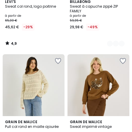
4,9
LEVI'S
3
BILLABONG
/ 5
Sweat col rond, logo poitrine
Sweat à capuche zippé ZIP
Couleurs
FAMILY
à partir de
à partir de
65,00 €
59,95 €
45,62 €
-29%
29,98 €
-49%
4,9
/
5
GRAIN DE MALICE
GRAIN DE MALICE
Pull col rond en maille ajourée
Sweat imprimé vintage