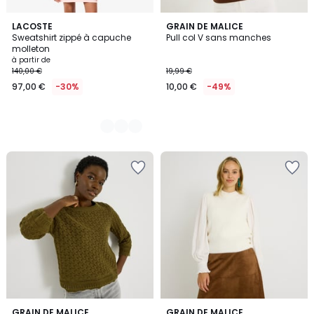
4
LACOSTE
GRAIN DE MALICE
Sweatshirt zippé à capuche
Pull col V sans manches
Couleurs
molleton
à partir de
140,00 €
19,99 €
97,00 €
-30%
10,00 €
-49%
GRAIN DE MALICE
GRAIN DE MALICE