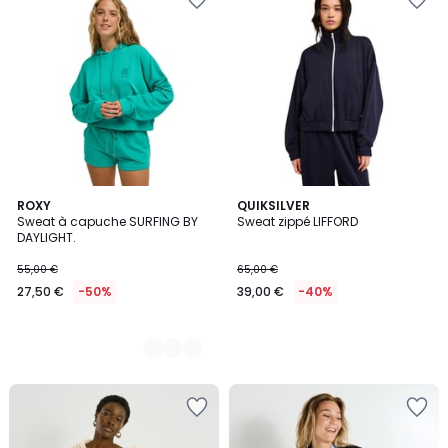
2
ROXY
QUIKSILVER
Sweat à capuche SURFING BY
Sweat zippé LIFFORD
Couleurs
DAYLIGHT.
55,00 €
65,00 €
27,50 €
-50%
39,00 €
-40%