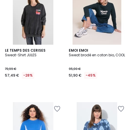
LE TEMPS DES CERISES
EMOI EMOI
Sweat-Shirt JULES
Sweat brodé en coton bio, COOL
79,99 €
95,00 €
57,49 €
-28%
51,90 €
-45%