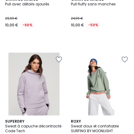
Pull avec détails ajourés
Pull fluffy sans manches
29,99 €
24,99 €
10,00 €
-66%
10,00 €
-59%
2
SUPERDRY
5
ROXY
Sweat à capuche décontracté
Sweat doux et confortable
Couleurs
Couleurs
Code Tech
SURFING BY MOONLIGHT.