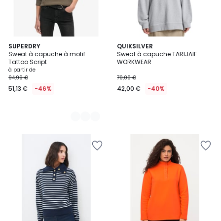
2
SUPERDRY
QUIKSILVER
Sweat à capuche à motif
Sweat à capuche TARIJAIE
Couleurs
Tattoo Script
WORKWEAR
à partir de
94,99 €
70,00 €
51,13 €
-46%
42,00 €
-40%