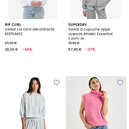
RIP CURL
SUPERDRY
Sweat col rond décontracté
Sweat à capuche zippé
KEEPSAKES
oversize Athletic Essential
à partir de
55,99 €
79,99 €
28,00 €
-49%
57,85 €
-27%