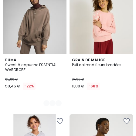
2
PUMA
GRAIN DE MALICE
Sweat à capuche ESSENTIAL
Pull col rond fleurs brodées
Couleurs
WARDROBE
65,00 €
34,99 €
50,45 €
-22%
11,00 €
-68%