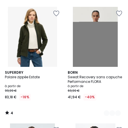
4
SUPERDRY
4
BORN
/
Polaire zippée Estate
Sweat Recovery sans capuche
Couleurs
5
Performance FLORA
à partir de
à partir de
99,99 €
69,90 €
83,18 €
-16%
41,94 €
-40%
4
/
5