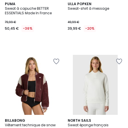
PUMA
ULLA POPKEN
Sweat à capuche BETTER
Sweat-shirt à message
ESSENTIALS Made In France
79,99 €
49,99 €
50,45 €
-36%
39,99 €
-20%
BILLABONG
3
NORTH SAILS
Vêtement technique de snow
Sweat éponge français
Couleurs