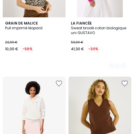
GRAIN DE MALICE
2
LA FIANCÉE
Pull imprimé léopard
Sweat brodé coton biologique
Couleurs
uni GUSTAVO
22,99 €
59,00 €
10,00 €
-56%
41,30 €
-30%