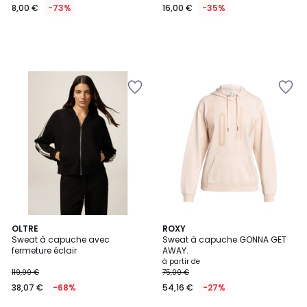
8,00 €
-73%
16,00 €
-35%
OLTRE
2
ROXY
Sweat à capuche avec
Sweat à capuche GONNA GET
Couleurs
fermeture éclair
AWAY.
à partir de
119,90 €
75,00 €
38,07 €
-68%
54,16 €
-27%