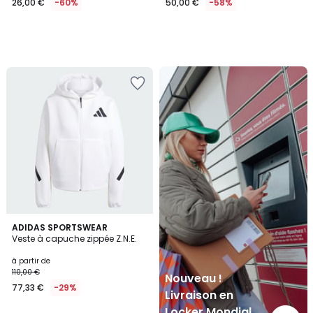
26,00 €
-60%
50,00 €
-58%
Nouveau
!
Livraison
en
Locker
Mondial
Relay
4,8
9
ADIDAS SPORTSWEAR
/ 5
Veste à capuche zippée Z.N.E.
Couleurs
à partir de
110,00 €
Nouveau !
77,33 €
-29%
Livraison en
Locker Mondial