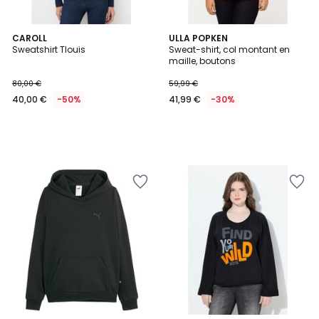
CAROLL
ULLA POPKEN
Sweatshirt Tlouis
Sweat-shirt, col montant en
maille, boutons
80,00 €
59,99 €
40,00 €
-50%
41,99 €
-30%