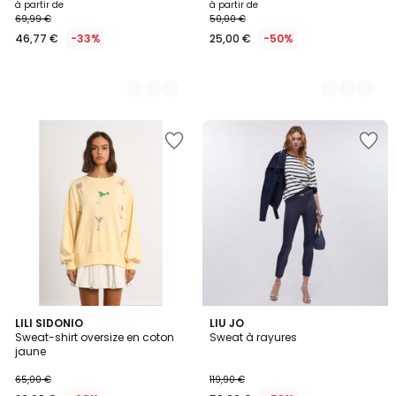
à partir de
à partir de
69,99 €
50,00 €
46,77 €
-33%
25,00 €
-50%
LILI SIDONIO
LIU JO
Sweat-shirt oversize en coton
Sweat à rayures
jaune
65,00 €
119,90 €