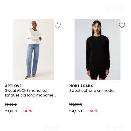
2
ARTLOVE
2
NORTH SAILS
Sweat ALIONE manches
Sweat col rond en modal
Couleurs
Couleurs
longues col rond manches
raglan coupe droite
39,00 €
109,90 €
23,00 €
-41%
54,95 €
-50%