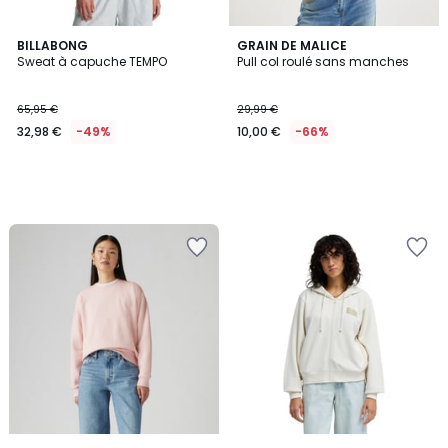
BILLABONG
GRAIN DE MALICE
Sweat à capuche TEMPO
Pull col roulé sans manches
65,95 €
29,99 €
32,98 €
-49%
10,00 €
-66%