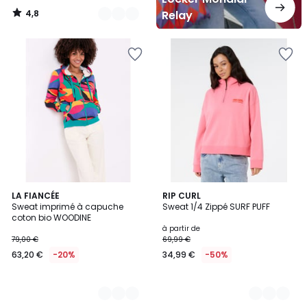
4,8
Relay
/
5
3
LA FIANCÉE
3
RIP CURL
Sweat imprimé à capuche
Sweat 1/4 Zippé SURF PUFF
Couleurs
Couleurs
coton bio WOODINE
à partir de
79,00 €
69,99 €
63,20 €
-20%
34,99 €
-50%