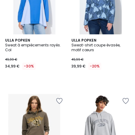
ULLA POPKEN
ULLA POPKEN
Sweat à empiècements rayés.
Sweat-shirt coupe évasée,
Col
motif cœurs
49,99 €
49,99 €
34,99 €
-30%
39,99 €
-20%