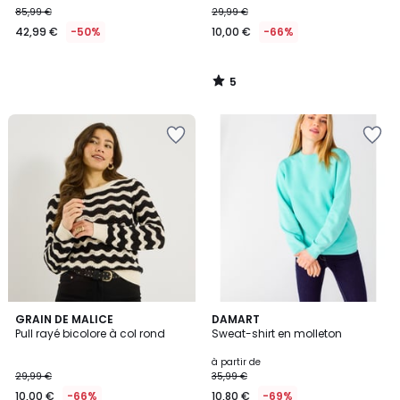
85,99 €
29,99 €
€
42,99 €
-50%
10,00 €
-66%
au
lieu
de
5
85,99
/
5
€
50%
de
réduction
appliquée.
4,2
GRAIN DE MALICE
3
DAMART
/ 5
Pull rayé bicolore à col rond
Sweat-shirt en molleton
Couleurs
à partir de
29,99 €
35,99 €
10,00 €
-66%
10,80 €
-69%