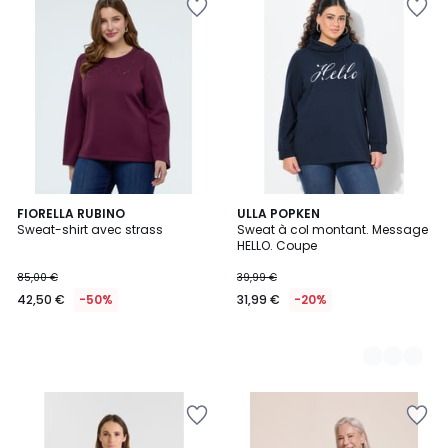
FIORELLA RUBINO
2
ULLA POPKEN
Sweat-shirt avec strass
Sweat à col montant. Message
Couleurs
HELLO. Coupe
85,00 €
39,99 €
42,50 €
-50%
31,99 €
-20%