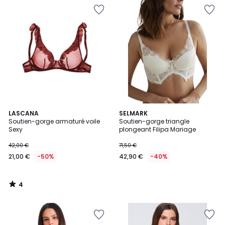
4
LASCANA
SELMARK
/
Soutien-gorge armaturé voile
Soutien-gorge triangle
5
Sexy
plongeant Filipa Mariage
42,00 €
71,50 €
21,00 €
-50%
42,90 €
-40%
4
/
5