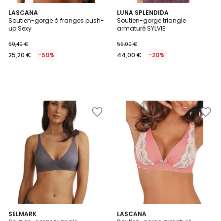
LASCANA
LUNA SPLENDIDA
Soutien-gorge à franges push-
Soutien-gorge triangle
up Sexy
armaturé SYLVIE
50,40 €
55,00 €
25,20 €
-50%
44,00 €
-20%
2
SELMARK
LASCANA