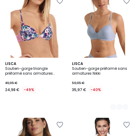
LISCA
2
LISCA
Soutien-gorge triangle
Soutien-gorge préformé sans
Couleurs
préformé sans armatures
armatures Nikki
Kimberly
49,95 €
59,95 €
24,98 €
-49%
35,97 €
-40%