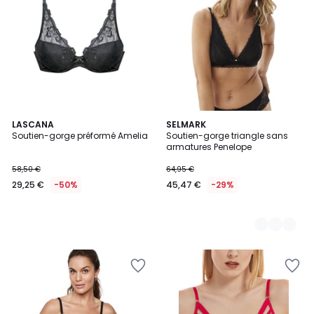
LASCANA
4
SELMARK
Soutien-gorge préformé Amelia
Soutien-gorge triangle sans
Couleurs
armatures Penelope
58,50 €
64,95 €
29,25 €
-50%
45,47 €
-29%