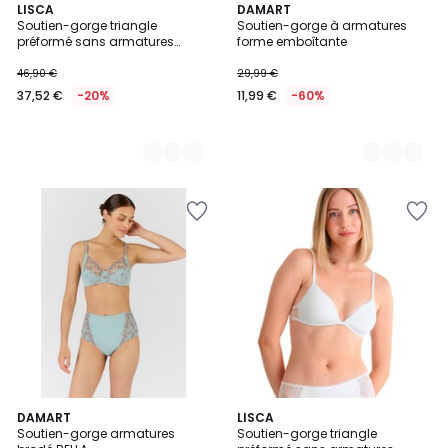
2
LISCA
2
DAMART
Soutien-gorge triangle
Soutien-gorge à armatures
Couleurs
Couleurs
préformé sans armatures
forme emboîtante
Honey
46,90 €
29,99 €
37,52 €
-20%
11,99 €
-60%
DAMART
2
LISCA
Soutien-gorge armatures
Soutien-gorge triangle
Couleurs