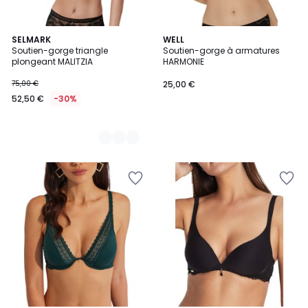
5
SELMARK
WELL
Soutien-gorge triangle
Soutien-gorge à armatures
Couleurs
plongeant MALITZIA
HARMONIE
75,00 €
25,00 €
52,50 €
-30%