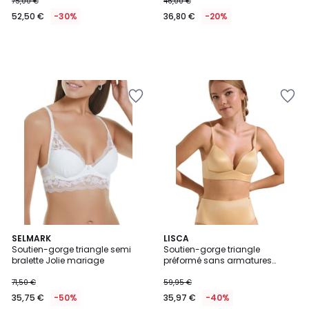
75,00 €
46,00 €
52,50 €
-30%
36,80 €
-20%
SELMARK
2
LISCA
Soutien-gorge triangle semi
Soutien-gorge triangle
Couleurs
bralette Jolie mariage
préformé sans armatures
Naomi
71,50 €
59,95 €
35,75 €
-50%
35,97 €
-40%