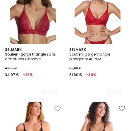
5
SELMARK
2
SELMARK
Soutien-gorge triangle sans
Soutien-gorge triangle
Couleurs
Couleurs
armatures Gabrielle
plongeant AURUM
49,95 €
88,00 €
34,97 €
-29%
61,60 €
-30%