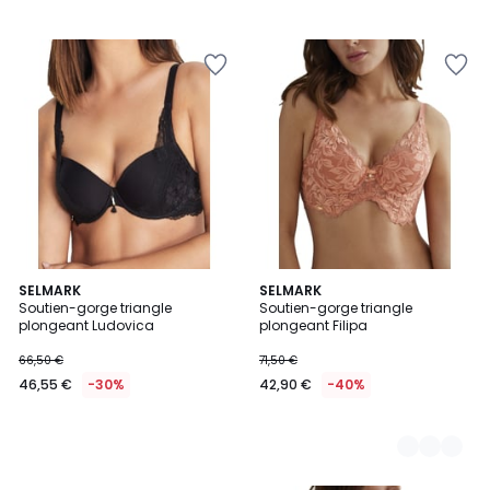
SELMARK
3
SELMARK
Soutien-gorge triangle
Soutien-gorge triangle
Couleurs
plongeant Ludovica
plongeant Filipa
66,50 €
71,50 €
46,55 €
-30%
42,90 €
-40%