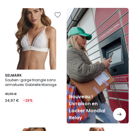
Nouveau
!
Livraison
en
Locker
Mondial
Relay
SELMARK
Soutien-gorge triangle sans
armatures Gabrielle Mariage
49,95 €
Nouveau !
34,97 €
-29%
Livraison en
Locker Mondial
Relay