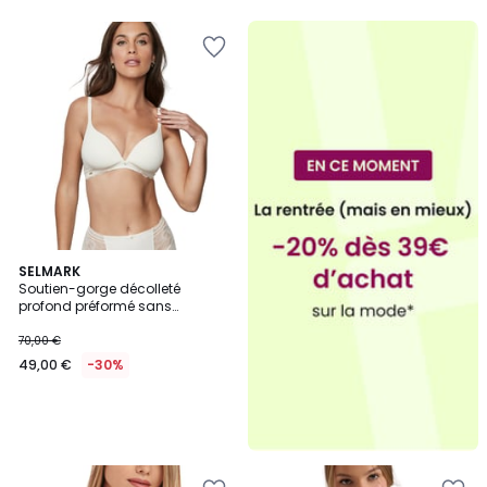
5
SELMARK
Soutien-gorge décolleté
profond préformé sans
armatures AGATHA MARIAGE
70,00 €
49,00 €
-30%