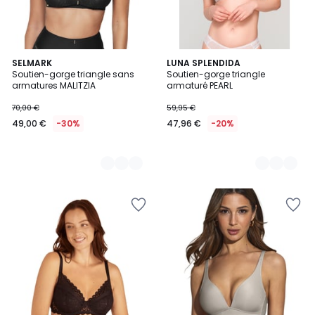
3
SELMARK
2
LUNA SPLENDIDA
Soutien-gorge triangle sans
Soutien-gorge triangle
Couleurs
Couleurs
armatures MALITZIA
armaturé PEARL
70,00 €
59,95 €
49,00 €
-30%
47,96 €
-20%