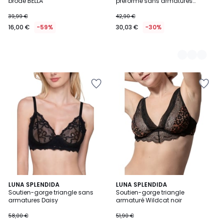
brodé BELLA
préformé sans armatures
FRESH
39,99 €
42,90 €
16,00 €
-59%
30,03 €
-30%
LUNA SPLENDIDA
LUNA SPLENDIDA
Soutien-gorge triangle sans
Soutien-gorge triangle
armatures Daisy
armaturé Wildcat noir
58,00 €
51,90 €