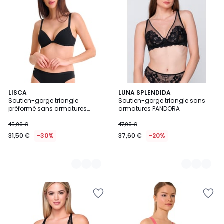
2
LISCA
3
LUNA SPLENDIDA
Soutien-gorge triangle
Soutien-gorge triangle sans
Couleurs
Couleurs
préformé sans armatures
armatures PANDORA
FUSION
45,00 €
47,00 €
31,50 €
-30%
37,60 €
-20%