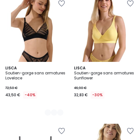
2
LISCA
LISCA
Soutien-gorge sans armatures
Soutien-gorge sans armatures
Couleurs
Lovelace
Sunflower
72,50 €
46,90 €
43,50 €
-40%
32,83 €
-30%