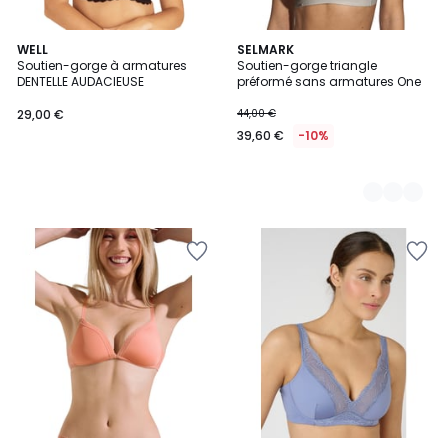
WELL
5
SELMARK
Soutien-gorge à armatures
Soutien-gorge triangle
Couleurs
DENTELLE AUDACIEUSE
préformé sans armatures One
29,00 €
44,00 €
39,60 €
-10%