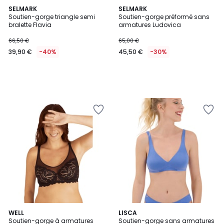
SELMARK
SELMARK
Soutien-gorge triangle semi
Soutien-gorge préformé sans
bralette Flavia
armatures Ludovica
66,50 €
65,00 €
39,90 €
-40%
45,50 €
-30%
2
WELL
2
LISCA
Soutien-gorge à armatures
Soutien-gorge sans armatures
Couleurs
Couleurs