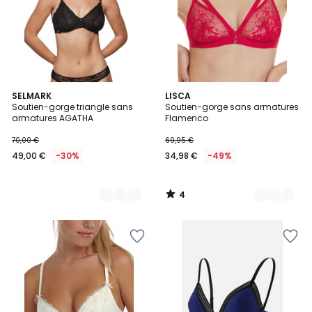
4
4
SELMARK
2
LISCA
/
Soutien-gorge triangle sans
Soutien-gorge sans armatures
Couleurs
Couleurs
5
armatures AGATHA
Flamenco
70,00 €
69,95 €
49,00 €
-30%
34,98 €
-49%
4
/
5