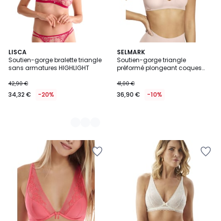
2
LISCA
SELMARK
Soutien-gorge bralette triangle
Soutien-gorge triangle
Couleurs
sans armatures HIGHLIGHT
préformé plongeant coques
amovibles One
42,90 €
41,00 €
34,32 €
-20%
36,90 €
-10%