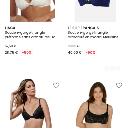
LISCA
2
LE SLIP FRANCAIS
Soutien-gorge triangle
Soutien-gorge triangle
Couleurs
préformé sans armatures Liv
armaturé en modal Melusine
Mariage
57,50 €
80,00 €
28,75 €
-50%
40,00 €
-50%