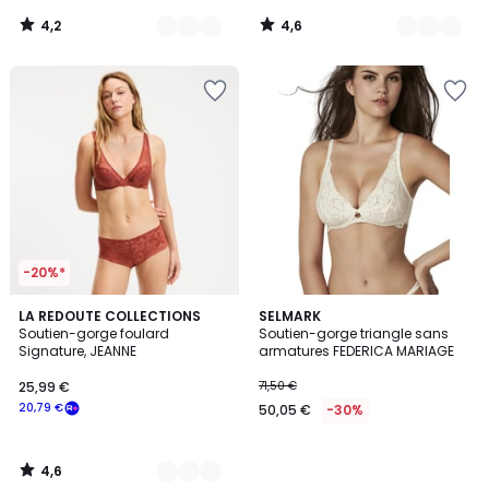
notre
4,2
4,6
programme
/
/
5
5
pour
payer
à
la
place
14,39
€.
-20%*
4,6
3
LA REDOUTE COLLECTIONS
SELMARK
/ 5
Soutien-gorge foulard
Soutien-gorge triangle sans
Couleurs
Signature, JEANNE
armatures FEDERICA MARIAGE
25,99 €
71,50 €
20,79 €
50,05 €
-30%
4,6
/