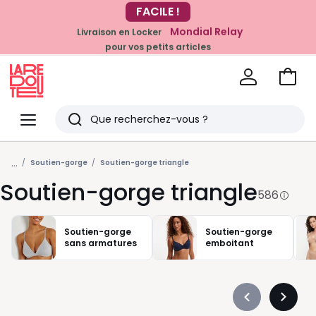
Mondial Relay
Livraison en Locker
EN CE MOMENT
pour vos petits articles
-20% dès 39€*
sur la mode
Voir
mon
La
panie
Redoute
Menu
Rechercher
Derniers
...
articles
Soutien-gorge
Soutien-gorge triangle
Soutien-gorge triangle
vus
586
Soutien-gorge
Soutien-gorge
sans armatures
emboitant
Précédent
Suivan