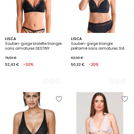
2
LISCA
2
LISCA
Soutien-gorge bralette triangle
Soutien-gorge triangle
Couleurs
Couleurs
sans armatures DESTINY
préformé sans armatures SIA
74,90 €
62,90 €
52,43 €
-30%
50,32 €
-20%