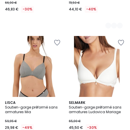
66,90 €
73,50 €
46,83 €
-30%
44,10 €
-40%
LISCA
SELMARK
Soutien-gorge préformé sans
Soutien-gorge préformé sans
armatures Mia
armatures Ludovica Mariage
59,95 €
65,00 €
29,98 €
-49%
45,50 €
-30%