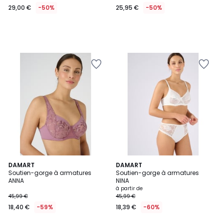
29,00 €
-50%
25,95 €
-50%
DAMART
2
DAMART
Soutien-gorge à armatures
Soutien-gorge à armatures
Couleurs
ANNA
NINA
à partir de
45,99 €
45,99 €
18,40 €
-59%
18,39 €
-60%