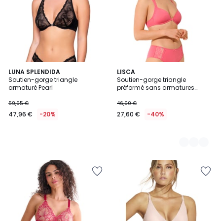
LUNA SPLENDIDA
2
LISCA
Soutien-gorge triangle
Soutien-gorge triangle
Couleurs
armaturé Pearl
préformé sans armatures
SUNSET
59,95 €
46,00 €
47,96 €
-20%
27,60 €
-40%