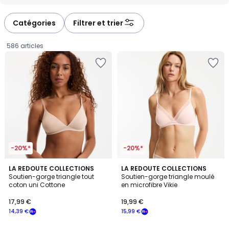
-
-
défiler
défiler
à
à
Catégories
Filtrer et trier
gauche
droite
586 articles
-20%*
-20%*
4,2
4,6
4
LA REDOUTE COLLECTIONS
3
LA REDOUTE COLLECTIONS
/ 5
/ 5
Soutien-gorge triangle tout
Soutien-gorge triangle moulé
Couleurs
Couleurs
coton uni Cottone
en microfibre Vikie
17,99
17,99 €
19,99 €
€
14,39 €
15,99 €
souscrivez
à