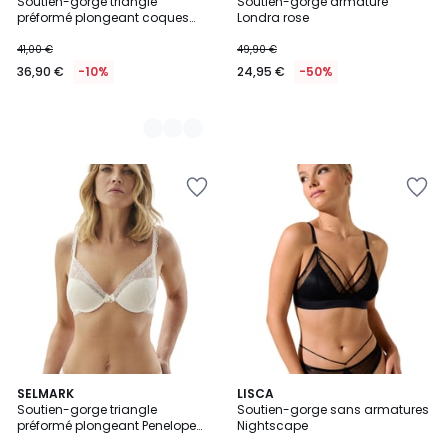
Soutien-gorge triangle
Soutien-gorge armaturé
Couleurs
préformé plongeant coques
Londra rose
amovibles One
41,00 €
49,90 €
36,90 €
-10%
24,95 €
-50%
SELMARK
2
LISCA
Soutien-gorge triangle
Soutien-gorge sans armatures
Couleurs
préformé plongeant Penelope
Nightscape
Mariage