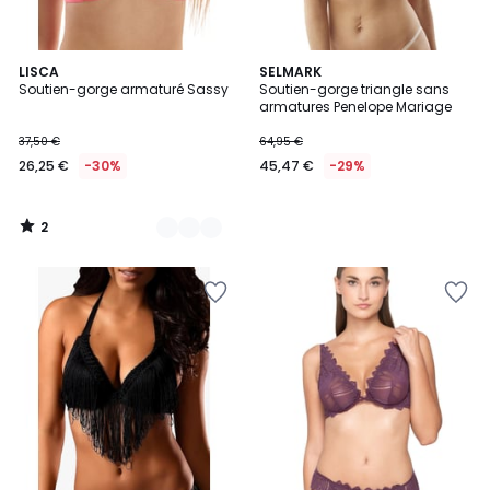
2
2
LISCA
SELMARK
/
Soutien-gorge armaturé Sassy
Soutien-gorge triangle sans
Couleurs
5
armatures Penelope Mariage
37,50 €
64,95 €
26,25 €
-30%
45,47 €
-29%
2
/
5