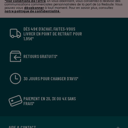
*Voir conditions de l'offre
. En vous abonnant, vous consentez à recevoir des
communications commerciales personnalisées de la part de La Redoute. Vous
pouvez vous
désabonner
à tout moment. Pour en savoir plus, consultez
notre politique de confidentialité.
DÈS 49€ D’ACHAT, FAITES-VOUS
LIVRER EN POINT DE RETRAIT POUR
1,95€*
RETOURS GRATUITS*
30 JOURS POUR CHANGER D'AVIS*
PAIEMENT EN 2X, 3X OU 4X SANS
FRAIS*
AIDE & CONTACT