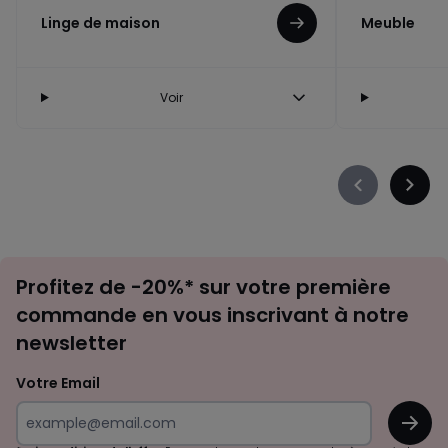
Linge de maison
Meuble
Voir
Précédent
Suiva
-
-
défiler
défile
à
à
Inscription
gauche
droit
Profitez de -20%* sur votre première
newsletter
commande en vous inscrivant à notre
newsletter
Votre Email
OK