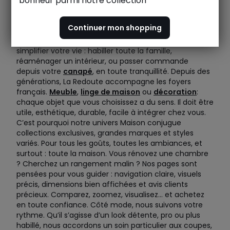
bonheur parmi notre collection
Chez La Redoute, nous avons une conviction simple :
votre quotidien mérite plus de fluidité, de confort, et
Continuer mon shopping
surtout, qu’il vous ressemble. Notre promesse ? Vous
proposer idées, produits et services pensés pour
simplifier votre vie : habiller toute la famille,
réaménager un intérieur, ou passer commande
depuis votre
canapé
, en toute tranquillité. Depuis des
générations, La Redoute accompagne les foyers
français.
Meuble
,
linge de maison
ou
décoration
:
chaque objet que vous choisissez a du sens. Il doit être
utile, esthétique, durable, facile à intégrer chez vous.
C’est pourquoi notre univers Maison conjugue
collections exclusives, grandes marques et styles
variés. Pour tous les goûts, toutes les ambiances, et
surtout : toute la maison. Vous rénovez une chambre
? Cherchez un rangement malin ? Nos pages sont
pensées pour vous guider : navigation claire, visuels
précis, dimensions bien affichées et avis clients
précieux. Comparez, zoomez, visualisez… et achetez
en toute confiance. Côté mode, nous suivons votre
rythme. Qu’il s’agisse d’un look détente, pro ou plus
habillé, nous accordons un soin particulier aux coupes,