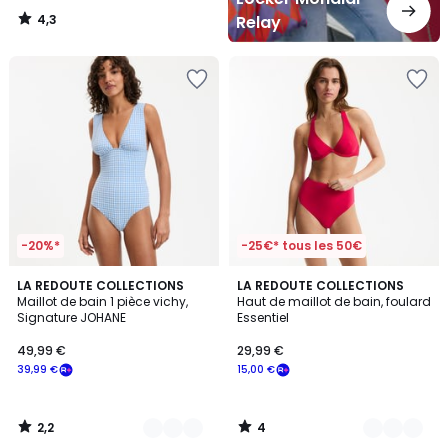
4,3
Relay
/
5
-20%*
-25€* tous les 50€
2,2
4
2
LA REDOUTE COLLECTIONS
2
LA REDOUTE COLLECTIONS
/ 5
/
Maillot de bain 1 pièce vichy,
Haut de maillot de bain, foulard
Couleurs
Couleurs
5
Signature JOHANE
Essentiel
49,99 €
29,99 €
39,99 €
15,00 €
2,2
4
/
/