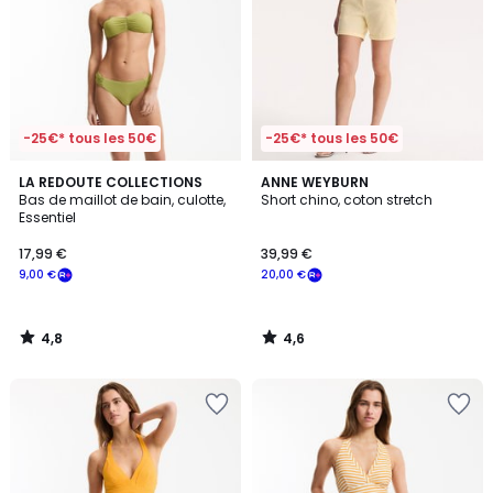
-25€* tous les 50€
-25€* tous les 50€
4,8
4,6
LA REDOUTE COLLECTIONS
ANNE WEYBURN
/ 5
/ 5
Bas de maillot de bain, culotte,
Short chino, coton stretch
Essentiel
17,99 €
39,99 €
9,00 €
20,00 €
4,8
4,6
/
/
5
5