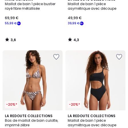
/ 5
/ 5
Maillot de bain 1 pièce bustier
Maillot de bain 1 pièce
rayé fibre métallisée
asymétrique avec découpe
69,99 €
49,99 €
55,99 €
39,99 €
3,6
4,3
/
/
5
5
-20%*
-20%*
3
LA REDOUTE COLLECTIONS
LA REDOUTE COLLECTIONS
/
Bas de maillot de bain culotte,
Maillot de bain 1 pièce
5
imprimé zèbre
asymétrique avec découpe