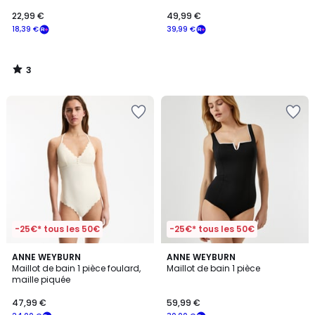
22,99 €
49,99 €
18,39 €
39,99 €
3
/
5
-25€* tous les 50€
-25€* tous les 50€
4
4,5
ANNE WEYBURN
ANNE WEYBURN
/
/ 5
Maillot de bain 1 pièce foulard,
Maillot de bain 1 pièce
5
maille piquée
47,99 €
59,99 €