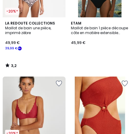
-20%*
3,2
LA REDOUTE COLLECTIONS
ETAM
/ 5
Maillot de bain une pièce,
Maillot de bain 1 pièce découpe
imprimé zèbre
côte en matière extensible
ONESIZE BY ETA
49,99 €
45,99 €
39,99 €
3,2
/
5
-20%*