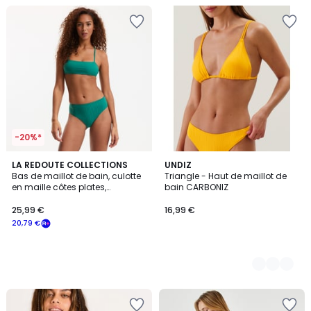
-20%*
LA REDOUTE COLLECTIONS
2
UNDIZ
Bas de maillot de bain, culotte
Triangle - Haut de maillot de
Couleurs
en maille côtes plates,
bain CARBONIZ
Signature HELENA
25,99 €
16,99 €
20,79 €