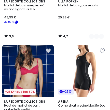
3,9
4,7
LA REDOUTE COLLECTIONS
2
ULLA POPKEN
/ 5
/ 5
Maillot de bain une pièce à
Maillot de bain, passepoils
Couleurs
volant Signature ELIN
49,99 €
29,99 €
39,99 €
3,9
4,7
/
/
5
5
-25%*
-25€* tous les 50€
3
3,9
LA REDOUTE COLLECTIONS
ARENA
/
/ 5
Haut de maillot de bain,
Combishort piscine Maxlife éco
5
corbeille Essentiel