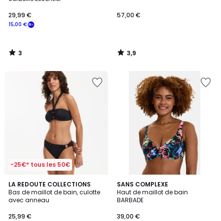
29,99 €
57,00 €
15,00 €
3
3,9
/
/
5
5
-25€* tous les 50€
LA REDOUTE COLLECTIONS
2
SANS COMPLEXE
Bas de maillot de bain, culotte
Haut de maillot de bain
Couleurs
avec anneau
BARBADE
25,99 €
39,00 €