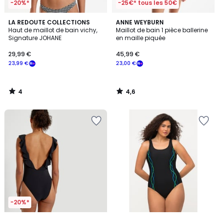
-20%*
-25€* tous les 50€
4
4,6
LA REDOUTE COLLECTIONS
ANNE WEYBURN
/
/ 5
Haut de maillot de bain vichy,
Maillot de bain 1 pièce ballerine
5
Signature JOHANE
en maille piquée
29,99 €
45,99 €
23,99 €
23,00 €
4
4,6
/
/
5
5
-20%*