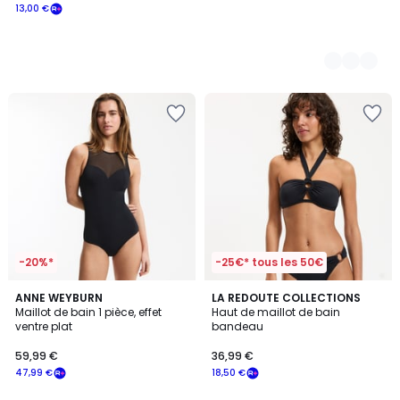
13,00 €
-20%*
-25€* tous les 50€
4,8
5
ANNE WEYBURN
LA REDOUTE COLLECTIONS
/ 5
/
Maillot de bain 1 pièce, effet
Haut de maillot de bain
5
ventre plat
bandeau
59,99 €
36,99 €
47,99 €
18,50 €