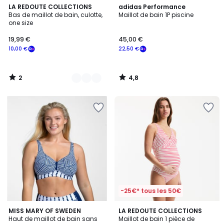
2
4,8
3
LA REDOUTE COLLECTIONS
adidas Performance
/
/ 5
Bas de maillot de bain, culotte,
Maillot de bain 1P piscine
Couleurs
5
one size
19,99 €
45,00 €
10,00 €
22,50 €
2
4,8
/
/
5
5
-25€* tous les 50€
4,5
3,9
MISS MARY OF SWEDEN
LA REDOUTE COLLECTIONS
/ 5
/ 5
Haut de maillot de bain sans
Maillot de bain 1 pièce de