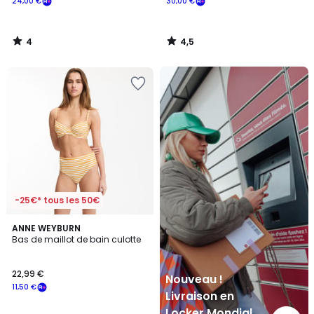
24,00 €
30,00 €
4
4,5
/
/
5
5
Nouveau
!
Livraison
en
Locker
Mondial
Relay
-25€* tous les 50€
4,3
ANNE WEYBURN
/ 5
Bas de maillot de bain culotte
22,99 €
Nouveau !
11,50 €
Livraison en
Locker Mondial