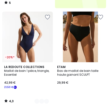
5
/
5
-20%*
4,3
2
LA REDOUTE COLLECTIONS
ETAM
/ 5
Maillot de bain 1 pièce, triangle,
Bas de maillot de bain taille
Couleurs
Essentiel
haute gainant SCULPT
42,99 €
29,99 €
21,50 €
4,3
/
5