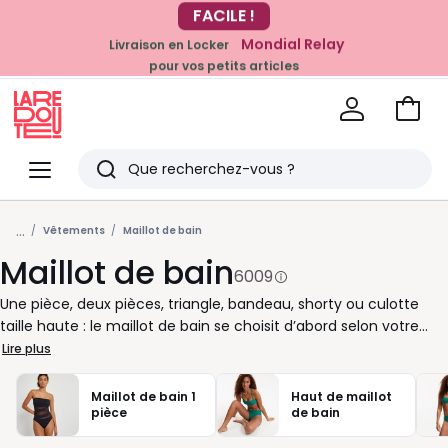
Mondial Relay
Livraison en Locker
EN CE MOMENT
pour vos petits articles
-20% dès 39€*
sur la mode
Voir
mon
La
panie
Redoute
Menu
Rechercher
Derniers
...
articles
Vêtements
Maillot de bain
Maillot de bain
vus
6009
Une pièce, deux pièces, triangle, bandeau, shorty ou culotte
taille haute : le maillot de bain se choisit d’abord selon votre
aisance et vos envies. Pour nager, jouer sur la plage ou lézarder
Lire plus
au soleil, nous vous proposons des coupes qui suivent votre
rythme. Si vous aimez être bien maintenue, misez sur un haut à
Maillot de bain 1
Haut de maillot
armatures, des bretelles réglables ou une forme brassière. Pour
pièce
de bain
allonger la silhouette, un une-pièce échancré ou un bas taille