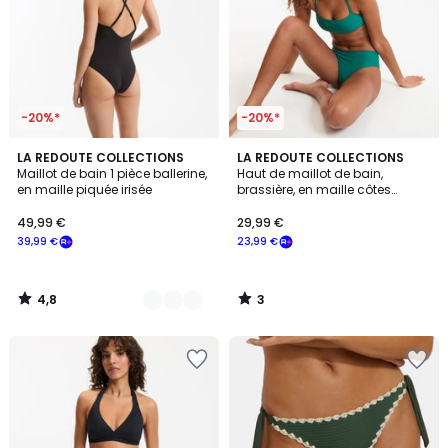
-20%*
-20%*
4,8
3
2
LA REDOUTE COLLECTIONS
LA REDOUTE COLLECTIONS
/ 5
/
Maillot de bain 1 pièce ballerine,
Haut de maillot de bain,
Couleurs
5
en maille piquée irisée
brassière, en maille côtes
plates, Signature HELENA
49,99 €
29,99 €
39,99 €
23,99 €
4,8
3
/
/
5
5