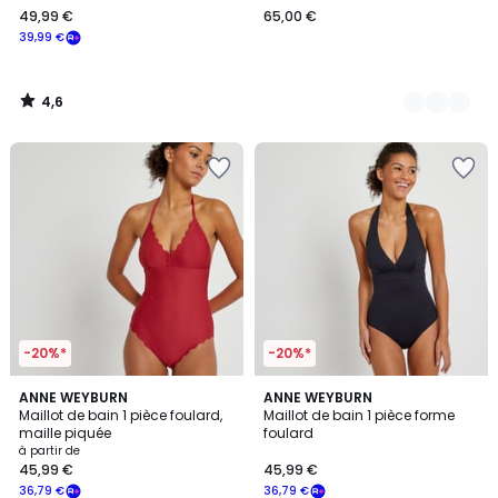
49,99 €
65,00 €
€
39,99 €
souscrivez
à
notre
4,6
programme
/
5
pour
payer
à
la
place
39,99
€.
-20%*
-20%*
4
4,4
2
ANNE WEYBURN
ANNE WEYBURN
/
/ 5
Maillot de bain 1 pièce foulard,
Maillot de bain 1 pièce forme
Couleurs
5
maille piquée
foulard
à partir de
45,99 €
45,99 €
36,79 €
36,79 €