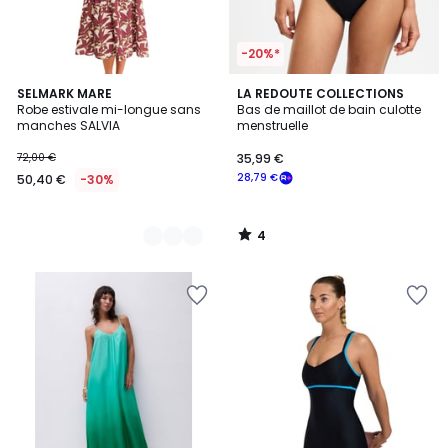
-20%*
4
2
SELMARK MARE
LA REDOUTE COLLECTIONS
/
Robe estivale mi-longue sans
Bas de maillot de bain culotte
Couleurs
5
manches SALVIA
menstruelle
72,00 €
35,99 €
28,79 €
50,40 €
-30%
4
/
5