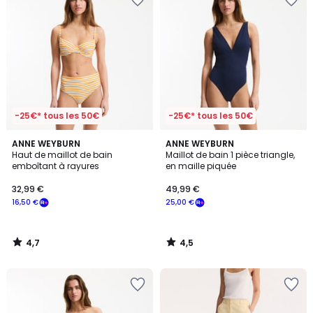
-25€* tous les 50€
-25€* tous les 50€
4,7
4,5
ANNE WEYBURN
ANNE WEYBURN
/ 5
/ 5
Haut de maillot de bain
Maillot de bain 1 pièce triangle,
emboîtant à rayures
en maille piquée
32,99 €
49,99 €
16,50 €
25,00 €
4,7
4,5
/
/
5
5