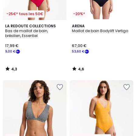
-25€* tous les 50€
-20%*
4,3
4,6
LA REDOUTE COLLECTIONS
ARENA
/ 5
/ 5
Bas de maillot de bain,
Maillot de bain Bodylift Vertigo
brésilien, Essentiel
17,99 €
67,00 €
9,00 €
53,60 €
4,3
4,6
/
/
5
5