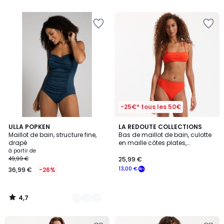
5
5
-25€* tous les 50€
4,7
3
ULLA POPKEN
LA REDOUTE COLLECTIONS
/ 5
Maillot de bain, structure fine,
Bas de maillot de bain, culotte
Couleurs
drapé
en maille côtes plates,
Signature HELENA
à partir de
49,99 €
25,99 €
13,00 €
36,99 €
-26%
4,7
/
5