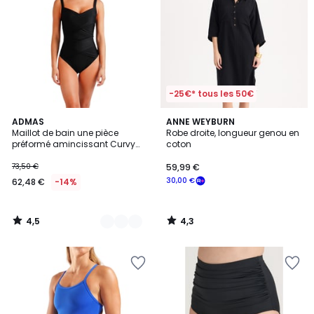
-25€* tous les 50€
4,5
4,3
2
ADMAS
ANNE WEYBURN
/ 5
/ 5
Maillot de bain une pièce
Robe droite, longueur genou en
Couleurs
préformé amincissant Curvy
coton
Mod
73,50 €
59,99 €
30,00 €
62,48 €
-14%
4,5
4,3
/
/
5
5