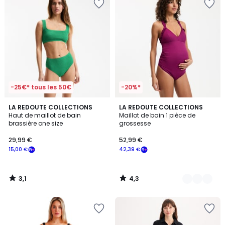
-25€* tous les 50€
-20%*
3,1
4,3
LA REDOUTE COLLECTIONS
2
LA REDOUTE COLLECTIONS
/
/ 5
Haut de maillot de bain
Maillot de bain 1 pièce de
Couleurs
5
brassière one size
grossesse
29,99 €
52,99 €
15,00 €
42,39 €
3,1
4,3
/
/
5
5