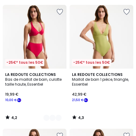
5
5
-25€* tous les 50€
-25€* tous les 50€
4,2
4,3
2
LA REDOUTE COLLECTIONS
LA REDOUTE COLLECTIONS
/ 5
/ 5
Bas de maillot de bain, culotte
Maillot de bain 1 pièce, triangle,
Couleurs
taille haute, Essentiel
Essentiel
19,99 €
42,99 €
10,00 €
21,50 €
4,2
4,3
/
/
5
5