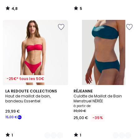
4,8
5
/
/
5
5
-25€* tous les 50€
1
1
2
LA REDOUTE COLLECTIONS
2
RÉJEANNE
/
/
Haut de maillot de bain,
Culotte de Maillot de Bain
Couleurs
Couleurs
5
5
bandeau Essentiel
Menstruel NÉRÉE
à partir de
29,99 €
39,00 €
15,00 €
25,00 €
-35%
1
1
/
/