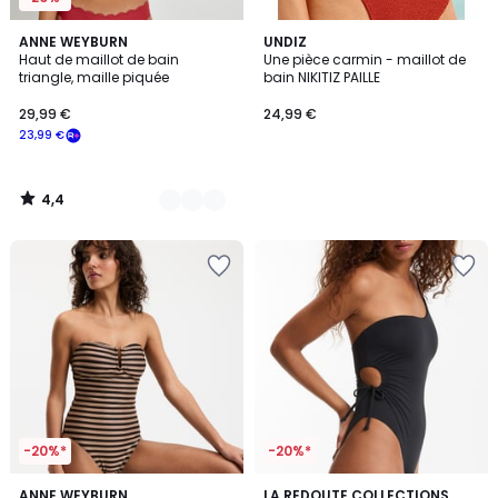
4,4
2
ANNE WEYBURN
UNDIZ
/ 5
Haut de maillot de bain
Une pièce carmin - maillot de
Couleurs
triangle, maille piquée
bain NIKITIZ PAILLE
29,99 €
24,99 €
23,99 €
4,4
/
5
-20%*
-20%*
3,6
4,3
ANNE WEYBURN
LA REDOUTE COLLECTIONS