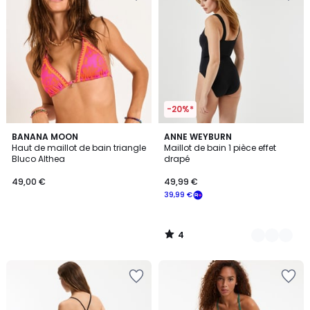
-20%*
4
BANANA MOON
3
ANNE WEYBURN
/
Haut de maillot de bain triangle
Maillot de bain 1 pièce effet
Couleurs
5
Bluco Althea
drapé
49,00 €
49,99 €
39,99 €
4
/
5