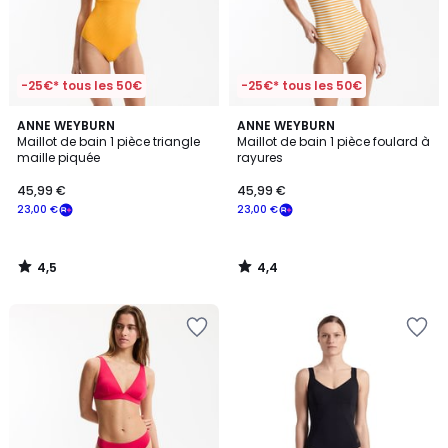
-25€* tous les 50€
-25€* tous les 50€
4,5
4,4
ANNE WEYBURN
ANNE WEYBURN
/ 5
/ 5
Maillot de bain 1 pièce triangle
Maillot de bain 1 pièce foulard à
maille piquée
rayures
45,99 €
45,99 €
23,00 €
23,00 €
4,5
4,4
/
/
5
5