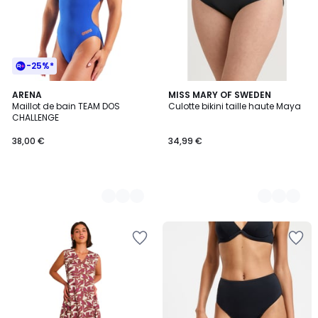
-25%*
3
ARENA
3
MISS MARY OF SWEDEN
Maillot de bain TEAM DOS
Culotte bikini taille haute Maya
Couleurs
Couleurs
CHALLENGE
38,00 €
34,99 €