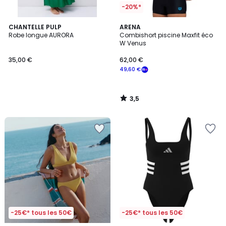
-20%*
3,5
CHANTELLE PULP
ARENA
/ 5
Robe longue AURORA
Combishort piscine Maxfit éco
W Venus
35,00 €
62,00 €
49,60 €
3,5
/
5
-25€* tous les 50€
-25€* tous les 50€