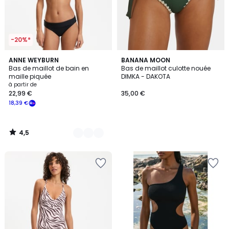
-20%*
4,5
2
ANNE WEYBURN
BANANA MOON
/ 5
Bas de maillot de bain en
Bas de maillot culotte nouée
Couleurs
maille piquée
DIMKA - DAKOTA
à partir de
22,99 €
35,00 €
18,39 €
4,5
/
5