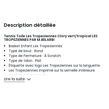
Description détaillée
Tennis Toile Les Tropeziennes Clory vert/tropical
LES
TROPEZIENNES PAR M.BELARBI
Basket Enfant Les Tropeziennes
Type de bout : Rond
Type de Fermeture : À Scratch
Type de talon : Plat
Étiquette avec logo Les Tropeziennes sur la languette
Les Tropeziennes imprimé sur la semelle intérieure
Confort exceptionnel
Lire la suite
Semelle intérieure : Fibre
Composition détaillée du produit :
Semelle extérieure : Synthétique
Doublure : Fibre
Dessus : Fibre
Cet article est conçu conformément aux normes