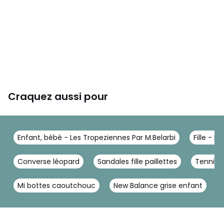
Craquez aussi pour
Enfant, bébé - Les Tropeziennes Par M.Belarbi
Fille - L
Converse léopard
Sandales fille paillettes
Tennis e
Mi bottes caoutchouc
New Balance grise enfant
T