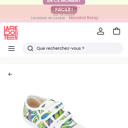
-20% dès 39€*
FACILE !
sur la mode
Mondial Relay
Livraison en Locker
pour vos petits articles
Voir
mon
La
panie
Redoute
Menu
Rechercher
Derniers
articles
vus