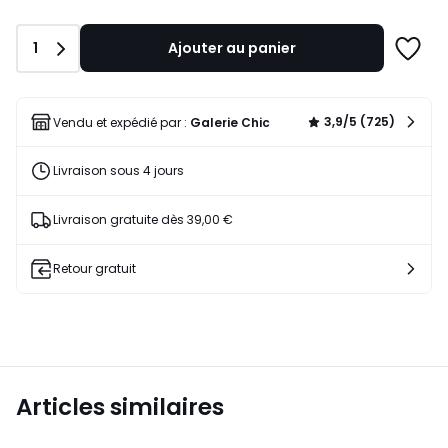
lieu
de
Quantité
1
Ajouter au panier
39,90
Ajoute
€
à
30%
une
de
liste
3,9/5 (725)
Vendu et expédié par :
Galerie Chic
réduction
appliquée.
Livraison sous 4 jours
Livraison gratuite dès 39,00 €
Retour gratuit
Articles similaires