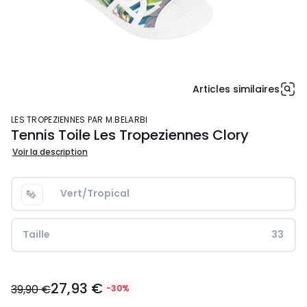
Articles similaires
LES TROPEZIENNES PAR M.BELARBI
Tennis Toile Les Tropeziennes Clory
Voir la description
Vert/Tropical
Taille
33
27,93
27,93 €
€
39,90 €
-30%
au