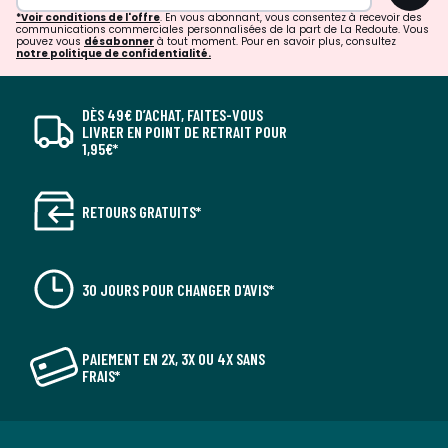
*Voir conditions de l'offre
. En vous abonnant, vous consentez à recevoir des
communications commerciales personnalisées de la part de La Redoute. Vous
pouvez vous
désabonner
à tout moment. Pour en savoir plus, consultez
notre politique de confidentialité.
DÈS 49€ D’ACHAT, FAITES-VOUS
LIVRER EN POINT DE RETRAIT POUR
1,95€*
RETOURS GRATUITS*
30 JOURS POUR CHANGER D'AVIS*
PAIEMENT EN 2X, 3X OU 4X SANS
FRAIS*