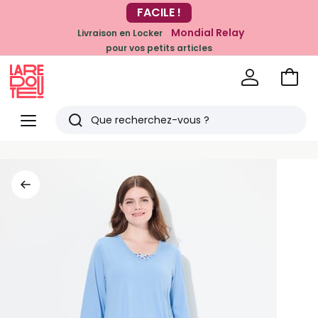
-20% dès 39€*
FACILE !
sur la mode
Mondial Relay
Livraison en Locker
pour vos petits articles
Voir
mon
La
panie
Redoute
Menu
Rechercher
Derniers
articles
vus