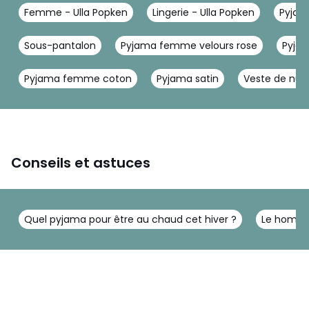
Femme - Ulla Popken
Lingerie - Ulla Popken
Pyjam
Sous-pantalon
Pyjama femme velours rose
Pyjam
Pyjama femme coton
Pyjama satin
Veste de nui
Conseils et astuces
Quel pyjama pour être au chaud cet hiver ?
Le homewe