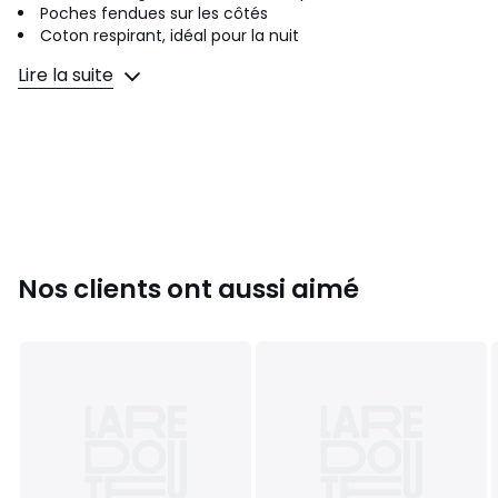
Poches fendues sur les côtés
Coton respirant, idéal pour la nuit
Lire la suite
Informations sur la coupe: Long. selon taille env. 72-76 cm.
Fiche produit relative aux qualités et caractéristiques
environnementales (tissage, teinture,
confection):Bangladesh, Bangladesh, Bangladesh.
Tissu extérieur: 100% coton
Couleurs
Bleu Clair
Tailles
44/46
Nos clients ont aussi aimé