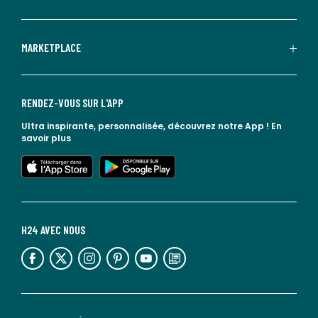
MARKETPLACE
RENDEZ-VOUS SUR L'APP
Ultra inspirante, personnalisée, découvrez notre App !
En
savoir plus
lien vers l'app store
lien vers google play
H24 AVEC NOUS
lien vers l'espace réseaux sociaux
lien vers l'espace réseaux sociaux
lien vers l'espace réseaux sociaux
lien vers l'espace réseaux sociaux
lien vers l'espace réseaux sociaux
lien vers le blog la redoute