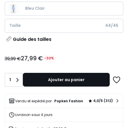
Bleu Clair
Taille
44/46
Guide des tailles
27,99
27,99 €
€
39,99 €
-30%
au
lieu
de
Quantité
1
Ajouter au panier
39,99
Ajoute
€
à
30%
une
de
liste
4,0/5 (312)
Vendu et expédié par :
Popken Fashion
réduction
appliquée.
Livraison sous 4 jours