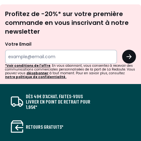
Inscription
Profitez de -20%* sur votre première
newsletter
commande en vous inscrivant à notre
newsletter
Votre Email
OK
*Voir conditions de l'offre
. En vous abonnant, vous consentez à recevoir des
communications commerciales personnalisées de la part de La Redoute. Vous
pouvez vous
désabonner
à tout moment. Pour en savoir plus, consultez
notre politique de confidentialité.
DÈS 49€ D’ACHAT, FAITES-VOUS
LIVRER EN POINT DE RETRAIT POUR
1,95€*
RETOURS GRATUITS*