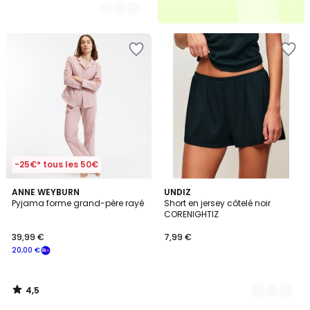
-25€* tous les 50€
4,5
ANNE WEYBURN
2
UNDIZ
/ 5
Pyjama forme grand-père rayé
Short en jersey côtelé noir
Couleurs
CORENIGHTIZ
39,99 €
7,99 €
20,00 €
4,5
/
5