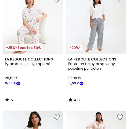
-25€* tous les 50€
-20%*
5
4,3
LA REDOUTE COLLECTIONS
LA REDOUTE COLLECTIONS
/
/ 5
Pyjama en jersey imprimé
Pantalon de pyjama vichy,
5
popeline pur coton
29,99 €
19,99 €
15,00 €
15,99 €
5
4,3
/
/
5
5