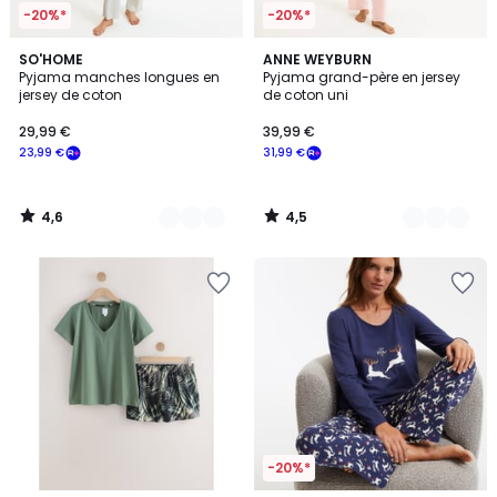
-20%*
-20%*
4,6
4,5
3
SO'HOME
2
ANNE WEYBURN
/ 5
/ 5
Pyjama manches longues en
Pyjama grand-père en jersey
Couleurs
Couleurs
jersey de coton
de coton uni
29,99 €
39,99 €
23,99 €
31,99 €
4,6
4,5
/
/
5
5
-20%*