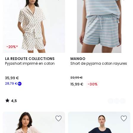
-20%*
4,5
LA REDOUTE COLLECTIONS
2
MANGO
/ 5
Pyjashort imprimé en coton
Short de pyjama coton rayures
Couleurs
35,99 €
22,99 €
28,79 €
15,99 €
-30%
4,5
/
5