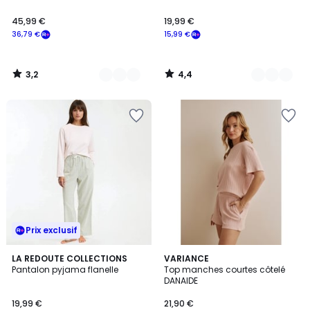
45,99 €
19,99 €
36,79 €
15,99 €
3,2
4,4
/
/
5
5
Prix exclusif
4,8
LA REDOUTE COLLECTIONS
VARIANCE
/ 5
Pantalon pyjama flanelle
Top manches courtes côtelé
DANAIDE
19,99 €
21,90 €