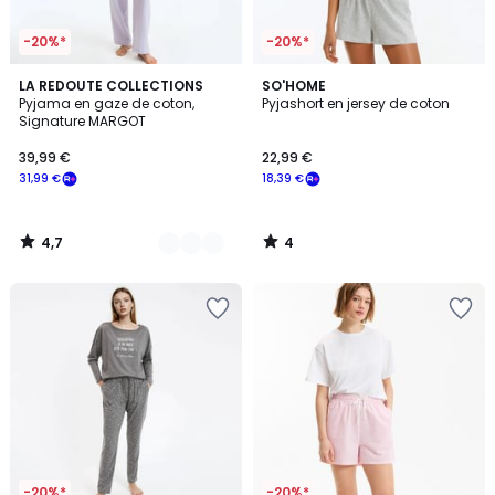
-20%*
-20%*
4,7
4
4
LA REDOUTE COLLECTIONS
SO'HOME
/ 5
/
Pyjama en gaze de coton,
Pyjashort en jersey de coton
Couleurs
5
Signature MARGOT
39,99 €
22,99 €
31,99 €
18,39 €
4,7
4
/
/
5
5
-20%*
-20%*