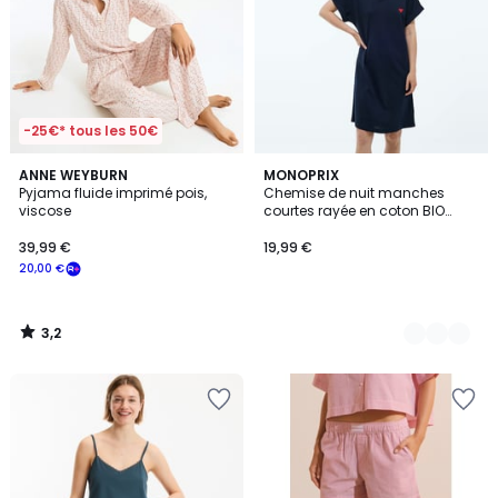
-25€* tous les 50€
3,2
ANNE WEYBURN
2
MONOPRIX
/ 5
Pyjama fluide imprimé pois,
Chemise de nuit manches
Couleurs
viscose
courtes rayée en coton BIO
GOTS
39,99 €
19,99 €
20,00 €
3,2
/
5