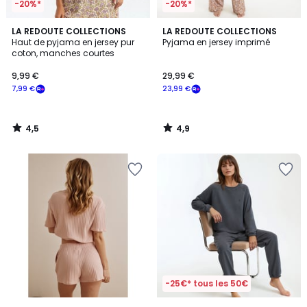
-20%*
-20%*
4,5
4,9
LA REDOUTE COLLECTIONS
LA REDOUTE COLLECTIONS
/ 5
/ 5
Haut de pyjama en jersey pur
Pyjama en jersey imprimé
coton, manches courtes
9,99 €
29,99 €
7,99 €
23,99 €
4,5
4,9
/
/
5
5
-25€* tous les 50€