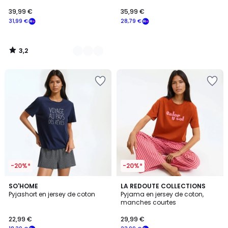
39,99 €
35,99 €
31,99 €
28,79 €
3,2
/
5
-20%*
-20%*
1
5
2
SO'HOME
LA REDOUTE COLLECTIONS
/
/
Pyjashort en jersey de coton
Pyjama en jersey de coton,
Couleurs
5
5
manches courtes
22,99 €
29,99 €