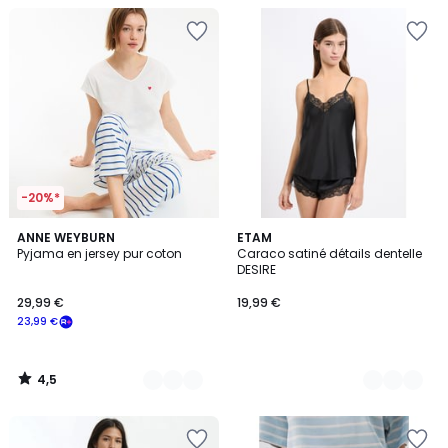
-20%*
4,5
3
ANNE WEYBURN
7
ETAM
/ 5
Pyjama en jersey pur coton
Caraco satiné détails dentelle
Couleurs
Couleurs
DESIRE
29,99 €
19,99 €
23,99 €
4,5
/
5