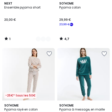
1
4,7
4
NEXT
SO'HOME
/
/ 5
Ensemble pyjama short
Pyjama coton
Couleurs
5
20,00 €
29,99 €
23,99 €
1
4,7
/
/
5
5
-25€* tous les 50€
4,8
4,4
SO'HOME
2
SO'HOME
/ 5
/ 5
Pyjama rayé en coton
Pyjama à message, en maille
Couleurs