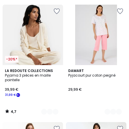
5
5
-20%*
4,7
2
LA REDOUTE COLLECTIONS
2
DAMART
/ 5
Pyjama 3 pièces en maille
Pyjacourt pur coton peigné
Couleurs
Couleurs
pointelle
39,99 €
29,99 €
31,99 €
4,7
/
5