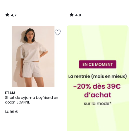
4,7
4,8
/
/
5
5
2
ETAM
Short de pyjama boyfriend en
Couleurs
coton JOANNE
14,99 €