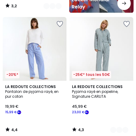
3,2
Relay
/
5
-20%*
-25€* tous les 50€
4,4
4,3
LA REDOUTE COLLECTIONS
2
LA REDOUTE COLLECTIONS
/ 5
/ 5
Pantalon de pyjama rayé, en
Pyjama rayé en popeline,
Couleurs
pur coton
Signature CARLITA
19,99 €
45,99 €
15,99 €
23,00 €
4,4
4,3
/
/