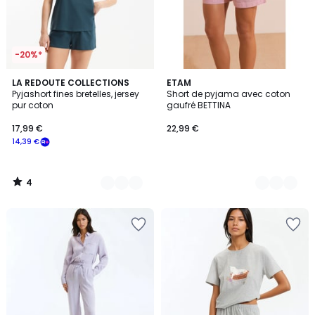
-20%*
4
2
LA REDOUTE COLLECTIONS
6
ETAM
/
Pyjashort fines bretelles, jersey
Short de pyjama avec coton
Couleurs
Couleurs
5
pur coton
gaufré BETTINA
17,99 €
22,99 €
14,39 €
4
/
5