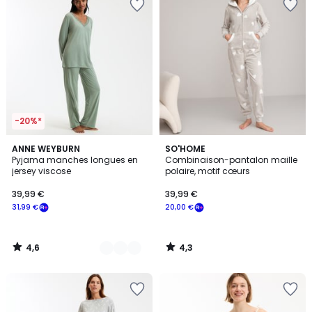
-20%*
4,6
4,3
2
ANNE WEYBURN
SO'HOME
/ 5
/ 5
Pyjama manches longues en
Combinaison-pantalon maille
Couleurs
jersey viscose
polaire, motif cœurs
39,99 €
39,99 €
31,99 €
20,00 €
4,6
4,3
/
/
5
5