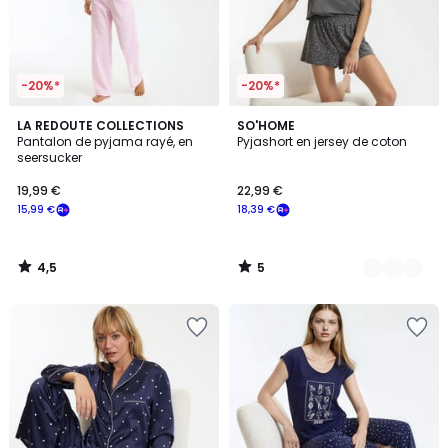
-20%*
-20%*
4,5
5
LA REDOUTE COLLECTIONS
2
SO'HOME
/ 5
/
Pantalon de pyjama rayé, en
Pyjashort en jersey de coton
Couleurs
5
seersucker
19,99 €
22,99 €
15,99 €
18,39 €
4,5
5
/
/
5
5