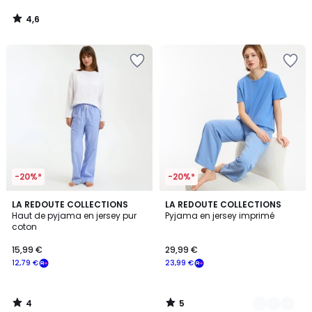
4,6
/
5
-20%*
-20%*
4
5
LA REDOUTE COLLECTIONS
2
LA REDOUTE COLLECTIONS
/
/
Haut de pyjama en jersey pur
Pyjama en jersey imprimé
Couleurs
5
5
coton
15,99 €
29,99 €
12,79 €
23,99 €
4
5
/
/