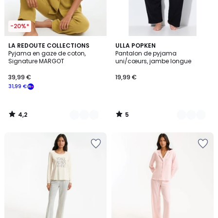
-20%*
4,2
5
4
LA REDOUTE COLLECTIONS
2
ULLA POPKEN
/ 5
/
Pyjama en gaze de coton,
Pantalon de pyjama
Couleurs
Couleurs
5
Signature MARGOT
uni/cœurs, jambe longue
39,99 €
19,99 €
31,99 €
4,2
5
/
/
5
5