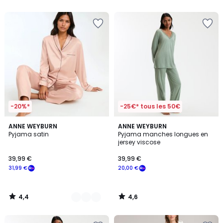
5
5
-20%*
-25€* tous les 50€
4,4
4,6
3
ANNE WEYBURN
ANNE WEYBURN
/ 5
/ 5
Pyjama satin
Pyjama manches longues en
Couleurs
jersey viscose
39,99 €
39,99 €
31,99 €
20,00 €
4,4
4,6
/
/
5
5