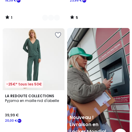
18,39 €
23,99 €
1
5
/
/
5
5
Nouveau
!
Livraison
en
Locker
Mondial
Relay
-25€* tous les 50€
3,2
2
LA REDOUTE COLLECTIONS
/ 5
Pyjama en maille nid d'abeille
Couleurs
39,99 €
Nouveau !
20,00 €
Livraison en
Locker Mondial