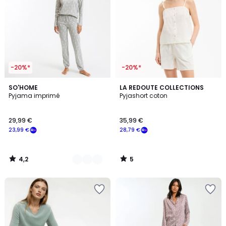
-20%*
-20%*
4,2
5
2
SO'HOME
LA REDOUTE COLLECTIONS
/ 5
/
Pyjama imprimé
Pyjashort coton
Couleurs
5
29,99 €
35,99 €
23,99 €
28,79 €
4,2
5
/
/
5
5