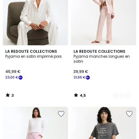
3
4,5
LA REDOUTE COLLECTIONS
2
LA REDOUTE COLLECTIONS
/
/ 5
Pyjama en satin imprimé pois
Pyjama manches longues en
Couleurs
5
satin
45,99 €
39,99 €
23,00 €
31,99 €
3
4,5
/
/
5
5