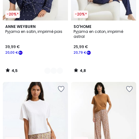
-20%*
-20%*
4,5
4,8
3
ANNE WEYBURN
SO'HOME
/ 5
/ 5
Pyjama en satin, imprimé pois
Pyjama en coton, imprimé
Couleurs
astral
39,99 €
25,99 €
20,00 €
20,79 €
4,5
4,8
/
/
5
5