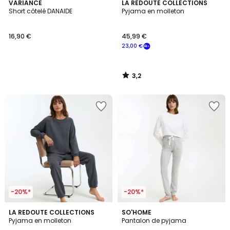
3,2
VARIANCE
LA REDOUTE COLLECTIONS
/ 5
Short côtelé DANAIDE
Pyjama en molleton
16,90 €
45,99 €
23,00 €
3,2
/
5
-20%*
-20%*
3,2
4,4
2
LA REDOUTE COLLECTIONS
2
SO'HOME
/ 5
/ 5
Pyjama en molleton
Pantalon de pyjama
Couleurs
Couleurs