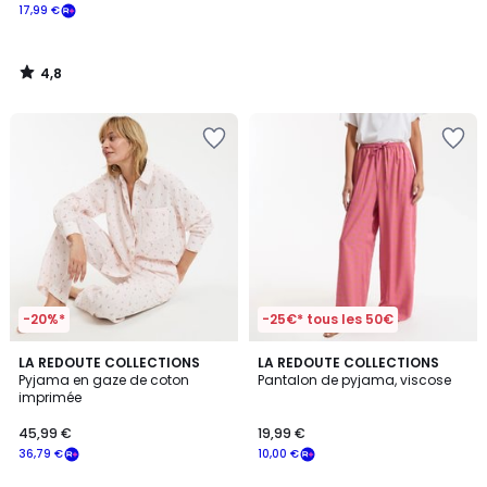
17,99 €
4,8
/
5
-20%*
-25€* tous les 50€
4,6
LA REDOUTE COLLECTIONS
LA REDOUTE COLLECTIONS
/ 5
Pyjama en gaze de coton
Pantalon de pyjama, viscose
imprimée
45,99 €
19,99 €
36,79 €
10,00 €