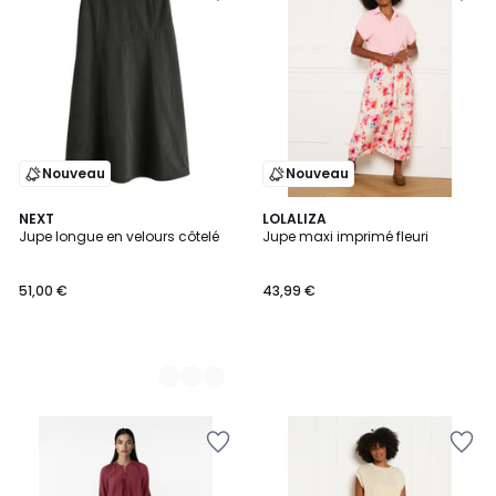
Nouveau
Nouveau
2
NEXT
LOLALIZA
Jupe longue en velours côtelé
Jupe maxi imprimé fleuri
Couleurs
51,00 €
43,99 €