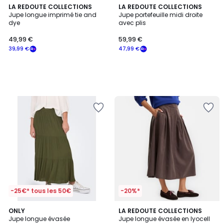
LA REDOUTE COLLECTIONS
LA REDOUTE COLLECTIONS
Jupe longue imprimé tie and
Jupe portefeuille midi droite
dye
avec plis
49,99 €
59,99 €
39,99 €
47,99 €
-25€* tous les 50€
-20%*
3
ONLY
LA REDOUTE COLLECTIONS
/
Jupe longue évasée
Jupe longue évasée en lyocell