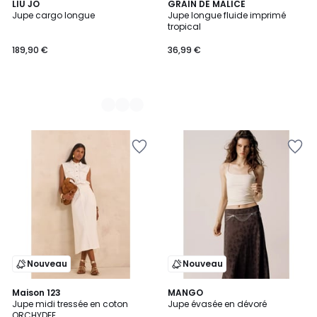
2
LIU JO
GRAIN DE MALICE
Jupe cargo longue
Jupe longue fluide imprimé
Couleurs
tropical
189,90 €
36,99 €
Nouveau
Nouveau
Maison 123
2
MANGO
Jupe midi tressée en coton
Jupe évasée en dévoré
Couleurs
ORCHYDEE