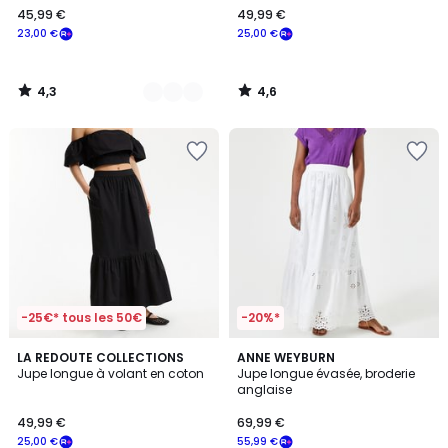
45,99 €
49,99 €
€
23,00 €
25,00 €
souscrivez
à
notre
4,3
4,6
programme
/
/
5
5
pour
payer
à
la
place
23,00
€.
-25€* tous les 50€
-20%*
3,7
4,7
2
LA REDOUTE COLLECTIONS
2
ANNE WEYBURN
/ 5
/ 5
Jupe longue à volant en coton
Jupe longue évasée, broderie
Couleurs
Couleurs
anglaise
49,99 €
69,99 €
25,00 €
55,99 €