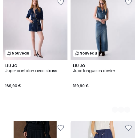
Nouveau
Nouveau
LIU JO
2
LIU JO
Jupe-pantalon avec strass
Jupe longue en denim
Couleurs
169,90 €
189,90 €