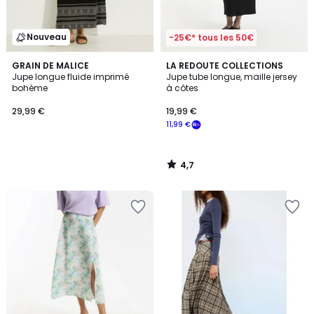
Nouveau
-25€* tous les 50€
4,7
GRAIN DE MALICE
LA REDOUTE COLLECTIONS
/ 5
Jupe longue fluide imprimé
Jupe tube longue, maille jersey
bohème
à côtes
29,99 €
19,99 €
11,99 €
4,7
/
5