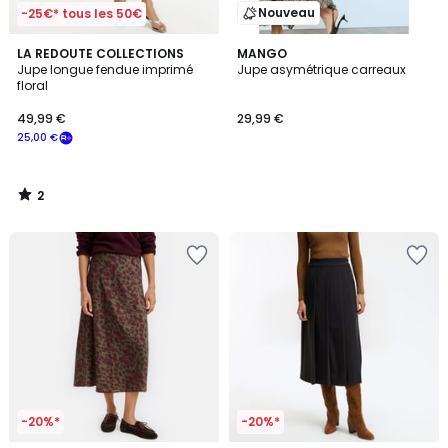
Nouveau
-25€* tous les 50€
2
LA REDOUTE COLLECTIONS
MANGO
/
Jupe longue fendue imprimé
Jupe asymétrique carreaux
5
floral
49,99 €
29,99 €
25,00 €
2
/
5
-20%*
-20%*