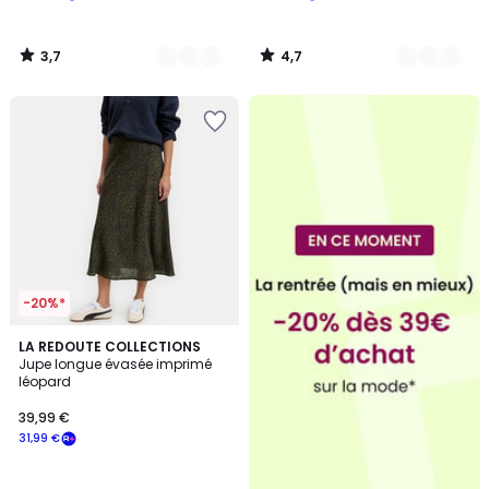
3,7
4,7
/
/
5
5
-20%*
LA REDOUTE COLLECTIONS
Jupe longue évasée imprimé
léopard
39,99 €
31,99 €