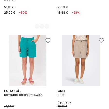
50,00 €
25,99 €
25,00 €
-50%
19,99 €
-23%
2
LA FIANCÉE
ONLY
Bermuda coton uni SORIA
Short
Couleurs
à partir de
49,00 €
48,99 €