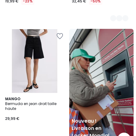
19,99 €
-23%
32,45 €
-50%
Nouveau
!
Livraison
en
Locker
Mondial
Relay
MANGO
Bermuda en jean droit taille
haute
29,99 €
Nouveau !
Livraison en
Locker Mondial