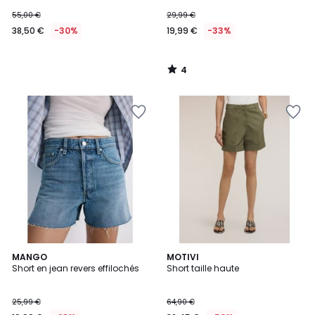
55,00 €
29,99 €
38,50 €
-30%
19,99 €
-33%
4
/
5
MANGO
3
MOTIVI
Short en jean revers effilochés
Short taille haute
Couleurs
25,99 €
64,90 €