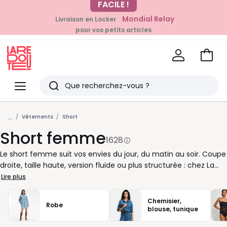
Mondial Relay
Livraison en Locker
EN CE MOMENT
pour vos petits articles
-20% dès 39€*
sur la mode
Voir
mon
La
panie
Redoute
Menu
Rechercher
Derniers
...
articles
Vêtements
Short
Short femme
vus
1628
Le short femme suit vos envies du jour, du matin au soir. Coupe
droite, taille haute, version fluide ou plus structurée : chez La
Redoute, nous vous aidons à trouver le modèle qui vous va bien
Lire plus
et qui s’accorde facilement à votre dressing. Pour une
silhouette décontractée, misez sur un short en jean avec un
Chemisier,
Robe
tee-shirt et des baskets. En ville, un short taille haute porté
blouse, tunique
avec une chemise ou un blazer crée une allure nette et facile à