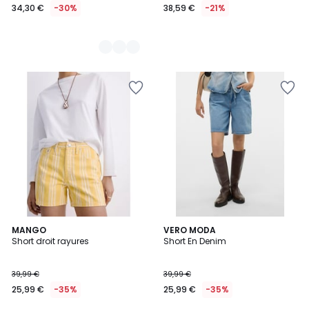
34,30 €
-30%
38,59 €
-21%
MANGO
VERO MODA
Short droit rayures
Short En Denim
39,99 €
39,99 €
25,99 €
-35%
25,99 €
-35%