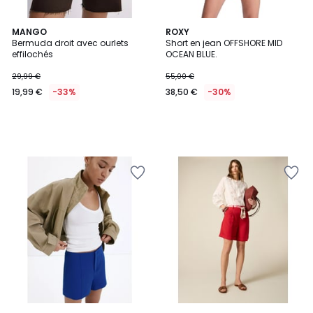
MANGO
ROXY
Bermuda droit avec ourlets
Short en jean OFFSHORE MID
effilochés
OCEAN BLUE.
29,99 €
55,00 €
19,99 €
-33%
38,50 €
-30%