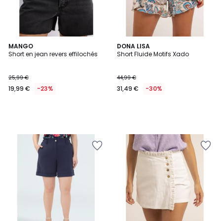
MANGO
DONA LISA
Short en jean revers effilochés
Short Fluide Motifs Xado
25,99 €
44,99 €
19,99 €
-23%
31,49 €
-30%