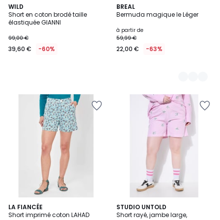
WILD
4
BREAL
Short en coton brodé taille
Bermuda magique le Léger
Couleurs
élastiquée GIANNI
à partir de
99,00 €
59,99 €
39,60 €
-60%
22,00 €
-63%
LA FIANCÉE
2
STUDIO UNTOLD
Short imprimé coton LAHAD
Short rayé, jambe large,
Couleurs