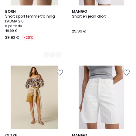
7
BORN
MANGO
Short sport femme training
Short en jean droit
Couleurs
PADMA 2.0
à partir de
49,90 €
29,99 €
39,92 €
-20%
2
OLTRE
MANGO