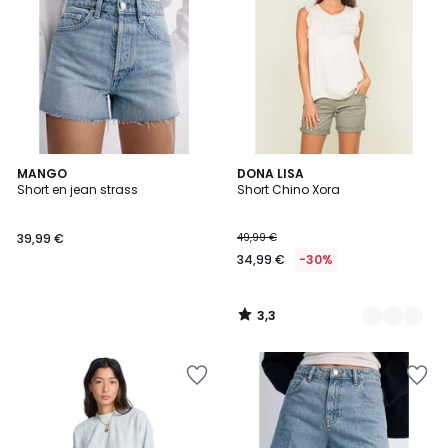
3,3
MANGO
4
DONA LISA
/ 5
Short en jean strass
Short Chino Xora
Couleurs
39,99 €
49,99 €
34,99 €
-30%
3,3
/
5