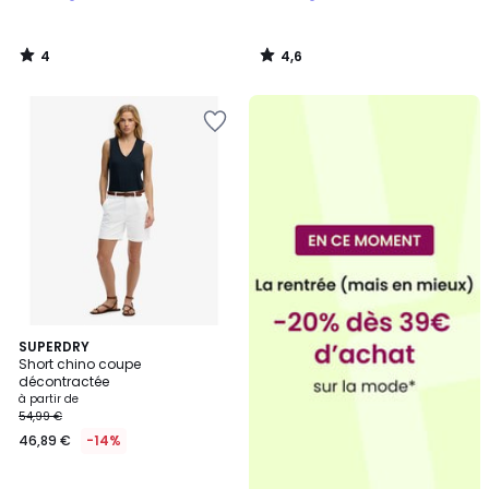
4
4,6
/
/
5
5
4
SUPERDRY
Short chino coupe
Couleurs
décontractée
à partir de
54,99 €
46,89 €
-14%