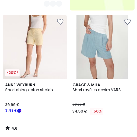
-20%*
4,6
ANNE WEYBURN
GRACE & MILA
/ 5
Short chino, coton stretch
Short rayé en denim VARS
39,99 €
69,00 €
31,99 €
34,50 €
-50%
4,6
/
5