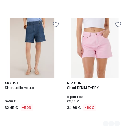
MOTIVI
2
RIP CURL
Short taille haute
Short DENIM TABBY
Couleurs
à partir de
64,90 €
69,99 €
32,45 €
-50%
34,99 €
-50%