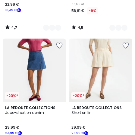
22,99 €
65,00 €
€
18,39 €
58,61 €
-9%
souscrivez
à
notre
4,7
4,5
programme
/
/
5
5
pour
payer
à
la
place
18,39
€.
-20%*
-20%*
4
4,6
LA REDOUTE COLLECTIONS
LA REDOUTE COLLECTIONS
/
/ 5
Jupe-short en denim
Short en lin
5
29,99 €
29,99 €
23,99 €
23,99 €