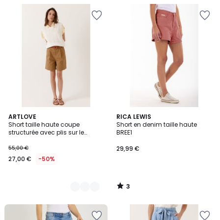
3
3
ARTLOVE
RICA LEWIS
/
Short taille haute coupe
Short en denim taille haute
Couleurs
5
structurée avec plis sur le
BREE1
devant Atea
55,00 €
29,99 €
27,00 €
-50%
3
/
5