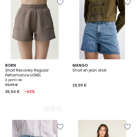
2
BORN
MANGO
Short Recovery Regular
Short en jean droit
Couleurs
Performance LIONEL
à partir de
59,90 €
29,99 €
35,94 €
-40%