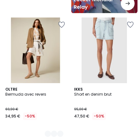
Relay
2
OLTRE
IKKS
Bermuda avec revers
Short en denim brut
Couleurs
69,90 €
95,00 €
34,95 €
-50%
47,50 €
-50%