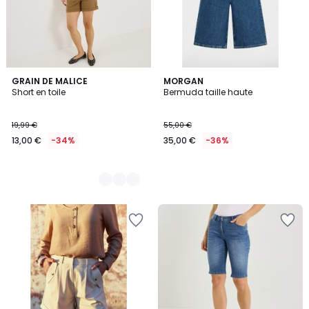
3
GRAIN DE MALICE
MORGAN
Short en toile
Bermuda taille haute
Couleurs
19,99 €
55,00 €
13,00 €
-34%
35,00 €
-36%