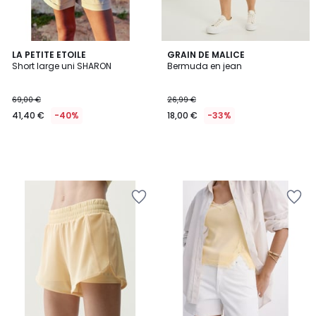
LA PETITE ETOILE
GRAIN DE MALICE
Short large uni SHARON
Bermuda en jean
69,00 €
26,99 €
41,40 €
-40%
18,00 €
-33%