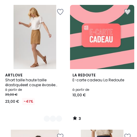
3
4
ARTLOVE
LA REDOUTE
/
Short taille haute taille
E-carte cadeau La Redoute
Couleurs
5
élastiquéeet coupe évasée
Alexandra
à partir de
à partir de
39,00 €
10,00 €
23,00 €
-41%
3
/
5