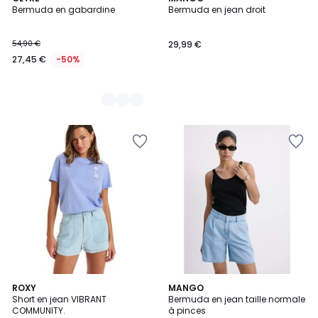
Bermuda en gabardine
Bermuda en jean droit
Couleurs
54,90 €
29,99 €
27,45 €
-50%
4
ROXY
MANGO
/
Short en jean VIBRANT
Bermuda en jean taille normale
5
COMMUNITY.
à pinces