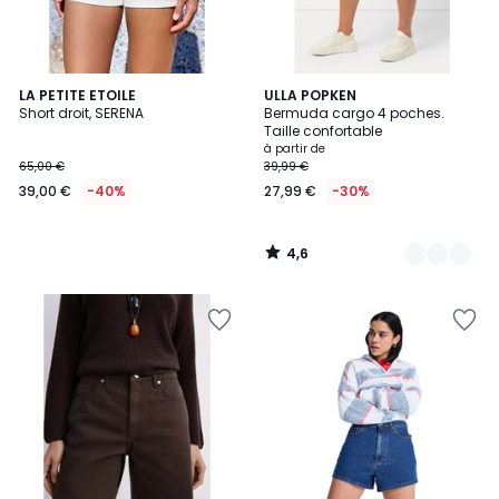
4,6
LA PETITE ETOILE
17
ULLA POPKEN
/ 5
Short droit, SERENA
Bermuda cargo 4 poches.
Couleurs
Taille confortable
à partir de
65,00 €
39,99 €
39,00 €
-40%
27,99 €
-30%
4,6
/
5