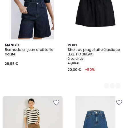
MANGO
4
ROXY
Bermuda en jean droit taille
Short de plage taille élastique
Couleurs
haute
LEKEITIO BREAK.
à partir de
29,99 €
40,00 €
20,00 €
-50%