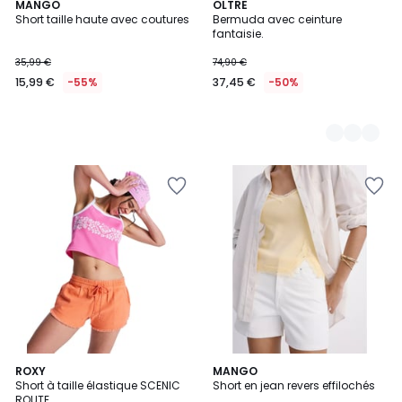
MANGO
3
OLTRE
Short taille haute avec coutures
Bermuda avec ceinture
Couleurs
fantaisie.
35,99 €
74,90 €
15,99 €
-55%
37,45 €
-50%
2
ROXY
MANGO
Short à taille élastique SCENIC
Short en jean revers effilochés
Couleurs
ROUTE.