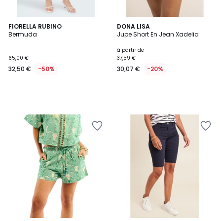
FIORELLA RUBINO
DONA LISA
Bermuda
Jupe Short En Jean Xadelia
à partir de
65,00 €
37,59 €
32,50 €
-50%
30,07 €
-20%