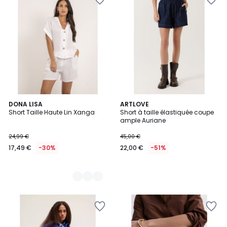
2
DONA LISA
ARTLOVE
Short Taille Haute Lin Xanga
Short à taille élastiquée coupe
Couleurs
ample Auriane
24,99 €
45,00 €
17,49 €
-30%
22,00 €
-51%