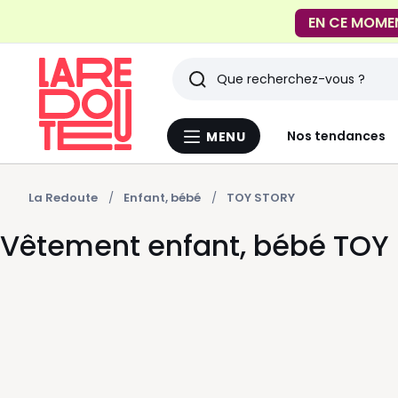
EN CE MOME
FACILE !
Livraison en
Rechercher
Derniers
Nos tendances
MENU
Menu
articles
La
Redoute
vus
La Redoute
Enfant, bébé
TOY STORY
Vêtement enfant, bébé TOY