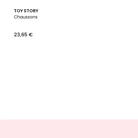
TOY STORY
Chaussons
23,65
23,65 €
€.