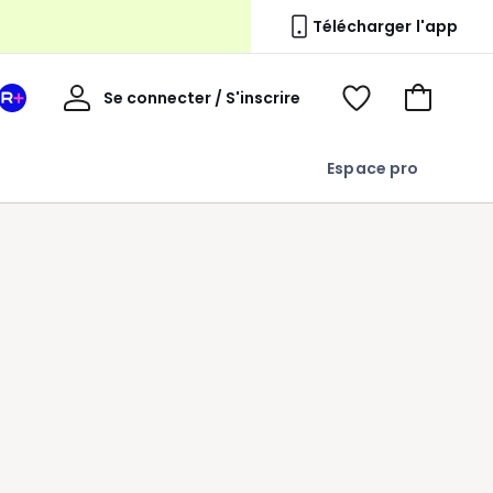
Télécharger l'app
s
Mon
Se connecter / S'inscrire
Mon
Voir
Voir
compte
espace
mes
mon
La
favoris
panier
Espace pro
Redoute
+