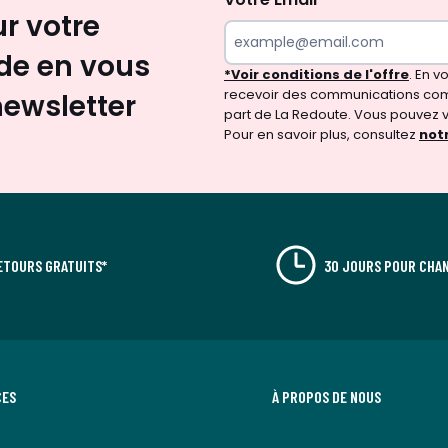
ur votre
e en vous
*Voir conditions de l'offre
. En 
recevoir des communications com
newsletter
part de La Redoute. Vous pouvez 
Pour en savoir plus, consultez
notr
ETOURS GRATUITS*
30 JOURS POUR CHAN
CES
À PROPOS DE NOUS