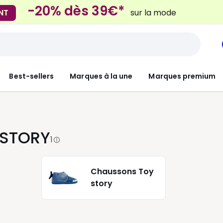
-20% dès 39€*
NT
sur la mode
Mondial Relay
 Locker
pour vos petits article
Best-sellers
Marques à la une
Marques premium
 STORY
1
Chaussons Toy
story