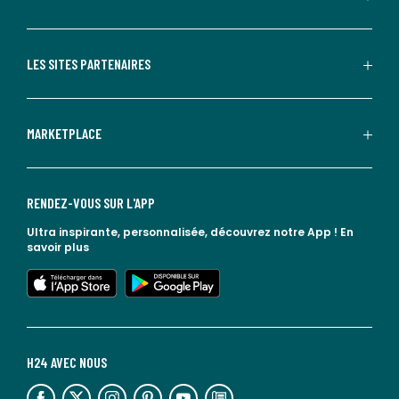
LES SITES PARTENAIRES
MARKETPLACE
RENDEZ-VOUS SUR L'APP
Ultra inspirante, personnalisée, découvrez notre App !
En
savoir plus
lien vers l'app store
lien vers google play
H24 AVEC NOUS
lien vers l'espace réseaux sociaux
lien vers l'espace réseaux sociaux
lien vers l'espace réseaux sociaux
lien vers l'espace réseaux sociaux
lien vers l'espace réseaux sociaux
lien vers le blog la redoute