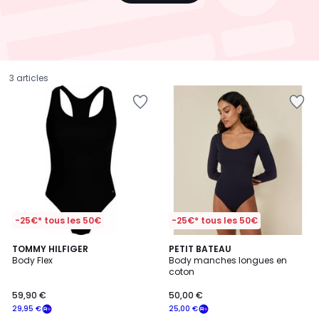
3 articles
-25€* tous les 50€
-25€* tous les 50€
TOMMY HILFIGER
PETIT BATEAU
Body Flex
Body manches longues en
coton
59,90
59,90 €
50,00 €
€
29,95 €
25,00 €
souscrivez