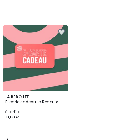
à
notre
programme
pour
payer
à
la
place
29,95
€.
3
LA REDOUTE
/
E-carte cadeau La Redoute
5
à partir de
10,00 €