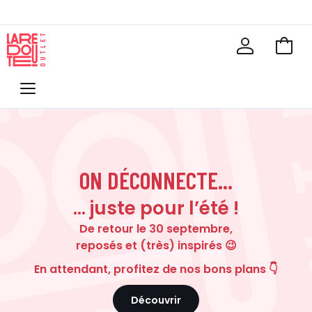
Voir
mon
La
panie
Redoute
Menu
ON DÉCONNECTE...
… juste pour l’été !
De retour le 30 septembre,
reposés et (très) inspirés 😉
En attendant, profitez de nos bons plans 👇
Découvrir