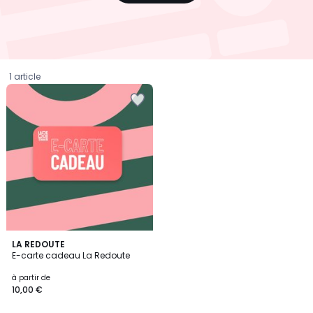
1 article
3
LA REDOUTE
/
E-carte cadeau La Redoute
5
Prix
à partir de
10,00 €
à
partir