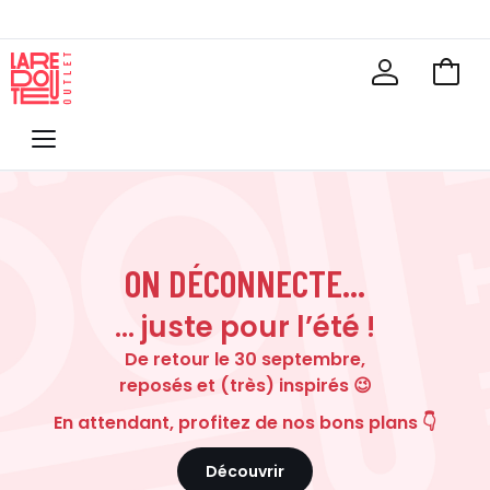
Voir
mon
La
panie
Redoute
Menu
ON DÉCONNECTE...
… juste pour l’été !
De retour le 30 septembre,
reposés et (très) inspirés 😉
En attendant, profitez de nos bons plans 👇
Découvrir