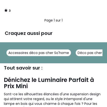
de
10,00
3
€.
/
5
Page 1 sur 1
Craquez aussi pour
Accessoires déco pas cher So'home
Déco pas cher S
Tout savoir sur :
Dénichez le Luminaire Parfait à
Prix Mini
Sont-ce les silhouettes élancées d'une suspension design
qui attirent votre regard, ou le style intemporel d'une
lampe en bois qui vous charme à chaque fois ? Pour les