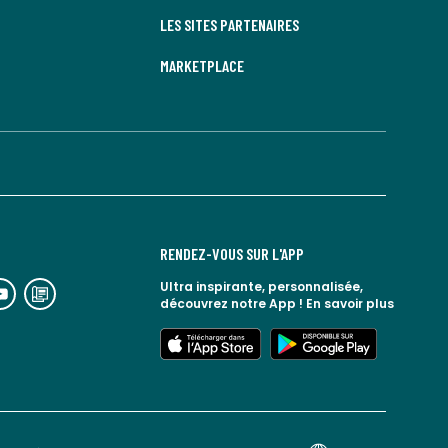
LES SITES PARTENAIRES
MARKETPLACE
RENDEZ-VOUS SUR L'APP
n
lien
Ultra inspirante, personnalisée,
découvrez notre App !
En savoir plus
rs
vers
espace
le
lien
lien
seaux
blog
vers
vers
ciaux
la
l'app
google
redoute
store
play