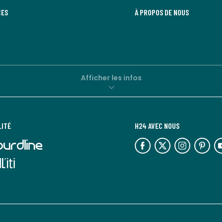
CES
À PROPOS DE NOUS
Afficher les infos
LITÉ
H24 AVEC NOUS
lien
lien
lien
lien
lie
vers
vers
vers
vers
ve
l'espace
l'espace
l'espace
l'espace
l'
réseaux
réseaux
réseaux
réseaux
ré
sociaux
sociaux
sociaux
sociaux
so