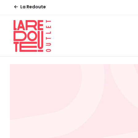
La Redoute
La
Redoute