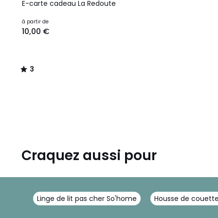
/
E-carte cadeau La Redoute
5
Prix
à partir de
10,00 €
à
partir
de
10,00
3
€.
/
5
Craquez aussi pour
Linge de lit pas cher So'home
Housse de couett