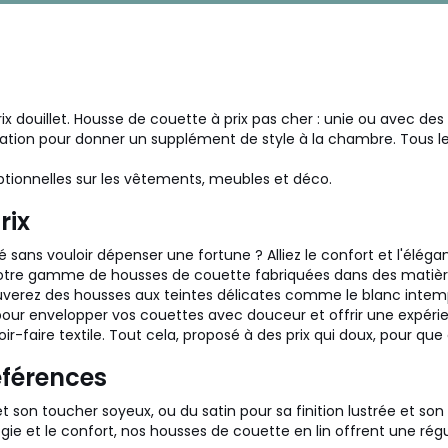
prix douillet. Housse de couette à prix pas cher : unie ou avec de
oration pour donner un supplément de style à la chambre. Tous l
ptionnelles sur les vêtements, meubles et déco.
rix
 sans vouloir dépenser une fortune ? Alliez le confort et l'élég
notre gamme de housses de couette fabriquées dans des matières
rouverez des housses aux teintes délicates comme le blanc intem
our envelopper vos couettes avec douceur et offrir une expérie
r-faire textile. Tout cela, proposé à des prix qui doux, pour que 
éférences
son toucher soyeux, ou du satin pour sa finition lustrée et son 
logie et le confort, nos housses de couette en lin offrent une rég