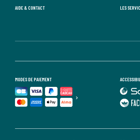
AIDE & CONTACT
LES SERVI
MODES DE PAIEMENT
ACCESSIBI
lien
vers
Sourdline
lien
vers
Faciliti