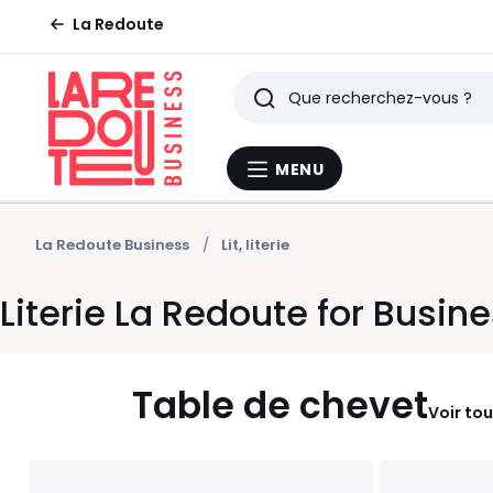
La Redoute
Rechercher
Derniers
MENU
Menu
articles
La
Redoute
vus
La Redoute Business
Lit, literie
Literie La Redoute for Busin
Table de chevet
Voir tou