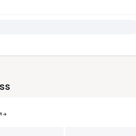
ess
t