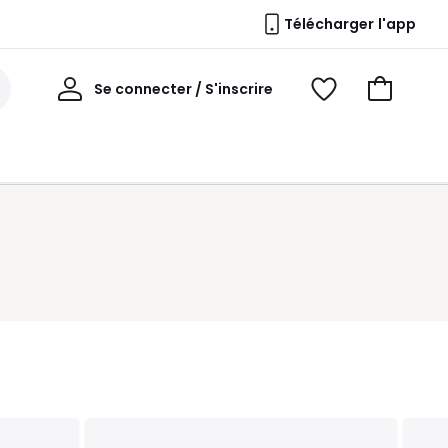
Télécharger l'app
Mon
Se connecter / S'inscrire
Voir
Voir
compte
mes
mon
favoris
panier