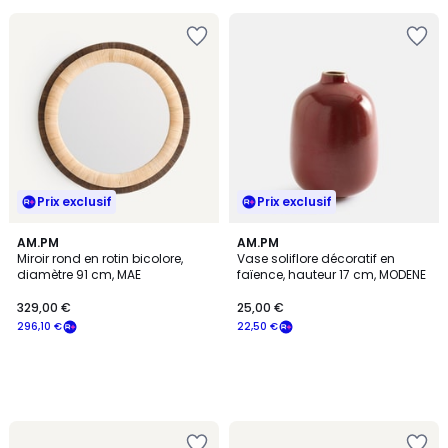
Prix exclusif
Prix exclusif
AM.PM
AM.PM
Miroir rond en rotin bicolore,
Vase soliflore décoratif en
diamètre 91 cm, MAE
faïence, hauteur 17 cm, MODENE
329,00 €
25,00 €
296,10 €
22,50 €