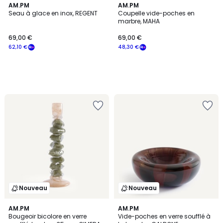
AM.PM
AM.PM
Seau à glace en inox, REGENT
Coupelle vide-poches en
marbre, MAHA
69,00 €
69,00 €
62,10 €
48,30 €
Nouveau
Nouveau
AM.PM
AM.PM
Bougeoir bicolore en verre
Vide-poches en verre soufflé à