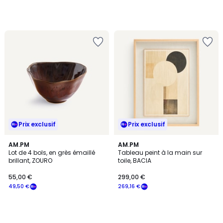
Prix exclusif
Prix exclusif
AM.PM
AM.PM
Lot de 4 bols, en grès émaillé
Tableau peint à la main sur
brillant, ZOURO
toile, BACIA
55,00 €
299,00 €
49,50 €
269,16 €