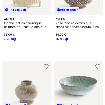
Prix exclusif
Prix exclusif
AM.PM
AM.PM
Cache-pot, en céramique
Vase rond en céramique
brillante, hauteur 12,5 cm, ZIRA
émaillée tachetée, hauteur 12,5
cm, LECCIA
39,00 €
39,00 €
35,10 €
35,10 €