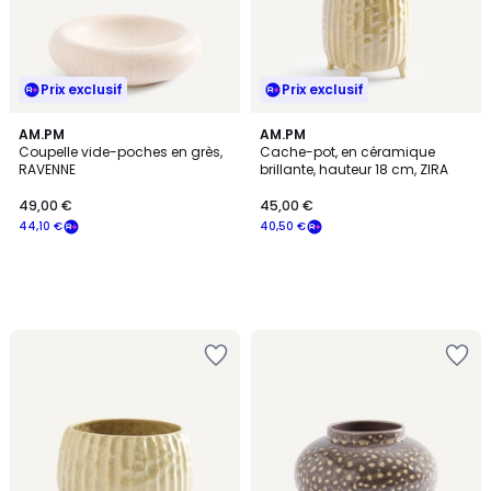
Prix exclusif
Prix exclusif
AM.PM
AM.PM
Coupelle vide-poches en grès,
Cache-pot, en céramique
RAVENNE
brillante, hauteur 18 cm, ZIRA
49,00 €
45,00 €
44,10 €
40,50 €