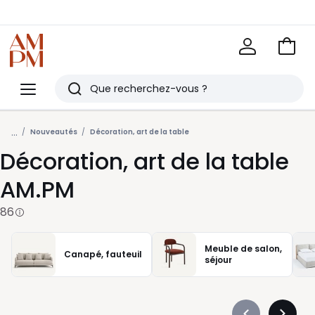
Voir
mon
La
panie
Redoute
Menu
Rechercher
Derniers
...
articles
Nouveautés
Décoration, art de la table
Décoration, art de la table
vus
AM.PM
86
Meuble de salon,
Canapé, fauteuil
séjour