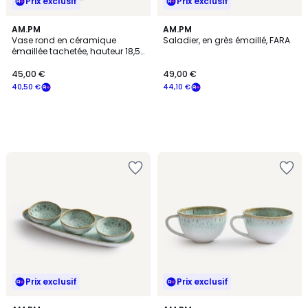
Prix exclusif
Prix exclusif
AM.PM
AM.PM
Vase rond en céramique
Saladier, en grès émaillé, FARA
émaillée tachetée, hauteur 18,5
cm, LECCIA
45,00 €
49,00 €
40,50 €
44,10 €
Prix exclusif
Prix exclusif