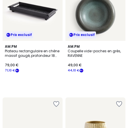
Prix exclusif
Prix exclusif
AM.PM
AM.PM
Plateau rectangulaire en chêne
Coupelle vide-poches en grès,
massif gougé, profondeur 18
RAVENNE
cm, AZAEL
79,00 €
49,00 €
71,10 €
44,10 €