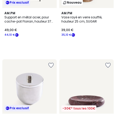
Prix exclusif
Nouveau
AM.PM
AM.PM
Support en métal acier, pour
Vase rayé en verre soufflé,
cache-pot Florian, hauteur 37
hauteur 25 cm, SUGAR
cm, FLORIANA
49,00 €
39,00 €
44,10 €
35,10 €
Prix exclusif
-30€* tous les 100€