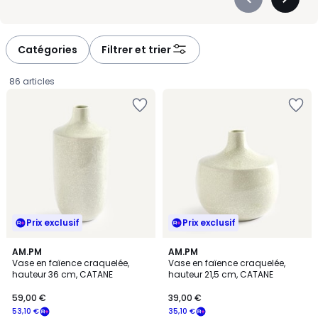
Précédent
Suivan
-
-
défiler
défiler
à
à
Catégories
Filtrer et trier
gauche
droite
86 articles
Prix exclusif
Prix exclusif
AM.PM
AM.PM
Vase en faïence craquelée,
Vase en faïence craquelée,
hauteur 36 cm, CATANE
hauteur 21,5 cm, CATANE
59,00
59,00 €
39,00 €
€
53,10 €
35,10 €
souscrivez