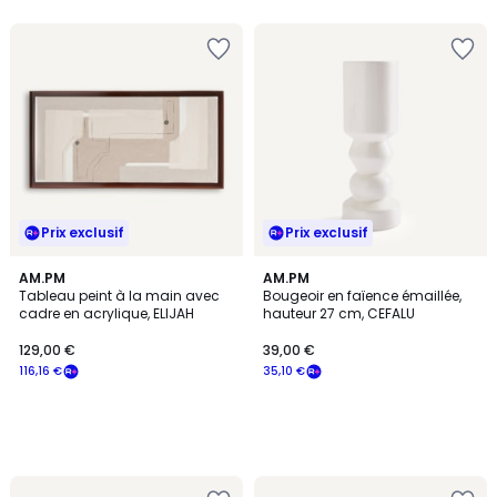
Prix exclusif
Prix exclusif
AM.PM
AM.PM
Tableau peint à la main avec
Bougeoir en faïence émaillée,
cadre en acrylique, ELIJAH
hauteur 27 cm, CEFALU
129,00 €
39,00 €
116,16 €
35,10 €