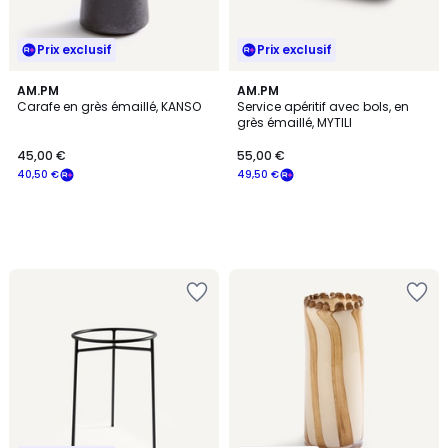
Prix exclusif
Prix exclusif
AM.PM
AM.PM
Carafe en grès émaillé, KANSO
Service apéritif avec bols, en
grès émaillé, MYTILI
45,00 €
55,00 €
40,50 €
49,50 €