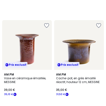
à
notre
programme
pour
payer
à
la
place
53,10
€.
Prix exclusif
Prix exclusif
AM.PM
AM.PM
Vase en céramique émaillée,
Cache-pot, en grès émaillé
MESSINE
réactif, hauteur 12 cm, MESSINE
39,00 €
35,00 €
35,10 €
31,50 €