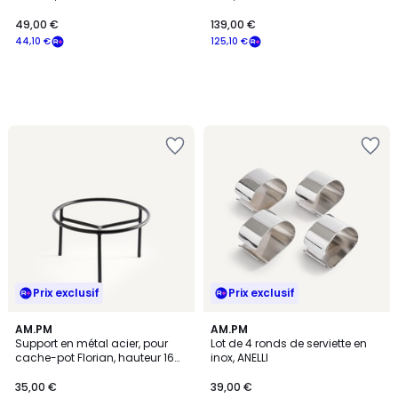
49,00 €
139,00 €
44,10 €
125,10 €
Prix exclusif
Prix exclusif
AM.PM
AM.PM
Support en métal acier, pour
Lot de 4 ronds de serviette en
cache-pot Florian, hauteur 16
inox, ANELLI
cm, FLORIANA
35,00 €
39,00 €