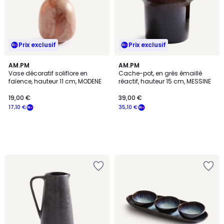
Prix exclusif
Prix exclusif
AM.PM
AM.PM
Vase décoratif soliflore en
Cache-pot, en grès émaillé
faïence, hauteur 11 cm, MODENE
réactif, hauteur 15 cm, MESSINE
19,00 €
39,00 €
17,10 €
35,10 €