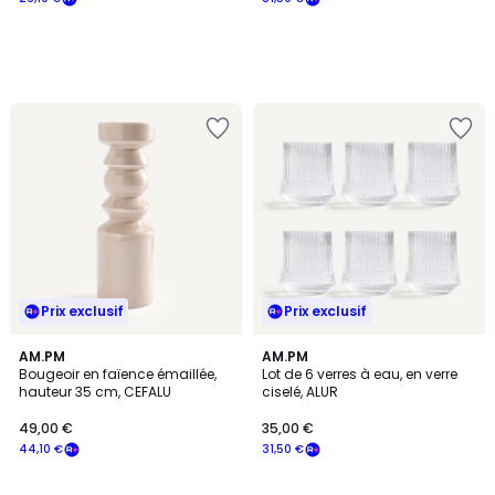
Prix exclusif
Prix exclusif
AM.PM
AM.PM
Bougeoir en faïence émaillée,
Lot de 6 verres à eau, en verre
hauteur 35 cm, CEFALU
ciselé, ALUR
49,00 €
35,00 €
44,10 €
31,50 €