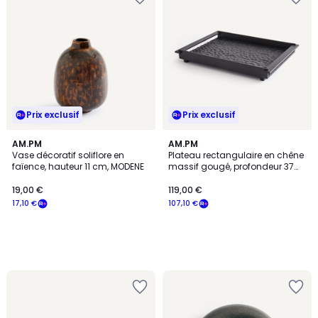
Prix exclusif
Prix exclusif
AM.PM
AM.PM
Vase décoratif soliflore en
Plateau rectangulaire en chêne
faïence, hauteur 11 cm, MODENE
massif gougé, profondeur 37
cm, AZAEL
19,00 €
119,00 €
17,10 €
107,10 €