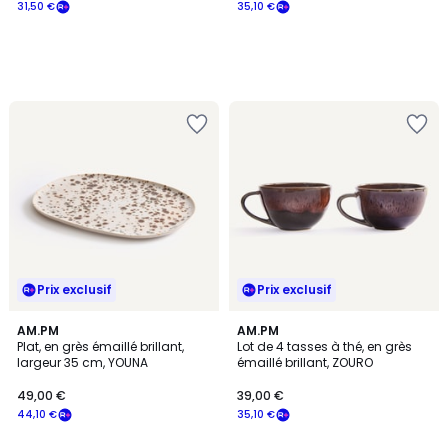
31,50 €
35,10 €
Prix exclusif
Prix exclusif
AM.PM
AM.PM
Plat, en grès émaillé brillant,
Lot de 4 tasses à thé, en grès
largeur 35 cm, YOUNA
émaillé brillant, ZOURO
49,00 €
39,00 €
44,10 €
35,10 €