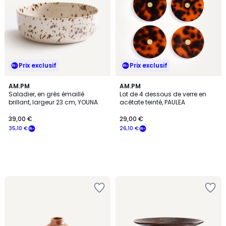
Prix exclusif
Prix exclusif
AM.PM
AM.PM
Saladier, en grès émaillé
Lot de 4 dessous de verre en
brillant, largeur 23 cm, YOUNA
acétate teinté, PAULEA
39,00 €
29,00 €
35,10 €
26,10 €