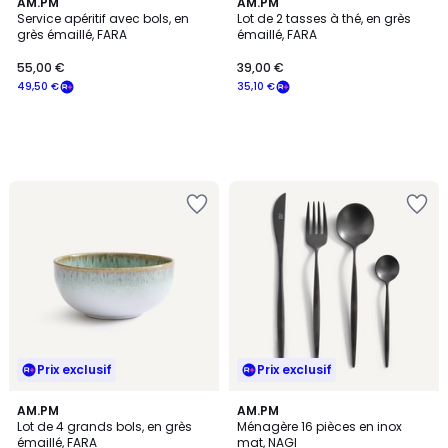
AM.PM
AM.PM
Service apéritif avec bols, en
Lot de 2 tasses à thé, en grès
grès émaillé, FARA
émaillé, FARA
55,00 €
39,00 €
49,50 €
35,10 €
Prix exclusif
Prix exclusif
AM.PM
AM.PM
Lot de 4 grands bols, en grès
Ménagère 16 pièces en inox
émaillé, FARA
mat, NAGI