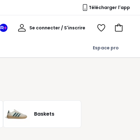
Télécharger l'app
Mon
Se connecter / S'inscrire
Mon
Voir
Voir
compte
espace
mes
mon
La
favoris
panier
Espace pro
Redoute
+
Baskets