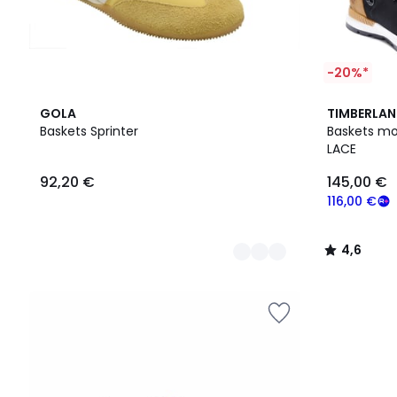
-20%*
2
4,6
GOLA
TIMBERLA
Couleurs
/ 5
Baskets Sprinter
Baskets mo
LACE
92,20 €
145,00 €
116,00 €
4,6
/
5