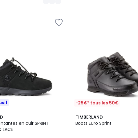
usif
-25€* tous les 50€
4,4
ND
TIMBERLAND
/ 5
ntantes en cuir SPRINT
Boots Euro Sprint
D LACE