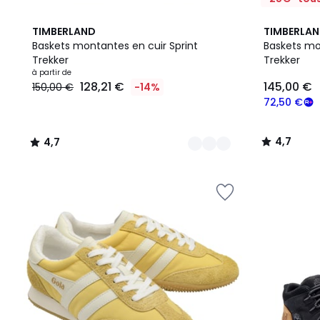
4
4,7
4,7
TIMBERLAND
TIMBERLA
Couleurs
/ 5
/ 5
Baskets montantes en cuir Sprint
Baskets mo
Trekker
Trekker
Prix
à partir de
128,21 €
145,00 €
150,00 €
-14%
à
partir
72,50 €
de
128,21
4,7
4,7
€
/
/
au
5
5
lieu
de
150,00
€
14%
de
réduction
appliquée.