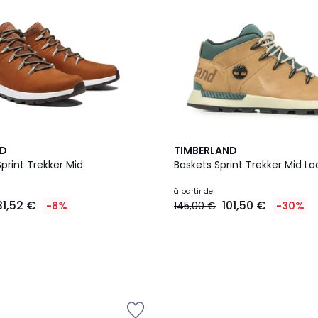
ND
TIMBERLAND
Sprint Trekker Mid
Baskets Sprint Trekker Mid L
à partir de
31,52 €
101,50 €
-8%
145,00 €
-30%