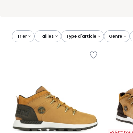
Trier
tailles
type d'article
genre
-25€* tous