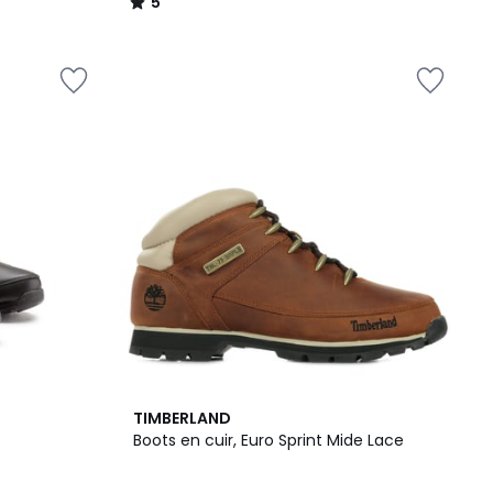
5
/
5
5
TIMBERLAND
/
Boots en cuir, Euro Sprint Mide Lace
5