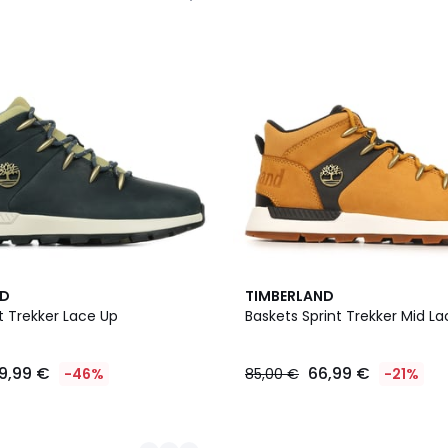
ND
TIMBERLAND
t Trekker Lace Up
Baskets Sprint Trekker Mid L
9,99 €
66,99 €
-46%
85,00 €
-21%