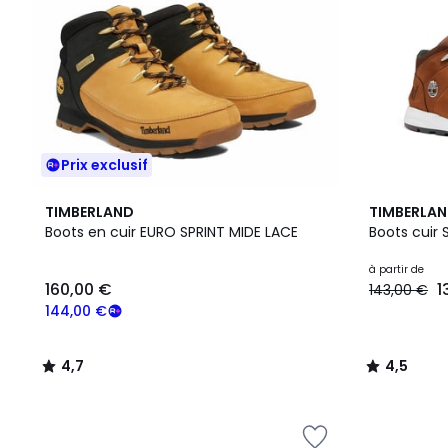
Prix exclusif
4,7
4,5
TIMBERLAND
TIMBERLA
/ 5
/ 5
Boots en cuir EURO SPRINT MIDE LACE
Boots cuir 
à partir de
160,00 €
1
143,00 €
144,00 €
4,7
4,5
/
/
5
5