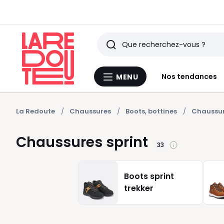
Rechercher
Derniers
Nos tendances
MENU
Menu
articles
La
Redoute
vus
La Redoute
Chaussures
Boots, bottines
Chaussur
Chaussures sprint
33
Boots sprint
trekker