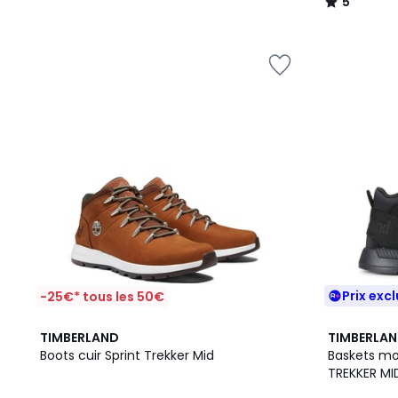
5
/
5
Prix excl
-25€* tous les 50€
4,5
5
TIMBERLAND
TIMBERLA
/ 5
/
Boots cuir Sprint Trekker Mid
Baskets mo
5
TREKKER MI