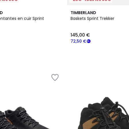
ND
TIMBERLAND
ntantes en cuir Sprint
Baskets Sprint Trekker
145,00 €
72,50 €