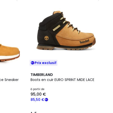
Prix exclusif
5
TIMBERLAND
/
ace Sneaker
Boots en cuir EURO SPRINT MIDE LACE
5
à partir de
95,00 €
85,50 €