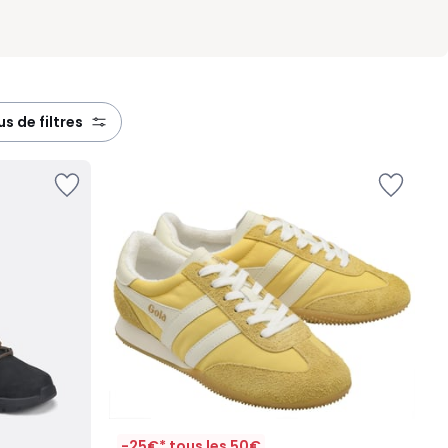
lus de filtres
-25€* tous les 50€