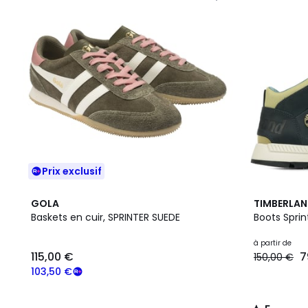
Prix exclusif
2
5
GOLA
TIMBERLA
Couleurs
/
Baskets en cuir, SPRINTER SUEDE
Boots Sprin
5
à partir de
115,00 €
7
150,00 €
103,50 €