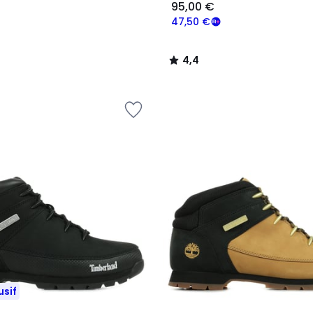
95,00 €
47,50 €
4,4
/
5
usif