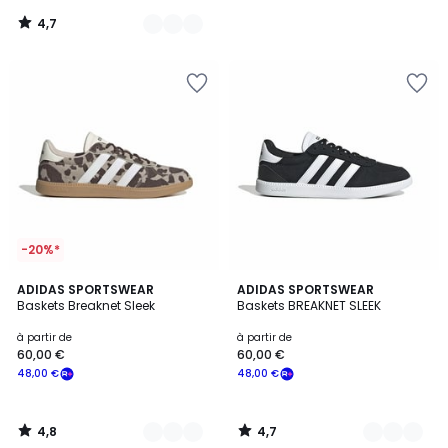
notre
4,7
programme
/
5
pour
payer
à
la
place
60,00
€.
-20%*
4,8
4,7
2
ADIDAS SPORTSWEAR
20
ADIDAS SPORTSWEAR
/ 5
/ 5
Baskets Breaknet Sleek
Baskets BREAKNET SLEEK
Couleurs
Couleurs
à partir de
à partir de
60,00 €
60,00 €
48,00 €
48,00 €
4,8
4,7
/
/