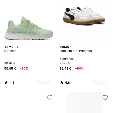
4,5
4,8
2
TAMARIS
4
PUMA
/ 5
/ 5
Baskets
Baskets cuir Palermo
Couleurs
Couleurs
à partir de
89,95 €
65,00 €
55,95 €
-37%
32,49 €
-50%
4,5
4,8
/
/
5
5