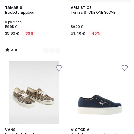
4,8
4
TAMARIS
ARMISTICE
/ 5
Baskets zippées
Tennis STONE ONE GLOVE
Couleurs
à partir de
59,95 €
89,00 €
35,99 €
-39%
53,40 €
-40%
4,8
/
5
5
4,2
VANS
2
VICTORIA