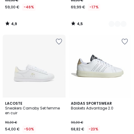
109,90 €
85,00 €
59,00 €
-46%
69,99 €
-17%
4,9
4,5
/
/
5
5
4,7
LACOSTE
2
ADIDAS SPORTSWEAR
/ 5
Sneakers Carnaby Set femme
Baskets Advantage 2.0
Couleurs
en cuir
110,00 €
90,00 €
54,00 €
-50%
68,82 €
-23%