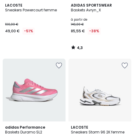
4,3
LACOSTE
ADIDAS SPORTSWEAR
/ 5
Sneakers Powercourt femme
Baskets Avryn_X
à partir de
100,00 €
140,00 €
49,00 €
-51%
85,55 €
-38%
4,3
/
5
4,6
5
adidas Performance
LACOSTE
/ 5
Baskets Duramo SL2
Sneakers Storm 96 2K femme
Couleurs