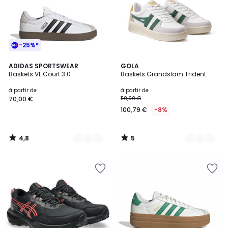
-25%*
4,8
5
5
ADIDAS SPORTSWEAR
7
GOLA
/ 5
/
Baskets VL Court 3.0
Baskets Grandslam Trident
Couleurs
Couleurs
5
à partir de
à partir de
70,00 €
110,00 €
100,79 €
-8%
4,8
5
/
/
5
5