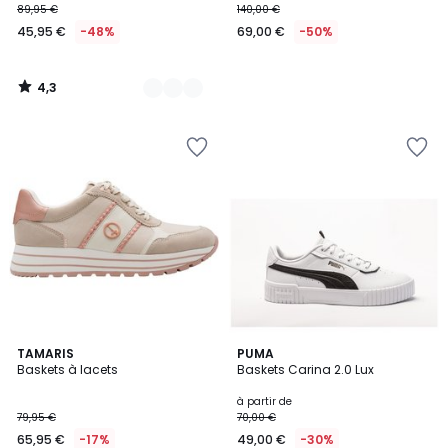
89,95 €
140,00 €
45,95 €
-48%
69,00 €
-50%
4,3
/
5
5
2
TAMARIS
PUMA
/
Baskets à lacets
Baskets Carina 2.0 Lux
Couleurs
5
à partir de
79,95 €
70,00 €
65,95 €
-17%
49,00 €
-30%