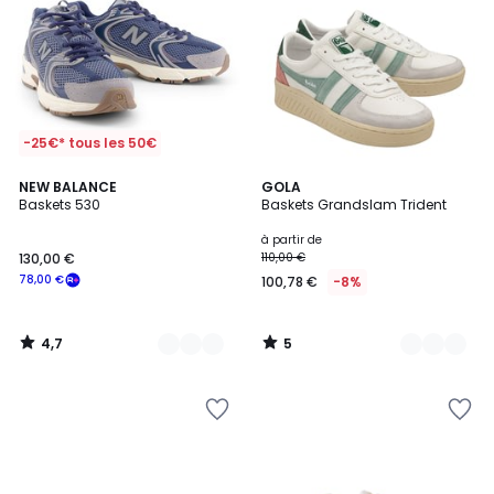
-25€* tous les 50€
4,7
5
3
NEW BALANCE
3
GOLA
/ 5
/
Baskets 530
Baskets Grandslam Trident
Couleurs
Couleurs
5
à partir de
130,00 €
110,00 €
78,00 €
100,78 €
-8%
4,7
5
/
/
5
5