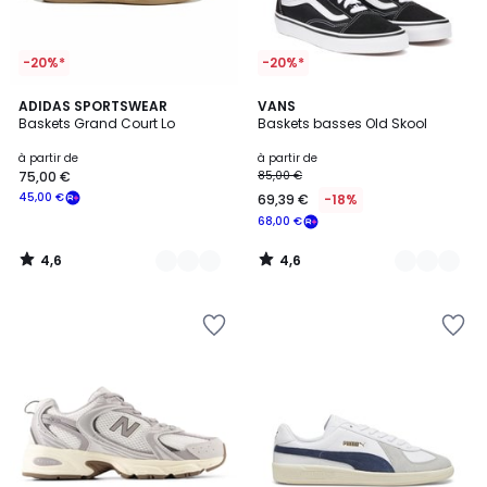
-20%*
-20%*
4,6
4,6
4
ADIDAS SPORTSWEAR
6
VANS
/ 5
/ 5
Baskets Grand Court Lo
Baskets basses Old Skool
Couleurs
Couleurs
à partir de
à partir de
75,00 €
85,00 €
45,00 €
69,39 €
-18%
68,00 €
4,6
4,6
/
/
5
5