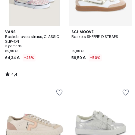
4,4
VANS
SCHMOOVE
/ 5
Baskets avec strass, CLASSIC
Baskets SHEFFIELD STRAPS
SLIP-ON
à partir de
89,90 €
119,00 €
64,34 €
-28%
59,50 €
-50%
4,4
/
5