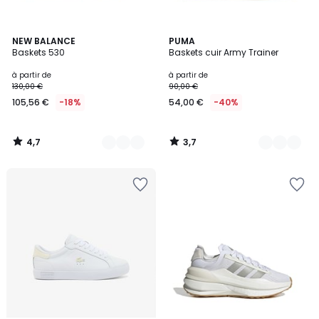
4,7
3,7
5
NEW BALANCE
5
PUMA
/ 5
/ 5
Baskets 530
Baskets cuir Army Trainer
Couleurs
Couleurs
à partir de
à partir de
130,00 €
90,00 €
105,56 €
-18%
54,00 €
-40%
4,7
3,7
/
/
5
5