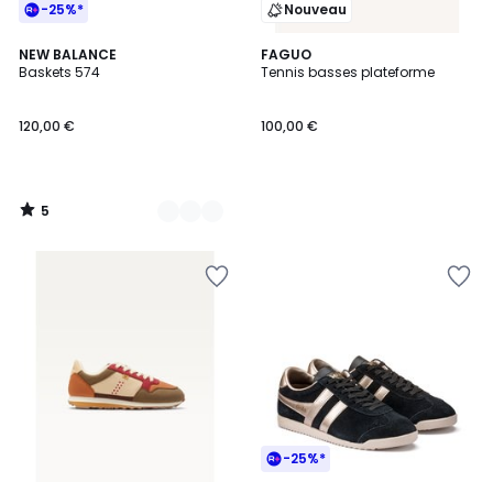
-25%*
Nouveau
5
3
NEW BALANCE
FAGUO
/
Baskets 574
Tennis basses plateforme
Couleurs
5
120,00 €
100,00 €
5
/
5
-25%*