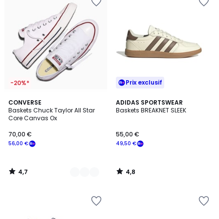
Prix exclusif
-20%*
4,7
4,8
7
CONVERSE
ADIDAS SPORTSWEAR
/ 5
/ 5
Baskets Chuck Taylor All Star
Baskets BREAKNET SLEEK
Couleurs
Core Canvas Ox
70,00 €
55,00 €
56,00 €
49,50 €
4,7
4,8
/
/
5
5