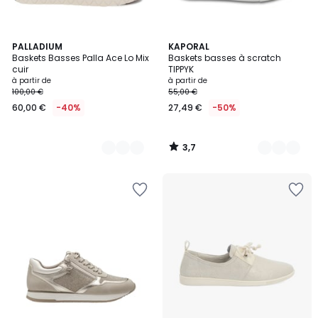
3,7
5
PALLADIUM
8
KAPORAL
/ 5
Baskets Basses Palla Ace Lo Mix
Baskets basses à scratch
Couleurs
Couleurs
cuir
TIPPYK
à partir de
à partir de
100,00 €
55,00 €
60,00 €
-40%
27,49 €
-50%
3,7
/
5