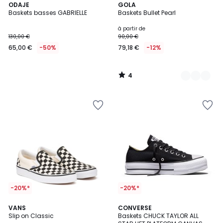
4
ODAJE
4
GOLA
/
Baskets basses GABRIELLE
Baskets Bullet Pearl
Couleurs
5
à partir de
130,00 €
90,00 €
65,00 €
-50%
79,18 €
-12%
4
/
5
-20%*
-20%*
4,5
4,6
4
VANS
2
CONVERSE
/ 5
/ 5
Slip on Classic
Baskets CHUCK TAYLOR ALL
Couleurs
Couleurs