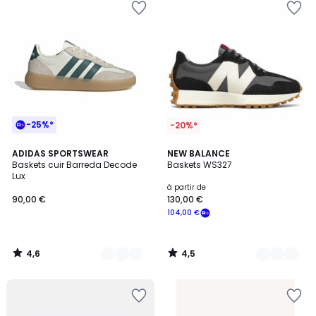
-25%*
-20%*
4,6
4,5
2
ADIDAS SPORTSWEAR
3
NEW BALANCE
/ 5
/ 5
Baskets cuir Barreda Decode
Baskets WS327
Couleurs
Couleurs
Lux
à partir de
90,00 €
130,00 €
104,00 €
4,6
4,5
/
/
5
5