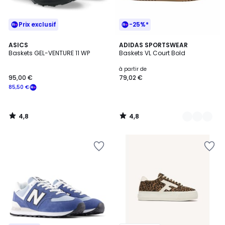
Prix exclusif
-25%*
4,8
4,8
ASICS
5
ADIDAS SPORTSWEAR
/ 5
/ 5
Baskets GEL-VENTURE 11 WP
Baskets VL Court Bold
Couleurs
à partir de
95,00 €
79,02 €
85,50 €
4,8
4,8
/
/
5
5