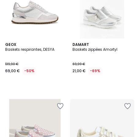
GEOX
DAMART
Baskets respirantes, DESYA
Baskets zippées Amortyl
139,90 €
69,99 €
69,00 €
-50%
21,00 €
-69%