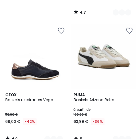
4,7
/
5
4,9
5
2
GEOX
2
PUMA
/ 5
/
Baskets respirantes Vega
Baskets Arizona Retro
Couleurs
Couleurs
5
à partir de
119,90 €
100,00 €
69,00 €
-42%
63,99 €
-36%
4,9
5