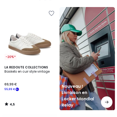
5
5
Nouveau
!
Livraison
en
Locker
Mondial
Relay
-20%*
4,5
LA REDOUTE COLLECTIONS
/ 5
Baskets en cuir style vintage
69,99 €
Nouveau !
55,99 €
Livraison en
Locker Mondial
4,5
Relay
/
5