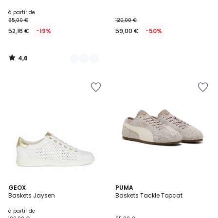
à partir de
65,00 €
120,00 €
52,16 €
-19%
59,00 €
-50%
4,6
/
5
4,9
4,5
GEOX
2
PUMA
/ 5
/ 5
Baskets Jaysen
Baskets Tackle Topcat
Couleurs
à partir de