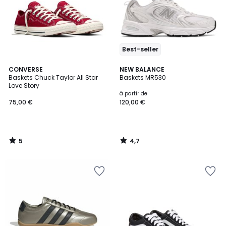
Best-seller
5
4,7
CONVERSE
NEW BALANCE
/
/ 5
Baskets Chuck Taylor All Star
Baskets MR530
5
Love Story
à partir de
75,00 €
120,00 €
5
4,7
/
/
5
5