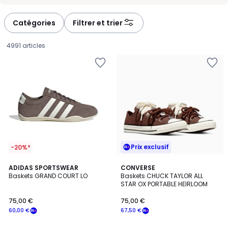
Catégories
Filtrer et trier
4991 articles
Prix exclusif
-20%*
4,7
2
ADIDAS SPORTSWEAR
CONVERSE
/ 5
Baskets GRAND COURT LO
Baskets CHUCK TAYLOR ALL
Couleurs
STAR OX PORTABLE HEIRLOOM
75,00
75,00 €
75,00 €
€
60,00 €
67,50 €
souscrivez
à