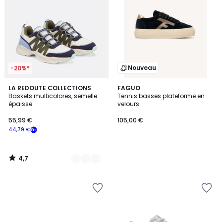
Nouveau
-20%*
4,7
2
LA REDOUTE COLLECTIONS
FAGUO
/ 5
Baskets multicolores, semelle
Tennis basses plateforme en
Couleurs
épaisse
velours
55,99 €
105,00 €
44,79 €
4,7
/
5