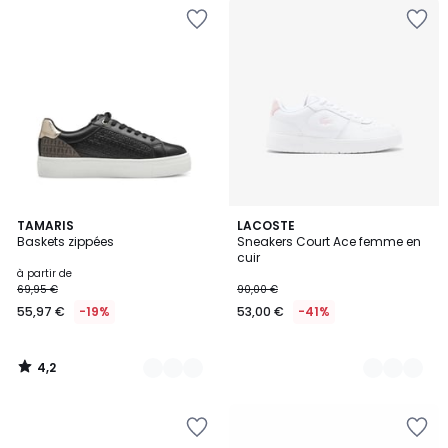
4,2
2
TAMARIS
2
LACOSTE
/ 5
Baskets zippées
Sneakers Court Ace femme en
Couleurs
Couleurs
cuir
à partir de
69,95 €
90,00 €
55,97 €
-19%
53,00 €
-41%
4,2
/
5