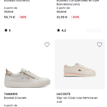
/
/ 5
Baskets Authentic
Baskets compensées en toile
Couleurs
5
Barcelona Lona
à partir de
à partir de
79,90 €
55,00 €
56,73 €
-28%
32,99 €
-40%
5
4,2
/
/
5
5
4,3
18
TAMARIS
LACOSTE
/ 5
Basket à lacets
Slip-on Club-Low femme en
Couleurs
cuir
à partir de