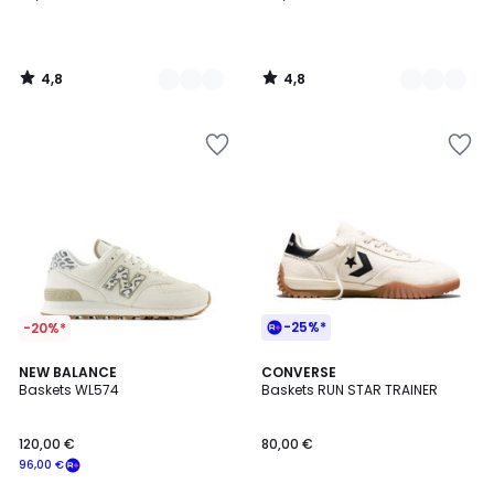
4,8
4,8
/
/
5
5
-25%*
-20%*
4,4
4,3
2
NEW BALANCE
2
CONVERSE
/ 5
/ 5
Baskets WL574
Baskets RUN STAR TRAINER
Couleurs
Couleurs
120,00 €
80,00 €
96,00 €