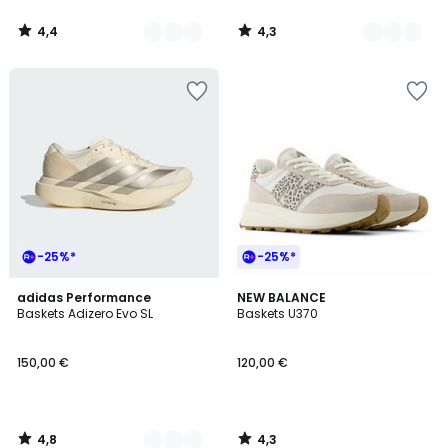
4,4
4,3
/
/
5
5
-25%*
-25%*
4,8
4,3
10
adidas Performance
NEW BALANCE
/ 5
/ 5
Baskets Adizero Evo SL
Baskets U370
Couleurs
150,00 €
120,00 €
4,8
4,3
/
/