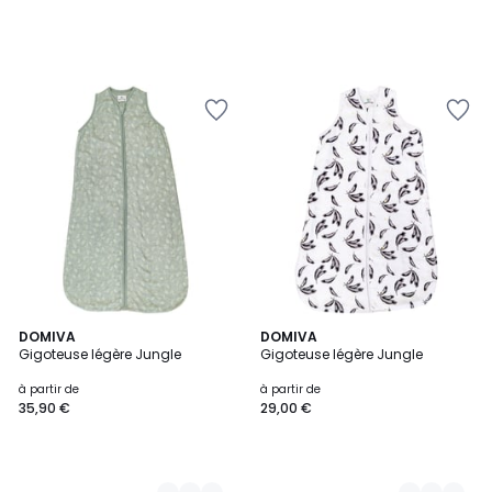
2
DOMIVA
4
DOMIVA
Gigoteuse légère Jungle
Gigoteuse légère Jungle
Couleurs
Couleurs
à partir de
à partir de
35,90 €
29,00 €