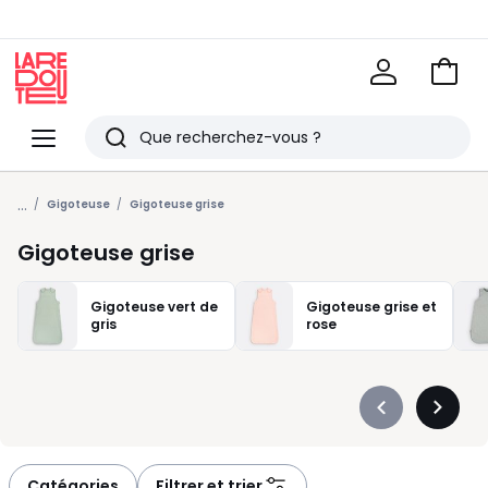
Voir
mon
La
panie
Redoute
Menu
Rechercher
Derniers
...
articles
Gigoteuse
Gigoteuse grise
vus
Gigoteuse grise
Gigoteuse vert de
Gigoteuse grise et
gris
rose
Précédent
Suivan
-
-
défiler
défiler
à
à
Catégories
Filtrer et trier