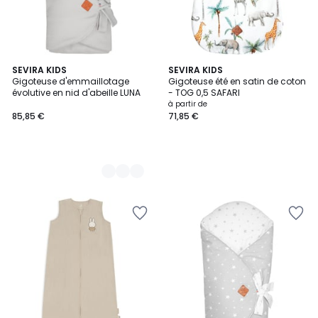
5
SEVIRA KIDS
SEVIRA KIDS
Gigoteuse d'emmaillotage
Gigoteuse été en satin de coton
Couleurs
évolutive en nid d'abeille LUNA
- TOG 0,5 SAFARI
à partir de
85,85 €
71,85 €