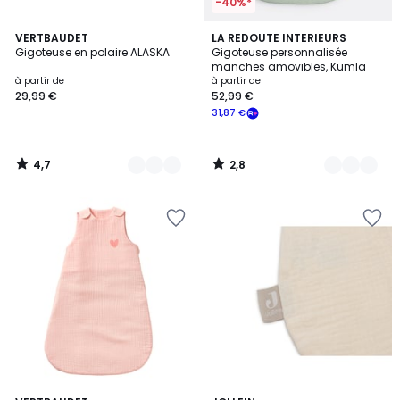
-40%*
4,7
2,8
3
VERTBAUDET
4
LA REDOUTE INTERIEURS
/ 5
/ 5
Gigoteuse en polaire ALASKA
Gigoteuse personnalisée
Couleurs
Couleurs
manches amovibles, Kumla
à partir de
à partir de
29,99 €
52,99 €
31,87 €
4,7
2,8
/
/
5
5