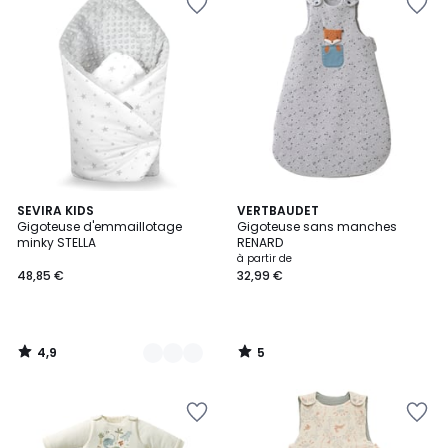
4,9
5
6
SEVIRA KIDS
VERTBAUDET
/ 5
/
Gigoteuse d'emmaillotage
Gigoteuse sans manches
Couleurs
5
minky STELLA
RENARD
à partir de
48,85 €
32,99 €
4,9
5
/
/
5
5