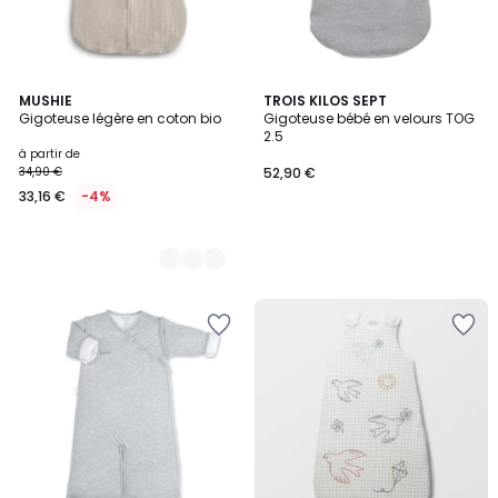
4
MUSHIE
TROIS KILOS SEPT
Gigoteuse légère en coton bio
Gigoteuse bébé en velours TOG
Couleurs
2.5
à partir de
34,90 €
52,90 €
33,16 €
-4%