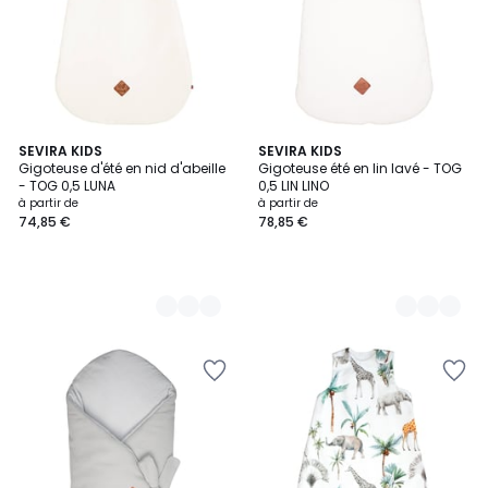
6
SEVIRA KIDS
3
SEVIRA KIDS
Gigoteuse d'été en nid d'abeille
Gigoteuse été en lin lavé - TOG
Couleurs
Couleurs
- TOG 0,5 LUNA
0,5 LIN LINO
à partir de
à partir de
74,85 €
78,85 €