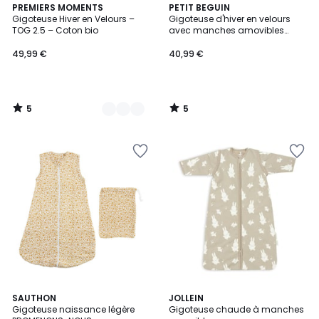
5
5
8
PREMIERS MOMENTS
PETIT BEGUIN
/
/
Gigoteuse Hiver en Velours –
Gigoteuse d'hiver en velours
Couleurs
5
5
TOG 2.5 – Coton bio
avec manches amovibles
Chatmallow
49,99 €
40,99 €
5
5
/
/
5
5
2
SAUTHON
14
JOLLEIN
Gigoteuse naissance légère
Gigoteuse chaude à manches
Couleurs
Couleurs