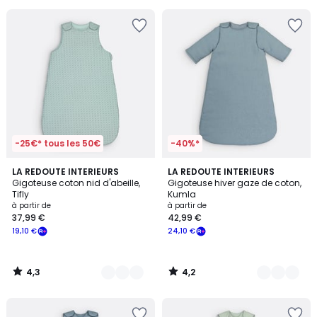
souscrivez
à
notre
programme
pour
payer
à
la
place
17,99
€.
-25€* tous les 50€
-40%*
4,3
4,2
2
LA REDOUTE INTERIEURS
5
LA REDOUTE INTERIEURS
/ 5
/ 5
Gigoteuse coton nid d'abeille,
Gigoteuse hiver gaze de coton,
Couleurs
Couleurs
Tifly
Kumla
à partir de
à partir de
37,99 €
42,99 €
19,10 €
24,10 €
4,3
4,2
/
/
5
5