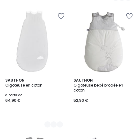
3
SAUTHON
SAUTHON
Gigoteuse en coton
Gigoteuse bébé brodée en
Couleurs
coton
à partir de
64,90 €
52,90 €