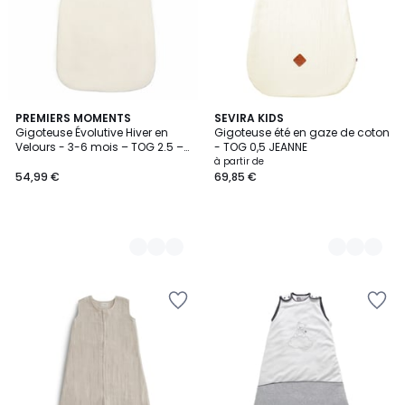
9
PREMIERS MOMENTS
10
SEVIRA KIDS
Gigoteuse Évolutive Hiver en
Gigoteuse été en gaze de coton
Couleurs
Couleurs
Velours - 3-6 mois – TOG 2.5 –
- TOG 0,5 JEANNE
Coton bio - Pivoine
à partir de
54,99 €
69,85 €