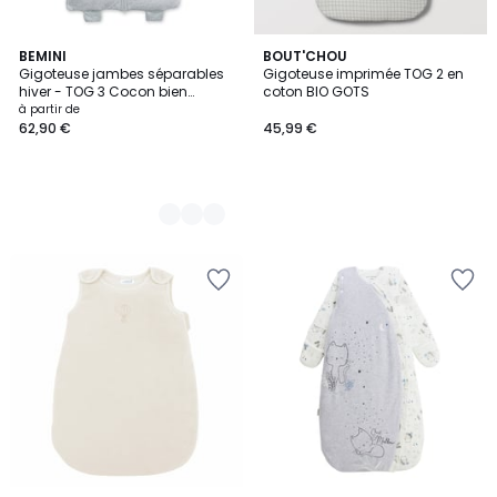
13
BEMINI
BOUT'CHOU
Gigoteuse jambes séparables
Gigoteuse imprimée TOG 2 en
Couleurs
hiver - TOG 3 Cocon bien
coton BIO GOTS
chaud
à partir de
62,90 €
45,99 €