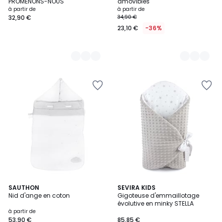
PROMENONS-NOUS
amovibles
à partir de
à partir de
32,90 €
34,90 €
23,10 €
-36%
5
3
SAUTHON
4
SEVIRA KIDS
/
Nid d'ange en coton
Gigoteuse d'emmaillotage
Couleurs
Couleurs
5
évolutive en minky STELLA
à partir de
53,90 €
85,85 €