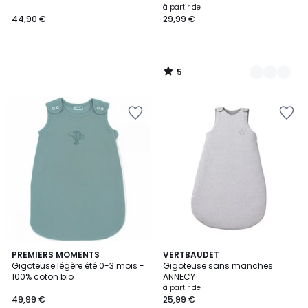
à partir de
44,90 €
29,99 €
5
/
5
5
8
PREMIERS MOMENTS
3
VERTBAUDET
/
Gigoteuse légère été 0-3 mois -
Gigoteuse sans manches
Couleurs
Couleurs
5
100% coton bio
ANNECY
à partir de
49,99 €
25,99 €