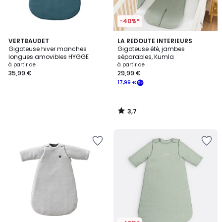
-40%*
3,7
VERTBAUDET
LA REDOUTE INTERIEURS
/ 5
Gigoteuse hiver manches
Gigoteuse été, jambes
longues amovibles HYGGE
séparables, Kumla
à partir de
à partir de
35,99 €
29,99 €
17,99 €
3,7
/
5