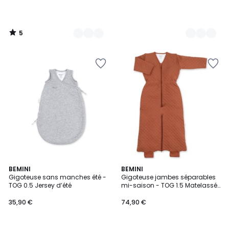
5
/
5
2
BEMINI
10
BEMINI
Gigoteuse sans manches été -
Gigoteuse jambes séparables
Couleurs
Couleurs
TOG 0.5 Jersey d’été
mi-saison - TOG 1.5 Matelassé
confort
35,90 €
74,90 €