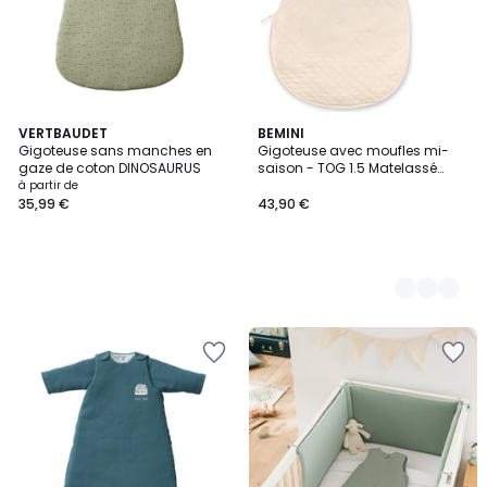
VERTBAUDET
5
BEMINI
Gigoteuse sans manches en
Gigoteuse avec moufles mi-
Couleurs
gaze de coton DINOSAURUS
saison - TOG 1.5 Matelassé
confort
à partir de
35,99 €
43,90 €