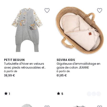
1
5
PETIT BEGUIN
10
SEVIRA KIDS
/
/
Turbulette d'hiver en velours
Gigoteuse d'emmaillotage en
Couleurs
5
5
avec pieds retroussables et
gaze de coton JEANNE
manches amovibles Petit Loup
à partir de
à partir de
38,99 €
61,85 €
1
5
/
/
5
5