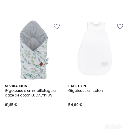
SEVIRA KIDS
2
SAUTHON
Gigoteuse d'emmaillotage en
Gigoteuse en coton
Couleurs
gaze de coton EUCALYPTUS
61,85 €
54,90 €