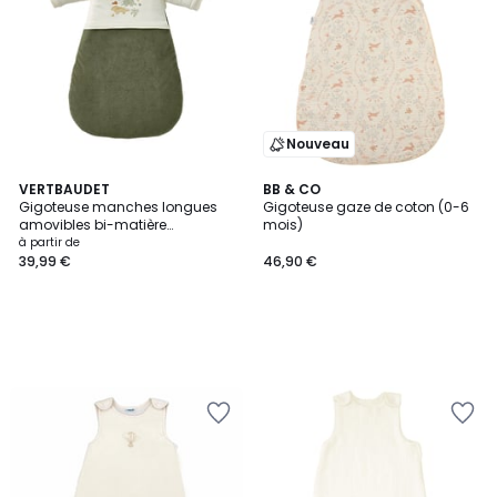
Nouveau
VERTBAUDET
BB & CO
Gigoteuse manches longues
Gigoteuse gaze de coton (0-6
amovibles bi-matière
mois)
MINISAURUS
à partir de
39,99 €
46,90 €