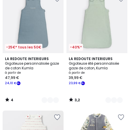
-25€* tous les 50€
-40%*
4
3,2
4
LA REDOUTE INTERIEURS
4
LA REDOUTE INTERIEURS
/
/ 5
Gigoteuse personnalisée gaze
Gigoteuse été personnalisée
Couleurs
Couleurs
5
de coton Kumla
gaze de coton, Kumla
à partir de
à partir de
47,99 €
39,99 €
24,10 €
23,99 €
4
3,2
/
/
5
5