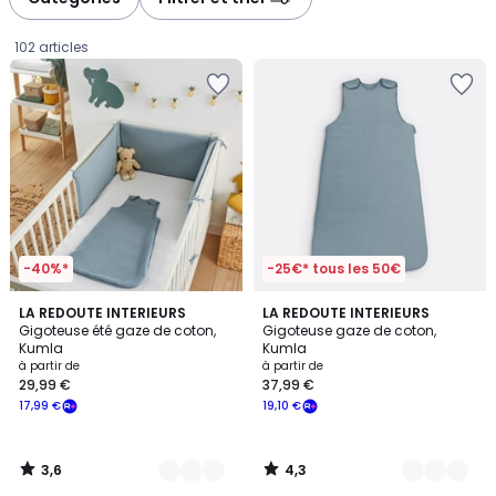
gauche
droite
102 articles
-40%*
-25€* tous les 50€
3,6
4,3
4
LA REDOUTE INTERIEURS
4
LA REDOUTE INTERIEURS
/ 5
/ 5
Gigoteuse été gaze de coton,
Gigoteuse gaze de coton,
Couleurs
Couleurs
Kumla
Kumla
Prix
à partir de
à partir de
29,99 €
37,99 €
à
17,99 €
19,10 €
partir
de
29,99
3,6
4,3
€
/
/
5
5