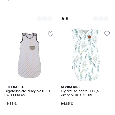
5
/
5
P TIT BASILE
SEVIRA KIDS
Gigoteuse été jersey bio LITTLE
Gigoteuse légère TOG 1,5
SWEET DREAMS
kimono EUCALYPTUS
49,99 €
94,85 €