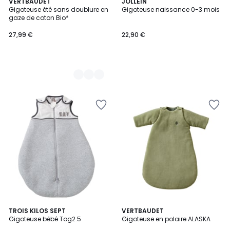
2
VERTBAUDET
JOLLEIN
Gigoteuse été sans doublure en
Gigoteuse naissance 0-3 mois
Couleurs
gaze de coton Bio*
27,99 €
22,90 €
5
TROIS KILOS SEPT
2
VERTBAUDET
/
Gigoteuse bébé Tog2.5
Gigoteuse en polaire ALASKA
Couleurs
5