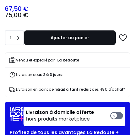
67,50 €
75,00
75,00 €
€
souscrivez
à
notre
Quantité
1
Ajouter au panier
programme
Ajoute
pour
à
payer
une
à
liste
Vendu et expédié par :
La Redoute
la
place
Livraison sous
2 à 3 jours
67,50
€.
Livraison en point de retrait à
tarif réduit
dès 49€ d'achat*
Livraison à domicile offerte
hors produits marketplace
Profitez de tous les avantages La Redoute +