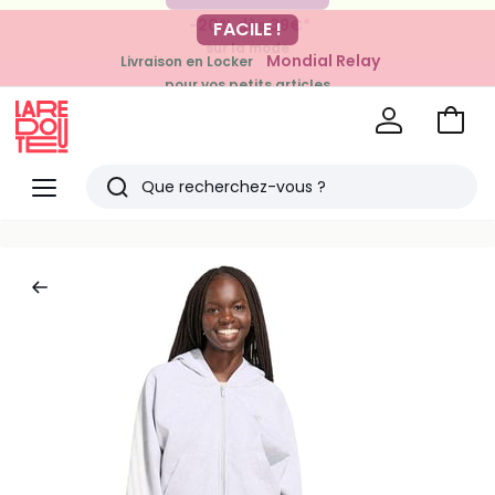
-20% dès 39€*
FACILE !
sur la mode
Mondial Relay
Livraison en Locker
pour vos petits articles
Voir
mon
La
panie
Redoute
Menu
Rechercher
Derniers
articles
vus