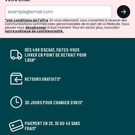
OK
*Voir conditions de l'offre
. En vous abonnant, vous consentez à recevoir des
communications commerciales personnalisées de la part de La Redoute. Vous
pouvez vous
désabonner
à tout moment. Pour en savoir plus, consultez
notre politique de confidentialité.
DÈS 49€ D’ACHAT, FAITES-VOUS
LIVRER EN POINT DE RETRAIT POUR
1,95€*
RETOURS GRATUITS*
30 JOURS POUR CHANGER D'AVIS*
PAIEMENT EN 2X, 3X OU 4X SANS
FRAIS*