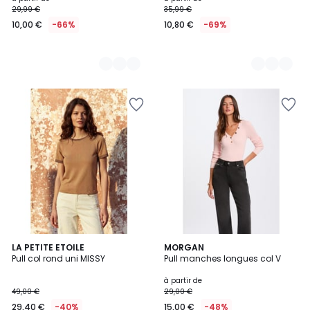
29,99 €
35,99 €
à
10,00 €
-66%
10,80 €
-69%
partir
de
10,00
€
au
lieu
de
29,99
€
66%
de
réduction
appliquée.
LA PETITE ETOILE
5
MORGAN
Pull col rond uni MISSY
Pull manches longues col V
Couleurs
à partir de
49,00 €
29,00 €
29,40 €
-40%
15,00 €
-48%