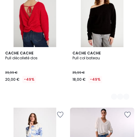
CACHE CACHE
2
CACHE CACHE
Pull décolleté dos
Pull col bateau
Couleurs
39,99 €
35,99 €
20,00 €
-49%
18,00 €
-49%