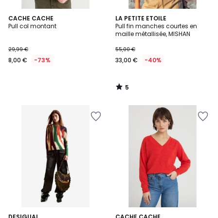
5
CACHE CACHE
LA PETITE ETOILE
/
Pull col montant
Pull fin manches courtes en
5
maille métallisée, MISHAN
29,99 €
55,00 €
8,00 €
-73%
33,00 €
-40%
5
/
5
DESIGUAL
2
CACHE CACHE