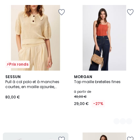
⚡Prix ronds
SESSUN
3
MORGAN
Pull à col polo et à manches
Top maille bretelles fines
Couleurs
courtes, en maille ajourée,
HORIZONTE
à partir de
80,00 €
40,00 €
29,00 €
-27%