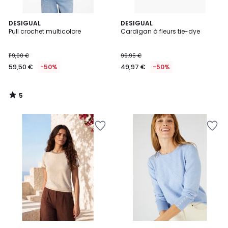
5
DESIGUAL
DESIGUAL
/
Pull crochet multicolore
Cardigan à fleurs tie-dye
5
119,00 €
99,95 €
59,50 €
-50%
49,97 €
-50%
5
/
5