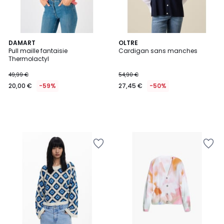
DAMART
OLTRE
Pull maille fantaisie
Cardigan sans manches
Thermolactyl
49,99 €
54,90 €
20,00 €
-59%
27,45 €
-50%