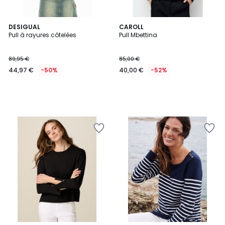
DESIGUAL
CAROLL
Pull à rayures côtelées
Pull Mbettina
89,95 €
85,00 €
44,97 €
-50%
40,00 €
-52%