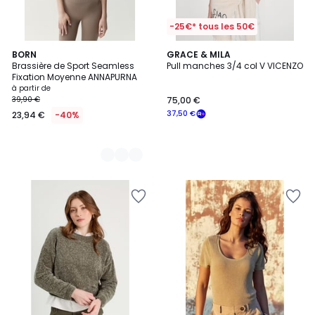
-25€* tous les 50€
2
BORN
GRACE & MILA
Brassière de Sport Seamless
Pull manches 3/4 col V VICENZO
Couleurs
Fixation Moyenne ANNAPURNA
à partir de
39,90 €
75,00 €
37,50 €
23,94 €
-40%