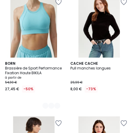
4
BORN
CACHE CACHE
Brassière de Sport Performance
Pull manches longues
Couleurs
Fixation Haute BIKILA
à partir de
54,90 €
29,99 €
27,45 €
-50%
8,00 €
-73%