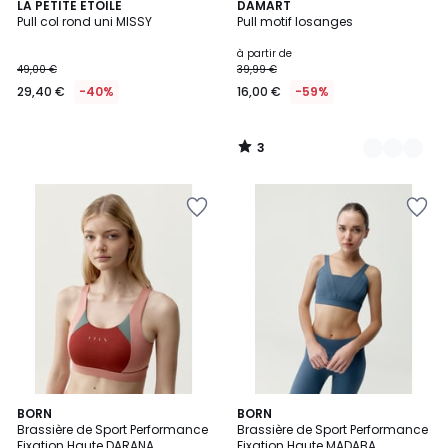
3
LA PETITE ETOILE
2
DAMART
/
Pull col rond uni MISSY
Pull motif losanges
Couleurs
5
à partir de
49,00 €
39,99 €
29,40 €
-40%
16,00 €
-59%
3
/
5
5
2
BORN
BORN
/
Brassière de Sport Performance
Brassière de Sport Performance
Couleurs
5
Fixation Haute DARANA
Fixation Haute MADABA