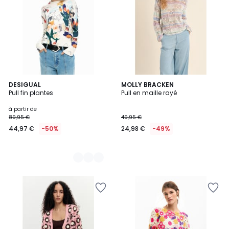
2
DESIGUAL
MOLLY BRACKEN
Pull fin plantes
Pull en maille rayé
Couleurs
à partir de
89,95 €
49,95 €
44,97 €
-50%
24,98 €
-49%