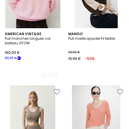
5
AMERICAN VINTAGE
MANGO
Pull manches longues col
Pull maille ajourée Fil textile
Couleurs
bateau VITOW
160,00 €
39,99 €
80,00 €
19,99 €
-50%