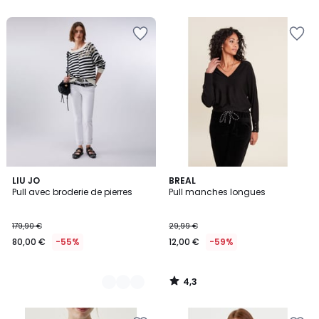
5
4,3
2
LIU JO
BREAL
/ 5
Pull avec broderie de pierres
Pull manches longues
Couleurs
179,90 €
29,99 €
80,00 €
-55%
12,00 €
-59%
4,3
/
5