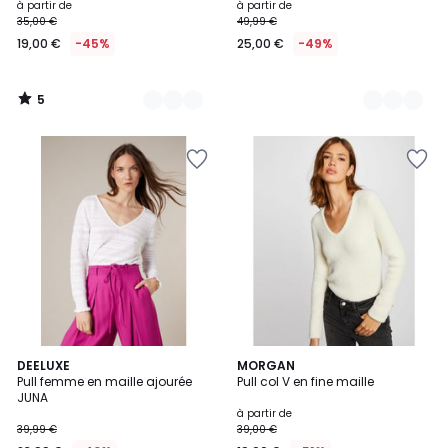
à partir de
à partir de
35,00 €
49,99 €
19,00 €
-45%
25,00 €
-49%
5
/
5
4,6
3
DEELUXE
2
MORGAN
/ 5
Pull femme en maille ajourée
Pull col V en fine maille
Couleurs
Couleurs
JUNA
à partir de
39,99 €
39,00 €