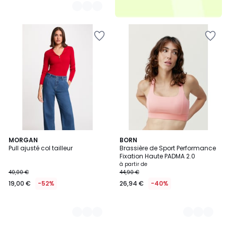
2
MORGAN
8
BORN
Pull ajusté col tailleur
Brassière de Sport Performance
Couleurs
Couleurs
Fixation Haute PADMA 2.0
à partir de
40,00 €
44,90 €
19,00 €
-52%
26,94 €
-40%