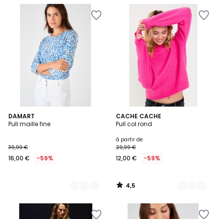
4,5
2
DAMART
6
CACHE CACHE
/ 5
Pull maille fine
Pull col rond
Couleurs
Couleurs
à partir de
39,99 €
29,99 €
16,00 €
-59%
12,00 €
-59%
4,5
/
5