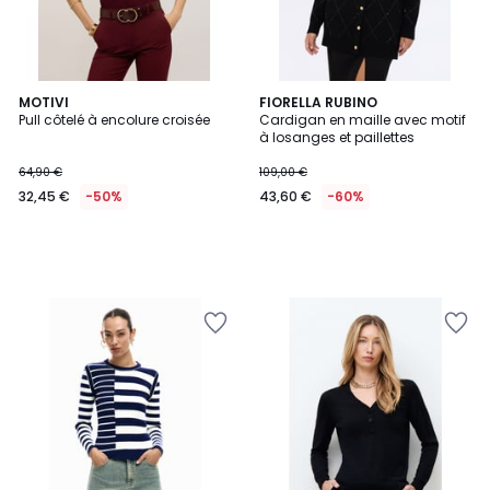
MOTIVI
FIORELLA RUBINO
Pull côtelé à encolure croisée
Cardigan en maille avec motif
à losanges et paillettes
64,90 €
109,00 €
32,45 €
-50%
43,60 €
-60%