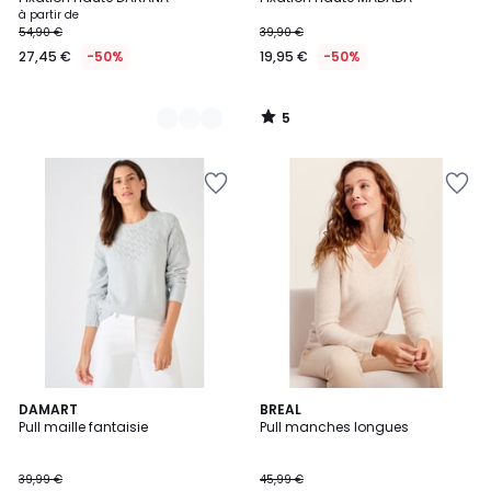
à partir de
54,90 €
39,90 €
27,45 €
-50%
19,95 €
-50%
5
/
5
5
DAMART
BREAL
/
Pull maille fantaisie
Pull manches longues
5
39,99 €
45,99 €