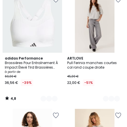
4,8
4
adidas Performance
4
ARTLOVE
/ 5
Brassières Pour Entraînement À
Pull Ferinia manches courtes
Couleurs
Couleurs
Impact Élevé Tlrd Brassières
col rond coupe droite
Pour Entraînement À Impact
à partir de
Élevé Tlrd
60,00 €
45,00 €
36,56 €
-39%
22,00 €
-51%
4,8
/
5