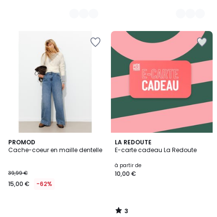
3
PROMOD
LA REDOUTE
/
Cache-coeur en maille dentelle
E-carte cadeau La Redoute
5
à partir de
39,99 €
10,00 €
15,00 €
-62%
3
/