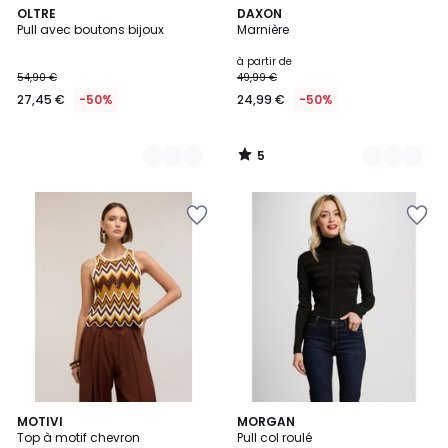
5
3
OLTRE
2
DAXON
/
Pull avec boutons bijoux
Marnière
Couleurs
Couleurs
5
à partir de
54,90 €
49,99 €
27,45 €
-50%
24,99 €
-50%
5
/
5
4,6
MOTIVI
MORGAN
/ 5
Top à motif chevron
Pull col roulé