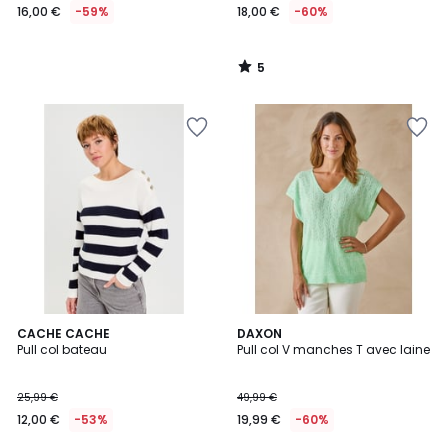
16,00 €
-59%
18,00 €
-60%
5
/
5
3
CACHE CACHE
3
DAXON
Pull col bateau
Pull col V manches T avec laine
Couleurs
Couleurs
25,99 €
49,99 €
12,00 €
-53%
19,99 €
-60%