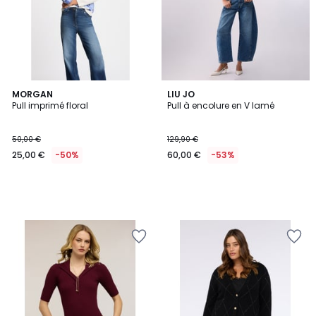
MORGAN
LIU JO
Pull imprimé floral
Pull à encolure en V lamé
50,00 €
129,90 €
25,00 €
-50%
60,00 €
-53%