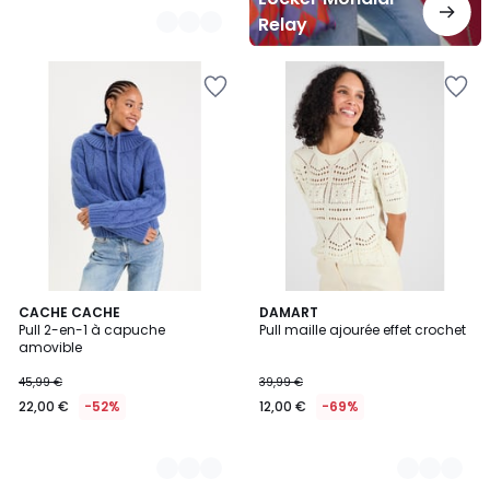
Relay
2
CACHE CACHE
3
DAMART
Pull 2-en-1 à capuche
Pull maille ajourée effet crochet
Couleurs
Couleurs
amovible
45,99 €
39,99 €
22,00 €
-52%
12,00 €
-69%