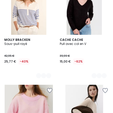
2
MOLLY BRACKEN
2
CACHE CACHE
Sous-pull rayé
Pull avec col en V
Couleurs
Couleurs
42,95 €
39,99 €
25,77 €
-40%
15,00 €
-62%