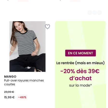
2
MANGO
Pull-over rayures manches
Couleurs
courtes
29,99 €
15,99 €
-46%