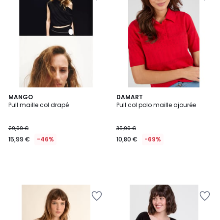
MANGO
DAMART
Pull maille col drapé
Pull col polo maille ajourée
29,99 €
35,99 €
15,99 €
-46%
10,80 €
-69%