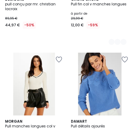
pull conçu par mr. christian
Pull fin col v manches longues
Couleurs
lacroix
à partir de
89,95 €
29,99 €
44,97 €
-50%
12,00 €
-59%
5
3
MORGAN
4
DAMART
/
Pull manches longues col v
Pull détails ajourés
Couleurs
Couleurs
5