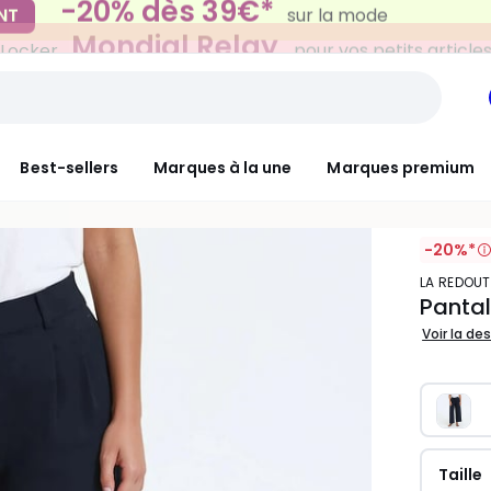
Mondial Relay
 Locker
pour vos petits article
Best-sellers
Marques à la une
Marques premium
-20%*
LA REDOU
Pantal
Voir la de
Taille