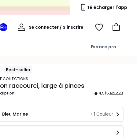
s
Télécharger l'app
Mon
Se connecter / S'inscrire
Mon
Voir
Voir
compte
espace
mes
mon
La
favoris
panier
Espace pro
Redoute
+
Best-seller
TE COLLECTIONS
on raccourci, large à pinces
scription
4,5
/5
421 avis
Bleu Marine
+
1
Couleur