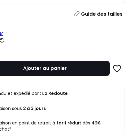
ité
Guide des tailles
 €
 €
z
mme
Ajouter au panier
Ajouter
à
une
liste
du et expédié par :
La Redoute
raison sous
2 à 3 jours
raison en point de retrait à
tarif réduit
dès 49€
chat*