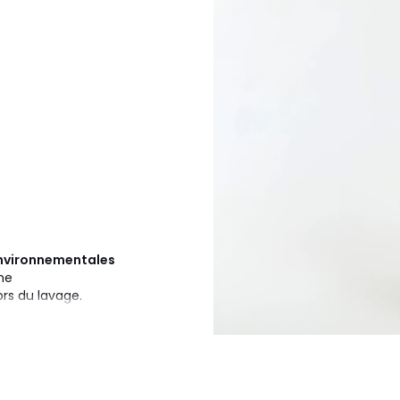
 environnementales
ine
ors du lavage.