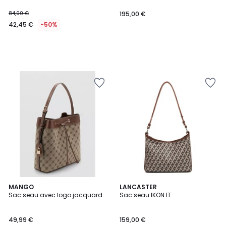
84,90 €
195,00 €
42,45 €
-50%
MANGO
4
LANCASTER
Sac seau avec logo jacquard
Sac seau IKON IT
Couleurs
49,99 €
159,00 €