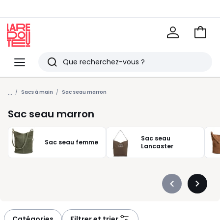
Voir
mon
La
panie
Redoute
Menu
Rechercher
Derniers
...
articles
Sacs à main
Sac seau marron
vus
Sac seau marron
Sac seau
Sac seau femme
Lancaster
Précédent
Suivan
-
-
défiler
défiler
à
à
Catégories
Filtrer et trier