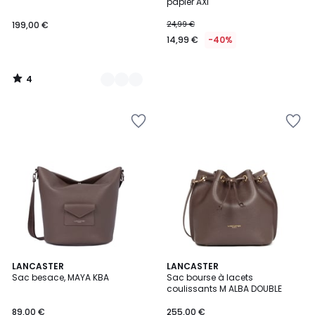
5
papier AXI
199,00 €
24,99 €
14,99 €
-40%
4
/
5
9
LANCASTER
7
LANCASTER
Sac besace, MAYA KBA
Sac bourse à lacets
Couleurs
Couleurs
coulissants M ALBA DOUBLE
89,00 €
255,00 €