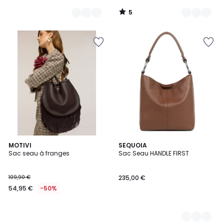
5
/
5
MOTIVI
3
SEQUOIA
Sac seau à franges
Sac Seau HANDLE FIRST
Couleurs
109,90 €
235,00 €
54,95 €
-50%