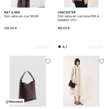
3,7
2
NAT & NIN
5
LANCASTER
/ 5
Sac seau en cuir, NOUR
Sac seau en cuir lisse PUR &
Couleurs
Couleurs
ELEMENT CITY
225,00 €
185,00 €
3,7
/
5
Nouveau