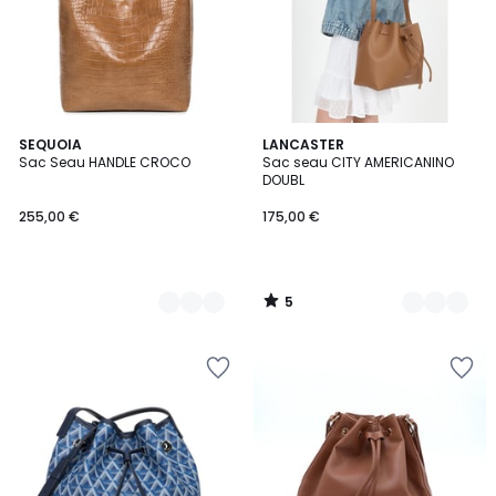
5
2
SEQUOIA
5
LANCASTER
/
Sac Seau HANDLE CROCO
Sac seau CITY AMERICANINO
Couleurs
Couleurs
5
DOUBL
255,00 €
175,00 €
5
/
5