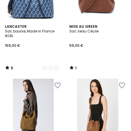
5
1
4
LANCASTER
MISE AU GREEN
/
/
Sac bourse, Made in France
Sac seau Cécile
Couleurs
5
5
IKON
159,00 €
59,00 €
5
1
/
/
5
5