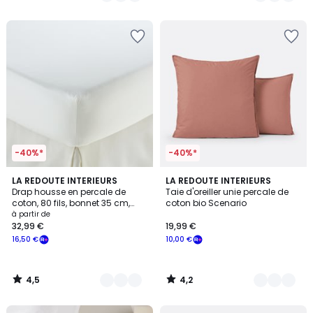
5
5
-40%*
-40%*
4,5
4,2
18
LA REDOUTE INTERIEURS
12
LA REDOUTE INTERIEURS
/ 5
/ 5
Drap housse en percale de
Taie d'oreiller unie percale de
Couleurs
Couleurs
coton, 80 fils, bonnet 35 cm,
coton bio Scenario
Scenario
à partir de
32,99 €
19,99 €
16,50 €
10,00 €
4,5
4,2
/
/
5
5