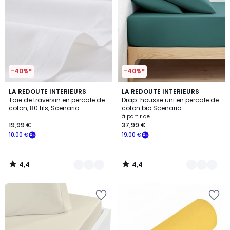
-40%*
-40%*
4,4
4,4
19
LA REDOUTE INTERIEURS
13
LA REDOUTE INTERIEURS
/ 5
/ 5
Taie de traversin en percale de
Drap-housse uni en percale de
Couleurs
Couleurs
coton, 80 fils, Scenario
coton bio Scenario
à partir de
19,99 €
37,99 €
10,00 €
19,00 €
4,4
4,4
/
/
5
5