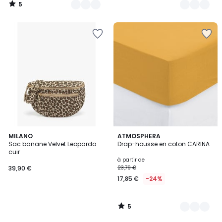
5
/
5
5
MILANO
12
ATMOSPHERA
/
Sac banane Velvet Leopardo
Drap-housse en coton CARINA
Couleurs
5
cuir
à partir de
39,90 €
23,79 €
17,85 €
-24%
5
/
5