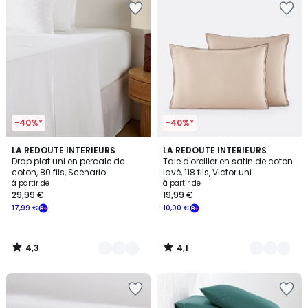
-40%*
-40%*
4,3
4,1
18
LA REDOUTE INTERIEURS
9
LA REDOUTE INTERIEURS
/ 5
/ 5
Drap plat uni en percale de
Taie d'oreiller en satin de coton
Couleurs
Couleurs
coton, 80 fils, Scenario
lavé, 118 fils, Victor uni
à partir de
à partir de
29,99 €
19,99 €
17,99 €
10,00 €
4,3
4,1
/
/
5
5