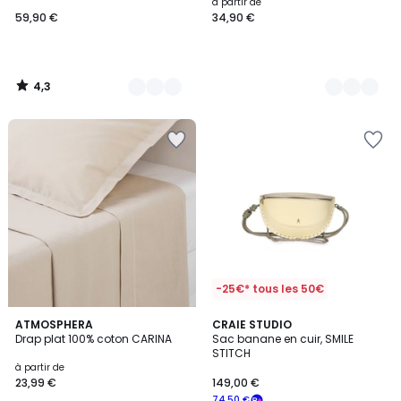
à partir de
59,90 €
34,90 €
4,3
/
5
-25€* tous les 50€
9
ATMOSPHERA
CRAIE STUDIO
Drap plat 100% coton CARINA
Sac banane en cuir, SMILE
Couleurs
STITCH
à partir de
23,99 €
149,00 €
74,50 €