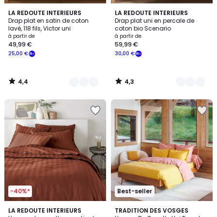
4,4
4,3
9
LA REDOUTE INTERIEURS
11
LA REDOUTE INTERIEURS
/ 5
/ 5
Drap plat en satin de coton
Drap plat uni en percale de
Couleurs
Couleurs
lavé, 118 fils, Victor uni
coton bio Scenario
à partir de
à partir de
49,99 €
59,99 €
25,00 €
30,00 €
4,4
4,3
/
/
5
5
-40%*
Best-seller
3,9
4
8
LA REDOUTE INTERIEURS
17
TRADITION DES VOSGES