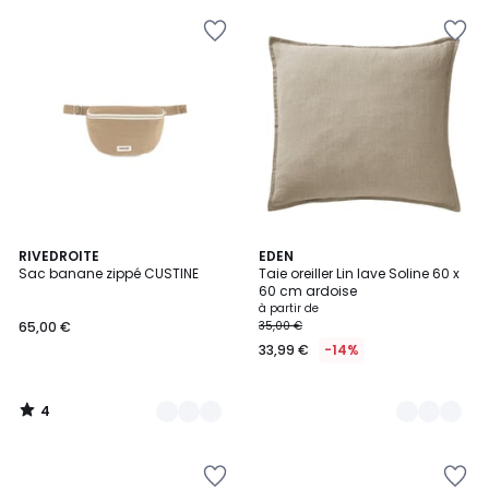
4
8
RIVEDROITE
9
EDEN
/
Sac banane zippé CUSTINE
Taie oreiller Lin lave Soline 60 x
Couleurs
Couleurs
5
60 cm ardoise
à partir de
65,00 €
35,00 €
33,99 €
-14%
4
/
5