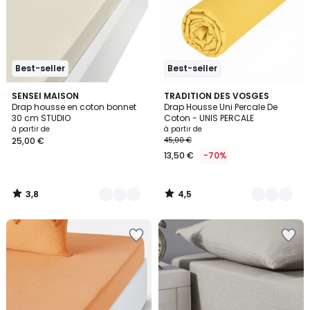
Best-seller
Best-seller
3,8
4,5
19
SENSEI MAISON
22
TRADITION DES VOSGES
/ 5
/ 5
Drap housse en coton bonnet
Drap Housse Uni Percale De
Couleurs
Couleurs
30 cm STUDIO
Coton - UNIS PERCALE
à partir de
à partir de
25,00 €
45,00 €
13,50 €
-70%
3,8
4,5
/
/
5
5