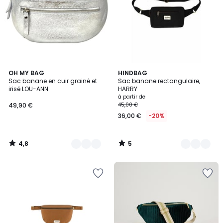
4,8
5
24
OH MY BAG
18
HINDBAG
/ 5
/
Sac banane en cuir grainé et
Sac banane rectangulaire,
Couleurs
Couleurs
5
irisé LOU-ANN
HARRY
à partir de
49,90 €
45,00 €
36,00 €
-20%
4,8
5
/
/
5
5