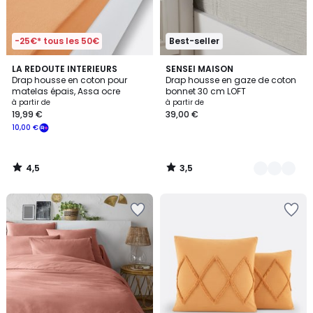
-25€* tous les 50€
Best-seller
4,5
3,5
LA REDOUTE INTERIEURS
16
SENSEI MAISON
/ 5
/ 5
Drap housse en coton pour
Drap housse en gaze de coton
Couleurs
matelas épais, Assa ocre
bonnet 30 cm LOFT
à partir de
à partir de
19,99 €
39,00 €
10,00 €
4,5
3,5
/
/
5
5