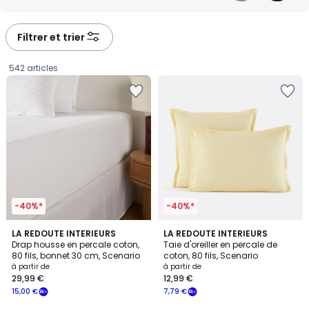
Un modèle zippé avec bandoulière réglable offre un porté
-
-
confortable et une organisation simple au quotidien. C’est l’allié
défiler
défiler
futé pour bouger avec style, sans vous encombrer.
à
à
Filtrer et trier
gauche
droite
542 articles
-40%*
-40%*
4,5
4,2
19
LA REDOUTE INTERIEURS
20
LA REDOUTE INTERIEURS
/ 5
/ 5
Drap housse en percale coton,
Taie d'oreiller en percale de
Couleurs
Couleurs
80 fils, bonnet 30 cm, Scenario
coton, 80 fils, Scenario
Prix
à partir de
à partir de
29,99 €
12,99 €
à
15,00 €
7,79 €
partir