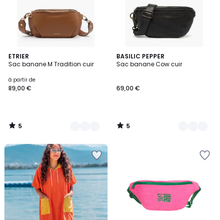
5
5
7
ETRIER
3
BASILIC PEPPER
/
/
Sac banane M Tradition cuir
Sac banane Cow cuir
Couleurs
Couleurs
5
5
à partir de
89,00 €
69,00 €
5
5
/
/
5
5