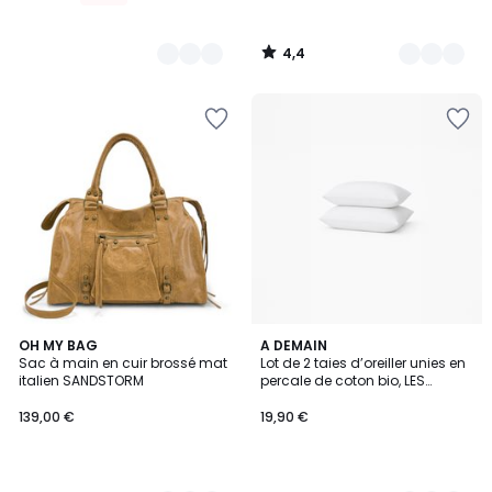
4,4
/
5
5
15
OH MY BAG
10
A DEMAIN
/
Sac à main en cuir brossé mat
Lot de 2 taies d’oreiller unies en
Couleurs
Couleurs
5
italien SANDSTORM
percale de coton bio, LES
ESSENTIELS
139,00 €
19,90 €