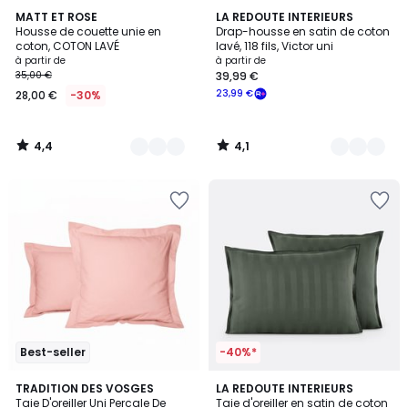
4,4
4,1
12
MATT ET ROSE
8
LA REDOUTE INTERIEURS
/ 5
/ 5
Housse de couette unie en
Drap-housse en satin de coton
Couleurs
Couleurs
coton, COTON LAVÉ
lavé, 118 fils, Victor uni
à partir de
à partir de
35,00 €
39,99 €
23,99 €
28,00 €
-30%
4,4
4,1
/
/
5
5
Best-seller
-40%*
3,9
4,2
14
TRADITION DES VOSGES
8
LA REDOUTE INTERIEURS
/ 5
/ 5
Taie D'oreiller Uni Percale De
Taie d'oreiller en satin de coton