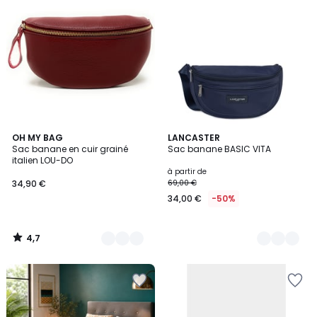
4,7
11
OH MY BAG
4
LANCASTER
/ 5
Sac banane en cuir grainé
Sac banane BASIC VITA
Couleurs
Couleurs
italien LOU-DO
à partir de
34,90 €
69,00 €
34,00 €
-50%
4,7
/
5