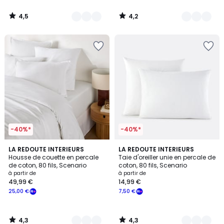
de
29,99
4,5
4,2
€
/
/
5
5
souscrivez
à
notre
programme
pour
payer
à
la
place
15,00
€.
-40%*
-40%*
4,3
4,3
19
LA REDOUTE INTERIEURS
19
LA REDOUTE INTERIEURS
/ 5
/ 5
Housse de couette en percale
Taie d'oreiller unie en percale de
Couleurs
Couleurs
de coton, 80 fils, Scenario
coton, 80 fils, Scenario
à partir de
à partir de
49,99 €
14,99 €
25,00 €
7,50 €
4,3
4,3
/
/