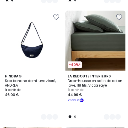
4
4
/
/
5
5
-40%*
4
16
HINDBAG
8
LA REDOUTE INTERIEURS
/
Sac banane demi lune zébré,
Drap-housse en satin de coton
Couleurs
Couleurs
5
ANDREA
lavé, 118 fils, Victor rayé
à partir de
à partir de
46,00 €
44,99 €
26,99 €
4
/
5