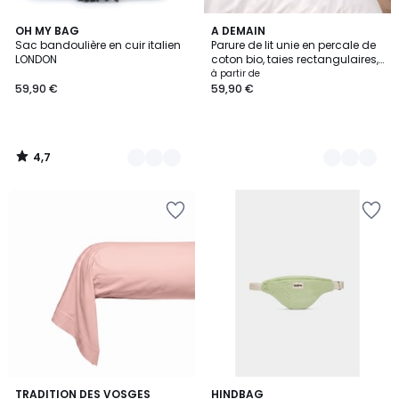
4,7
7
OH MY BAG
10
A DEMAIN
/ 5
Sac bandoulière en cuir italien
Parure de lit unie en percale de
Couleurs
Couleurs
LONDON
coton bio, taies rectangulaires,
LES ESSENTIELS
à partir de
59,90 €
59,90 €
4,7
/
5
5
12
TRADITION DES VOSGES
3
HINDBAG