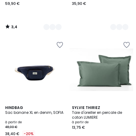
59,90 €
35,90 €
3,4
/
5
4,4
15
HINDBAG
17
SYLVIE THIRIEZ
/ 5
Sac banane XL en denim, SOFIA
Taie d'oreiller en percale de
Couleurs
Couleurs
coton LUMIERE
à partir de
à partir de
48,00 €
13,75 €
38,40 €
-20%