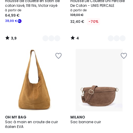
/ 5
/
Housse de couette en satin de
Housse De Couette Uni Percale
Couleurs
Couleurs
5
coton lavé, 118 fils, Victor rayé
De Coton - UNIS PERCALE
à partir de
à partir de
64,99 €
108,00 €
38,99 €
32,40 €
-70%
3,9
4
/
/
5
5
3,4
18
OH MY BAG
4
MILANO
/ 5
Sac à main en croute de cuir
Sac banane cuir
Couleurs
Couleurs
italien EVA