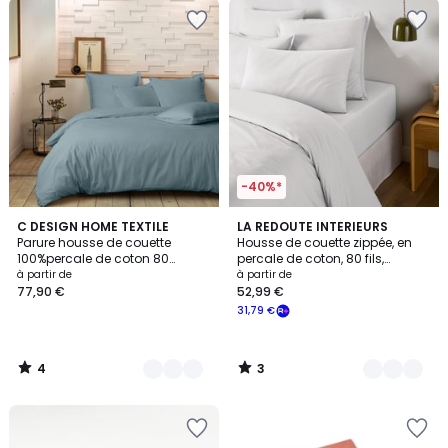
-40%*
4
3
11
C DESIGN HOME TEXTILE
10
LA REDOUTE INTERIEURS
/
/
Parure housse de couette
Housse de couette zippée, en
Couleurs
Couleurs
5
5
100%percale de coton 80
percale de coton, 80 fils,
fils/cm2-unie
Scénario
à partir de
à partir de
77,90 €
52,99 €
31,79 €
4
3
/
/
5
5