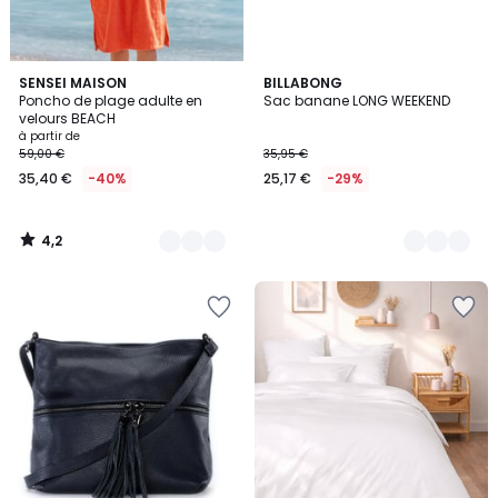
4,2
10
SENSEI MAISON
3
BILLABONG
/ 5
Poncho de plage adulte en
Sac banane LONG WEEKEND
Couleurs
Couleurs
velours BEACH
à partir de
59,00 €
35,95 €
35,40 €
-40%
25,17 €
-29%
4,2
/
5