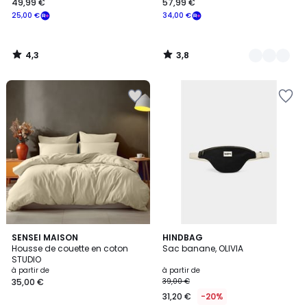
49,99 €
57,99 €
25,00 €
34,00 €
4,3
3,8
/
/
5
5
4
5
18
SENSEI MAISON
17
HINDBAG
/
/
Housse de couette en coton
Sac banane, OLIVIA
Couleurs
Couleurs
5
5
STUDIO
à partir de
à partir de
35,00 €
39,00 €
31,20 €
-20%