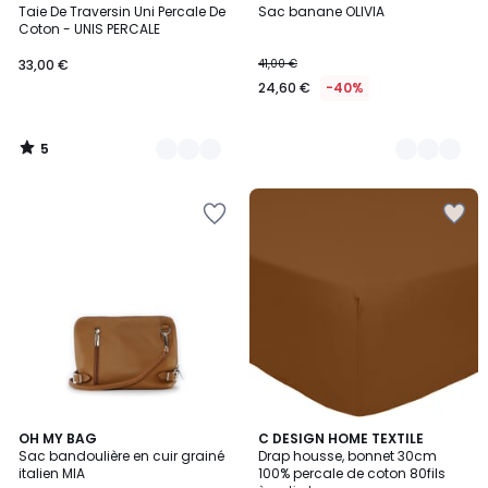
/
Taie De Traversin Uni Percale De
Sac banane OLIVIA
Couleurs
Couleurs
5
Coton - UNIS PERCALE
33,00 €
41,00 €
24,60 €
-40%
5
/
5
4,3
11
OH MY BAG
6
C DESIGN HOME TEXTILE
/ 5
Sac bandoulière en cuir grainé
Drap housse, bonnet 30cm
Couleurs
Couleurs
italien MIA
100% percale de coton 80fils