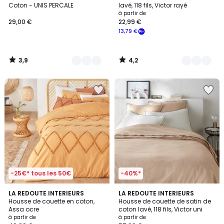
Couleurs
Couleurs
Coton - UNIS PERCALE
lavé, 118 fils, Victor rayé
à partir de
29,00 €
22,99 €
13,79 €
3,9
4,2
/
/
5
5
-25€* tous les 50€
-40%*
4,3
3,8
LA REDOUTE INTERIEURS
10
LA REDOUTE INTERIEURS
/ 5
/ 5
Housse de couette en coton,
Housse de couette de satin de
Couleurs
Assa ocre
coton lavé, 118 fils, Victor uni
à partir de
à partir de