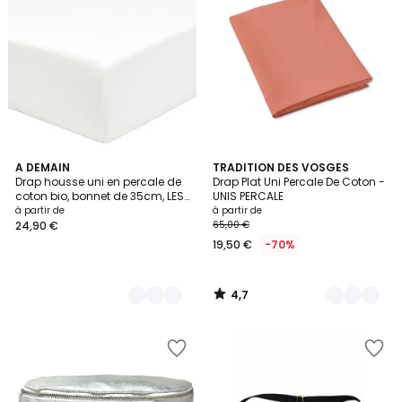
4,7
10
A DEMAIN
17
TRADITION DES VOSGES
/ 5
Drap housse uni en percale de
Drap Plat Uni Percale De Coton -
Couleurs
Couleurs
coton bio, bonnet de 35cm, LES
UNIS PERCALE
ESSENTIELS
à partir de
à partir de
24,90 €
65,00 €
19,50 €
-70%
4,7
/
5