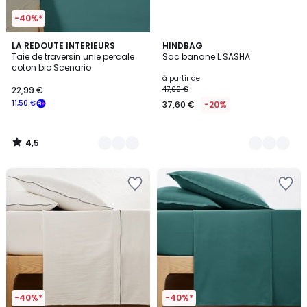
-40%*
4,5
9
LA REDOUTE INTERIEURS
14
HINDBAG
/ 5
Taie de traversin unie percale
Sac banane L SASHA
Couleurs
Couleurs
coton bio Scenario
à partir de
22,99 €
47,00 €
11,50 €
37,60 €
-20%
4,5
/
5
-40%*
-40%*