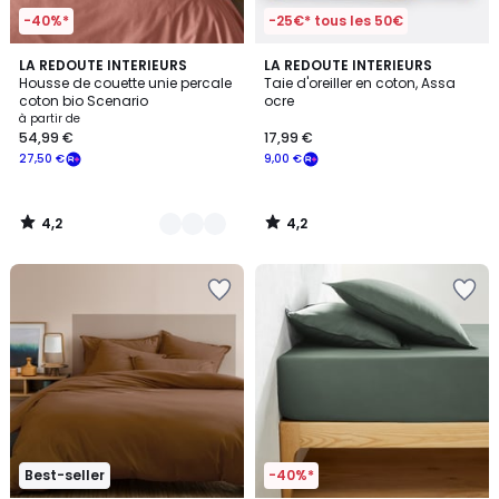
-40%*
-25€* tous les 50€
4,2
4,2
12
LA REDOUTE INTERIEURS
LA REDOUTE INTERIEURS
/ 5
/ 5
Housse de couette unie percale
Taie d'oreiller en coton, Assa
Couleurs
coton bio Scenario
ocre
à partir de
54,99 €
17,99 €
27,50 €
9,00 €
4,2
4,2
/
/
5
5
Best-seller
-40%*