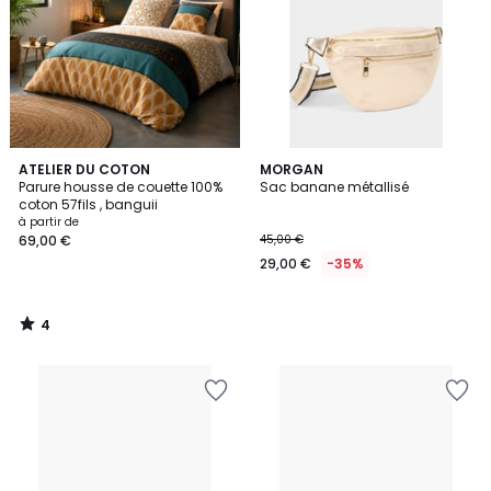
4
ATELIER DU COTON
MORGAN
/
Parure housse de couette 100%
Sac banane métallisé
5
coton 57fils , banguii
à partir de
69,00 €
45,00 €
29,00 €
-35%
4
/
5