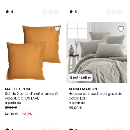
4
5
/
/
5
5
Best-seller
4
4
9
MATT ET ROSE
15
SENSEI MAISON
/
/
Set de 2 taies d'oreiller unies à
Housse de couette en gaze de
Couleurs
Couleurs
5
5
volant, COTON LAVÉ
coton LOFT
à partir de
à partir de
20,00 €
85,00 €
14,00 €
-30%