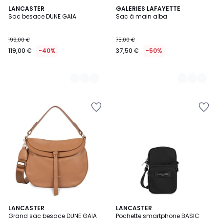
2
LANCASTER
2
GALERIES LAFAYETTE
Sac besace DUNE GAIA
Sac à main alba
Couleurs
Couleurs
199,00 €
75,00 €
119,00 €
-40%
37,50 €
-50%
5
2
LANCASTER
4
LANCASTER
/
Grand sac besace DUNE GAIA
Pochette smartphone BASIC
Couleurs
Couleurs