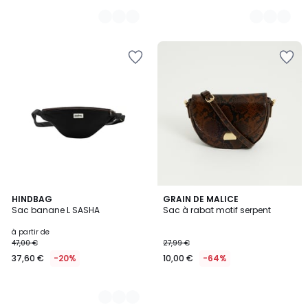
14
HINDBAG
GRAIN DE MALICE
Sac banane L SASHA
Sac à rabat motif serpent
Couleurs
à partir de
47,00 €
27,99 €
37,60 €
-20%
10,00 €
-64%