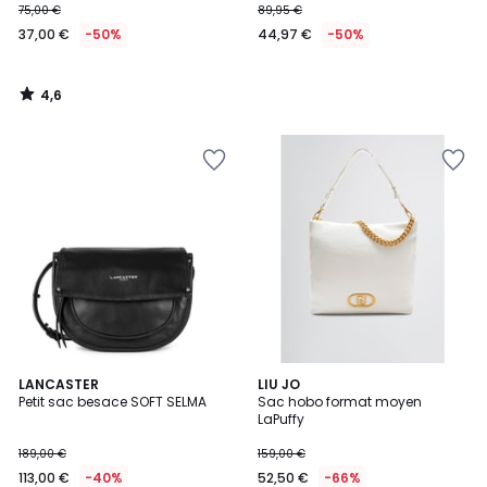
75,00 €
89,95 €
37,00 €
-50%
44,97 €
-50%
4,6
/
5
LANCASTER
3
LIU JO
Petit sac besace SOFT SELMA
Sac hobo format moyen
Couleurs
LaPuffy
189,00 €
159,00 €
113,00 €
-40%
52,50 €
-66%