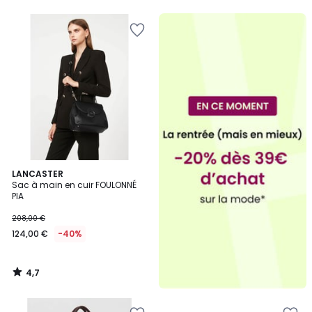
4,7
LANCASTER
/ 5
Sac à main en cuir FOULONNÉ
PIA
208,00 €
124,00 €
-40%
4,7
/
5