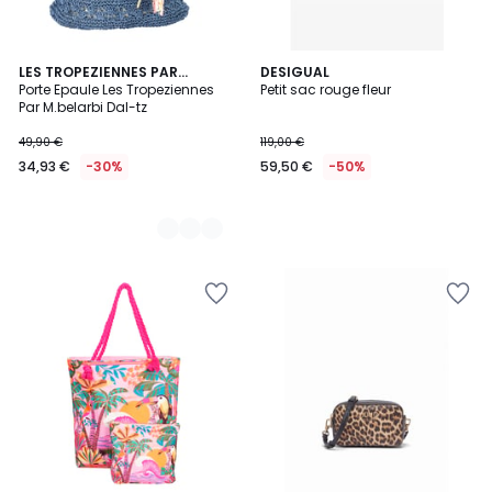
2
LES TROPEZIENNES PAR
DESIGUAL
M.BELARBI
Porte Epaule Les Tropeziennes
Petit sac rouge fleur
Couleurs
Par M.belarbi Dal-tz
49,90 €
119,00 €
34,93 €
-30%
59,50 €
-50%