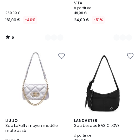
5
VITA
à partir de
269,00 €
49,00 €
161,00 €
-40%
24,00 €
-51%
5
/
5
5
LIU JO
5
LANCASTER
Sac LaPuffy moyen modèle
Sac besace BASIC LOVE
Couleurs
Couleurs
matelassé
à partir de