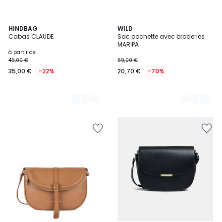
8
HINDBAG
2
WILD
Cabas CLAUDE
Sac pochette avec broderies
Couleurs
Couleurs
MARIPA
à partir de
45,00 €
69,00 €
35,00 €
-22%
20,70 €
-70%