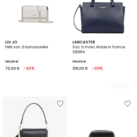
LIU JO
2
LANCASTER
Petit sac à bandoulière
Sac à main, Made in France
Couleurs
SIERRA
149,00 €
199,00 €
70,00 €
-53%
139,00 €
-30%