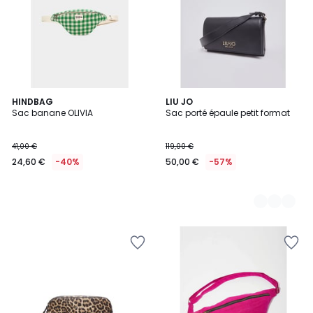
HINDBAG
2
LIU JO
Sac banane OLIVIA
Sac porté épaule petit format
Couleurs
41,00 €
119,00 €
24,60 €
-40%
50,00 €
-57%