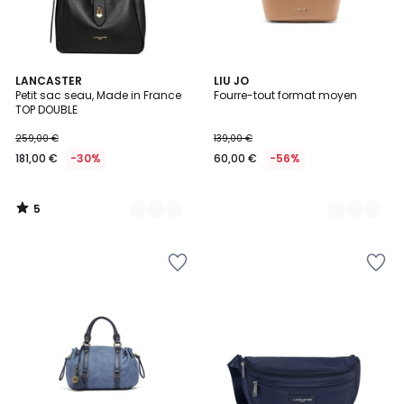
5
3
LANCASTER
2
LIU JO
/
Petit sac seau, Made in France
Fourre-tout format moyen
Couleurs
Couleurs
5
TOP DOUBLE
259,00 €
139,00 €
181,00 €
-30%
60,00 €
-56%
5
/
5