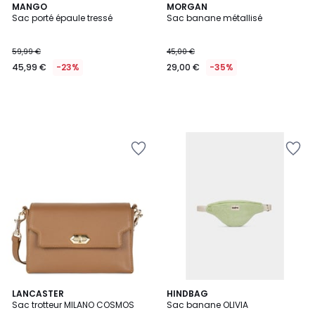
MANGO
MORGAN
Sac porté épaule tressé
Sac banane métallisé
59,99 €
45,00 €
45,99 €
-23%
29,00 €
-35%
5
8
LANCASTER
3
HINDBAG
/
Sac trotteur MILANO COSMOS
Sac banane OLIVIA
Couleurs
Couleurs