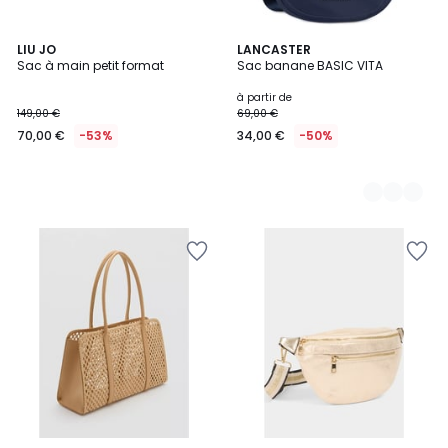
LIU JO
4
LANCASTER
Sac à main petit format
Sac banane BASIC VITA
Couleurs
à partir de
149,00 €
69,00 €
70,00 €
-53%
34,00 €
-50%