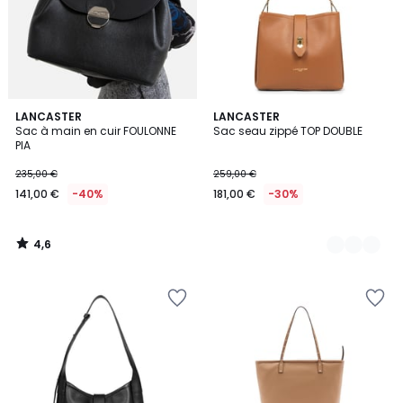
4,6
LANCASTER
3
LANCASTER
/ 5
Sac à main en cuir FOULONNE
Sac seau zippé TOP DOUBLE
Couleurs
PIA
235,00 €
259,00 €
141,00 €
-40%
181,00 €
-30%
4,6
/
5