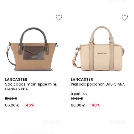
2
LANCASTER
3
LANCASTER
Sac cabas main zippé mini,
Petit sac polochon BASIC ANA
Couleurs
Couleurs
CANVAS KBA
à partir de
110,00 €
110,00 €
66,00 €
-40%
66,00 €
-40%