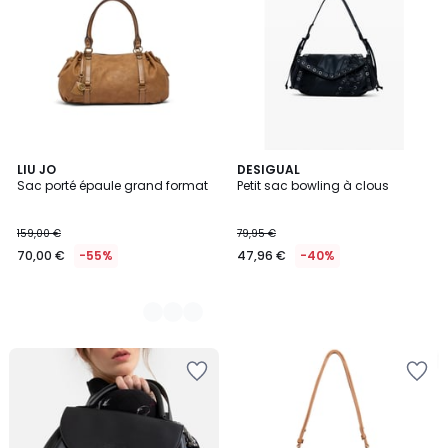
4
LIU JO
DESIGUAL
Sac porté épaule grand format
Petit sac bowling à clous
Couleurs
159,00 €
79,95 €
70,00 €
-55%
47,96 €
-40%