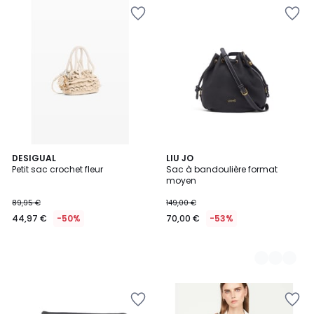
DESIGUAL
3
LIU JO
Petit sac crochet fleur
Sac à bandoulière format
Couleurs
moyen
89,95 €
149,00 €
44,97 €
-50%
70,00 €
-53%