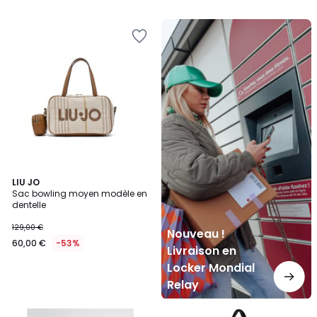
Nouveau
!
Livraison
en
Locker
Mondial
Relay
LIU JO
Sac bowling moyen modèle en
dentelle
129,00 €
Nouveau !
60,00 €
-53%
Livraison en
Locker Mondial
Relay