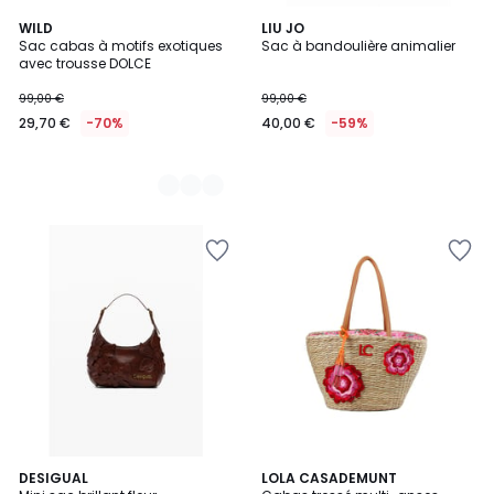
3
WILD
LIU JO
Sac cabas à motifs exotiques
Sac à bandoulière animalier
Couleurs
avec trousse DOLCE
99,00 €
99,00 €
29,70 €
-70%
40,00 €
-59%
DESIGUAL
LOLA CASADEMUNT