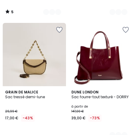
5
/
5
GRAIN DE MALICE
3
DUNE LONDON
Sac tressé demi-lune
Sac fourre-tout texturé - DORRY
Couleurs
à partir de
29,99 €
147,00 €
17,00 €
-43%
39,00 €
-73%