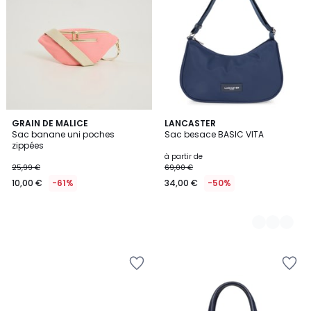
GRAIN DE MALICE
3
LANCASTER
Sac banane uni poches
Sac besace BASIC VITA
Couleurs
zippées
à partir de
25,99 €
69,00 €
10,00 €
-61%
34,00 €
-50%