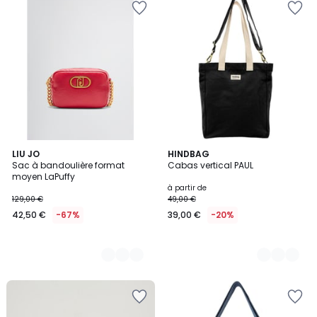
2
LIU JO
10
HINDBAG
Sac à bandoulière format
Cabas vertical PAUL
Couleurs
Couleurs
moyen LaPuffy
à partir de
129,00 €
49,00 €
42,50 €
-67%
39,00 €
-20%