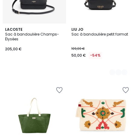
LACOSTE
2
LIU JO
Sac à bandoulière Champs-
Sac à bandoulière petit format
Couleurs
Élysées
205,00 €
109,00 €
50,00 €
-54%