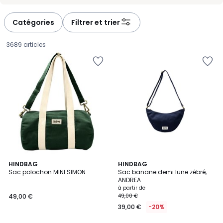
-
-
défiler
défiler
à
à
Catégories
Filtrer et trier
gauche
droite
3689 articles
5
HINDBAG
17
HINDBAG
Sac polochon MINI SIMON
Sac banane demi lune zébré,
Couleurs
Couleurs
ANDREA
49,00
à partir de
49,00 €
49,00 €
€.
39,00 €
-20%