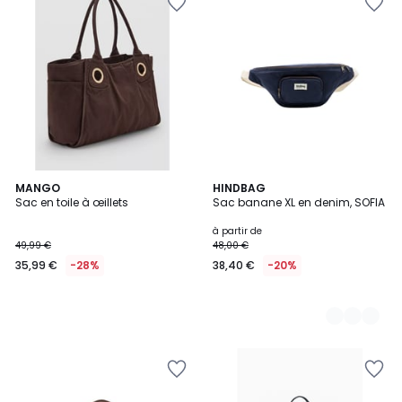
MANGO
15
HINDBAG
Sac en toile à œillets
Sac banane XL en denim, SOFIA
Couleurs
à partir de
49,99 €
48,00 €
35,99 €
-28%
38,40 €
-20%