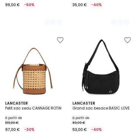
99,00 €
-50%
35,00 €
-40%
5
LANCASTER
4
LANCASTER
Petit sac seau CANNAGE ROTIN
Grand sac besace BASIC LOVE
Couleurs
Couleurs
à partir de
à partir de
139,00 €
89,00 €
97,00 €
-30%
53,00 €
-40%