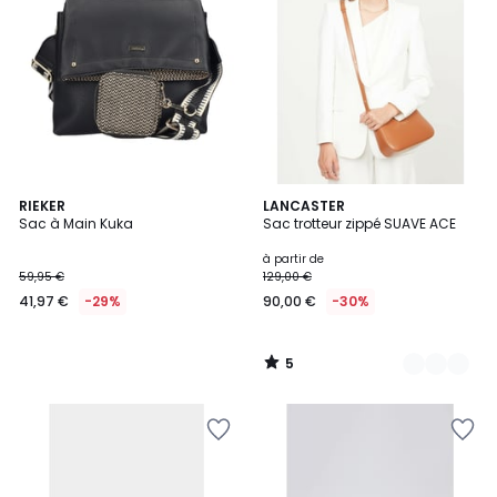
5
RIEKER
15
LANCASTER
/
Sac à Main Kuka
Sac trotteur zippé SUAVE ACE
Couleurs
5
à partir de
59,95 €
129,00 €
41,97 €
-29%
90,00 €
-30%
5
/
5