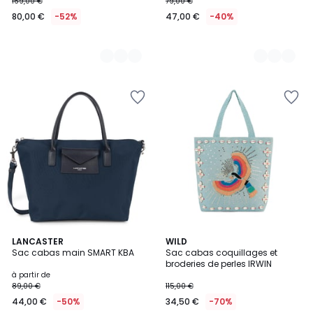
169,00 €
79,00 €
80,00 €
-52%
47,00 €
-40%
5
9
LANCASTER
3
WILD
/
Sac cabas main SMART KBA
Sac cabas coquillages et
Couleurs
Couleurs
5
broderies de perles IRWIN
à partir de
89,00 €
115,00 €
44,00 €
-50%
34,50 €
-70%