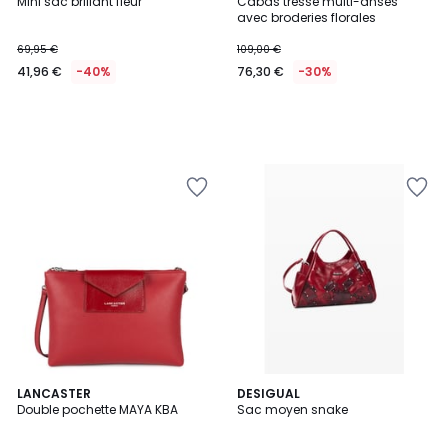
Mini sac brillant fleur
Cabas tressé multi-anses
avec broderies florales
69,95 €
109,00 €
41,96 €
-40%
76,30 €
-30%
4,6
LANCASTER
DESIGUAL
/ 5
Double pochette MAYA KBA
Sac moyen snake