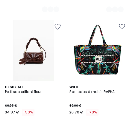
DESIGUAL
WILD
Petit sac brillant fleur
Sac cabs à motifs RAPHA
69,95 €
89,00 €
34,97 €
-50%
26,70 €
-70%