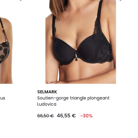
SELMARK
nus
Soutien-gorge triangle plongeant
Ludovica
46,55 €
66,50 €
-30%