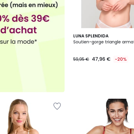
2
LUNA SPLENDIDA
Couleurs
Soutien-gorge triangle arma
47,96 €
59,95 €
-20%