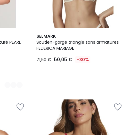
SELMARK
turé PEARL
Soutien-gorge triangle sans armatures
FEDERICA MARIAGE
50,05 €
71,50 €
-30%