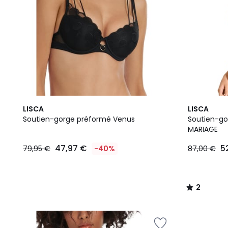
2
LISCA
LISCA
/
Soutien-gorge préformé Venus
Soutien-go
5
MARIAGE
47,97 €
5
79,95 €
-40%
87,00 €
2
/
5