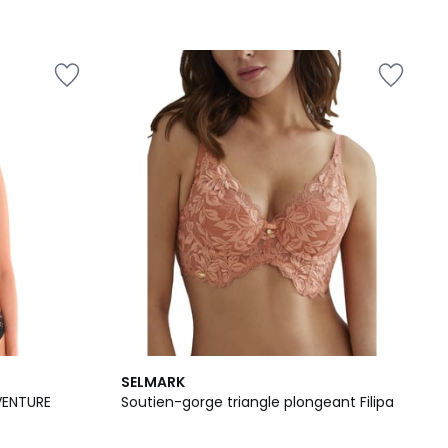
3
SELMARK
Couleurs
VENTURE
Soutien-gorge triangle plongeant Filipa