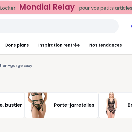
Mondial Relay
 Locker
pour vos petits article
Bons plans
Inspiration rentrée
Nos tendances
tien-gorge sexy
, bustier
Porte-jarretelles
B