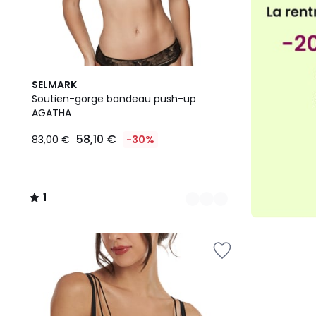
2
1
SELMARK
Couleurs
/
Soutien-gorge bandeau push-up
5
AGATHA
58,10 €
83,00 €
-30%
1
/
5