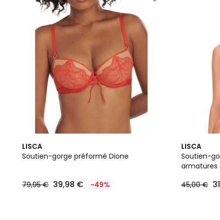
2
2
LISCA
LISCA
Couleurs
Couleurs
Soutien-gorge préformé Dione
Soutien-gor
armatures 
39,98 €
3
79,95 €
-49%
45,00 €