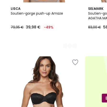
2
LISCA
SELMARK
Couleurs
Soutien-gorge push-up Amaze
Soutien-g
AGATHA MA
39,98
39,98 €
5
79,95 €
-49%
83,00 €
€
au
lieu
de
79,95
€
49%
de
réduction
appliquée.