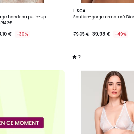
2
2
LISCA
Couleurs
/
orge bandeau push-up
Soutien-gorge armaturé Dio
5
RIAGE
8,10 €
39,98 €
-30%
79,95 €
-49%
2
/
5