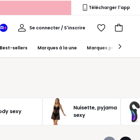
s
Télécharger l'app
Mon
Se connecter / S'inscrire
Mon
Voir
Voir
compte
espace
mes
mon
La
favoris
panier
Best-sellers
Marques à la une
Marques premium
Redoute
+
Nuisette, pyjama
ody sexy
sexy