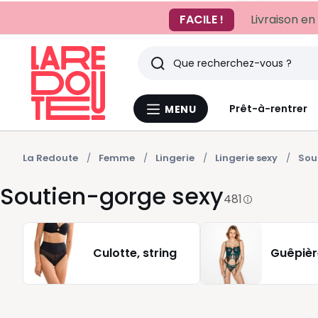
FACILE !
Livraison en
Rechercher
Derniers
Prêt-à-rentrer
MENU
Menu
articles
La
Redoute
vus
La Redoute
Femme
Lingerie
Lingerie sexy
Sou
Soutien-gorge sexy
481
Culotte, string
Guêpière