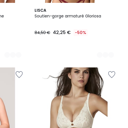
2
LISCA
Couleurs
ne
Soutien-gorge armaturé Gloriosa
42,25 €
84,50 €
-50%