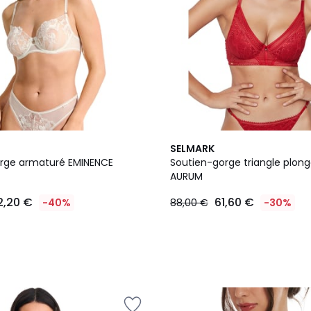
2
SELMARK
Couleurs
rge armaturé EMINENCE
Soutien-gorge triangle plon
AURUM
2,20 €
61,60 €
-40%
88,00 €
-30%