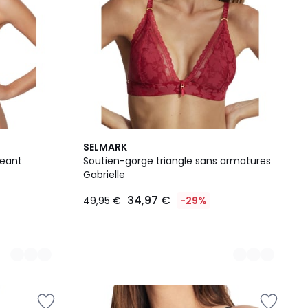
5
SELMARK
Couleurs
geant
Soutien-gorge triangle sans armatures
Gabrielle
34,97 €
49,95 €
-29%