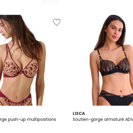
2
LISCA
Couleurs
rge push-up multipositions
Soutien-gorge armaturé AD