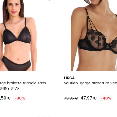
LISCA
ge bralette triangle sans
Soutien-gorge armaturé Ve
SHINY STAR
1,50 €
47,97 €
-30%
79,95 €
-40%