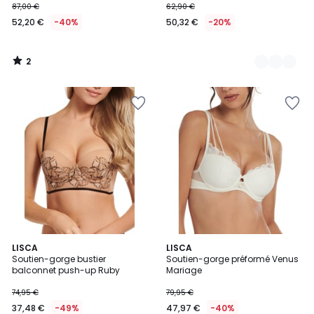
87,00 €
62,90 €
52,20 €
-40%
50,32 €
-20%
2
/
5
4
LISCA
LISCA
/
Soutien-gorge bustier
Soutien-gorge préformé Venus
5
balconnet push-up Ruby
Mariage
74,95 €
79,95 €
37,48 €
-49%
47,97 €
-40%