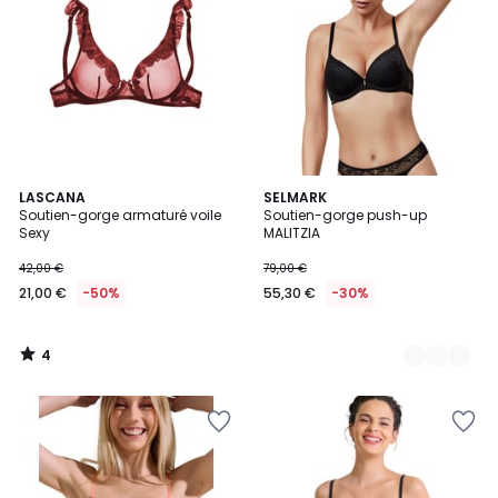
4
LASCANA
4
SELMARK
/
Soutien-gorge armaturé voile
Soutien-gorge push-up
Couleurs
5
Sexy
MALITZIA
42,00 €
79,00 €
21,00 €
-50%
55,30 €
-30%
4
/
5