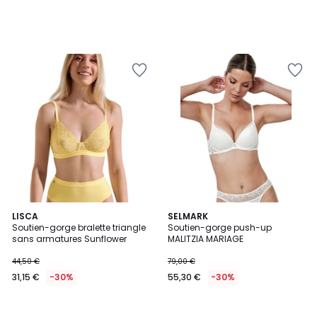
LISCA
SELMARK
Soutien-gorge bralette triangle
Soutien-gorge push-up
sans armatures Sunflower
MALITZIA MARIAGE
44,50 €
79,00 €
31,15 €
-30%
55,30 €
-30%