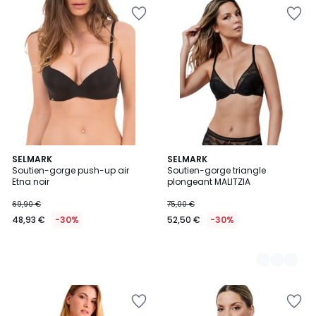
SELMARK
5
SELMARK
Soutien-gorge push-up air
Soutien-gorge triangle
Couleurs
Etna noir
plongeant MALITZIA
69,90 €
75,00 €
48,93 €
-30%
52,50 €
-30%