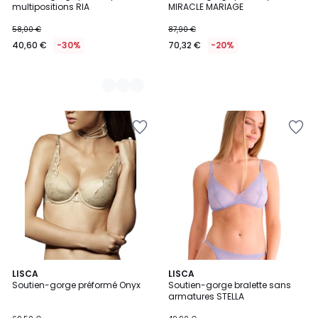
multipositions RIA
MIRACLE MARIAGE
58,00 €
87,90 €
40,60 €
-30%
70,32 €
-20%
5
2
LISCA
2
LISCA
/
Soutien-gorge préformé Onyx
Soutien-gorge bralette sans
Couleurs
Couleurs
5
armatures STELLA