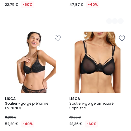
22,75 €
-50%
47,97 €
-40%
2
LISCA
LISCA
/
Soutien-gorge préformé
Soutien-gorge armaturé
5
EMINENCE
Sophistic
87,00 €
70,90 €
52,20 €
-40%
28,36 €
-60%