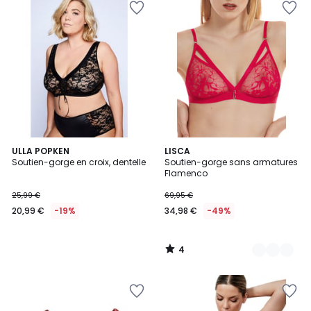
4
ULLA POPKEN
2
LISCA
/
Soutien-gorge en croix, dentelle
Soutien-gorge sans armatures
Couleurs
5
Flamenco
25,99 €
69,95 €
20,99 €
-19%
34,98 €
-49%
4
/
5