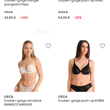
Soutien-gorge triangle
Soutien-gorge push-up PEARL
Couleurs
plongeant Filipa
71,50 €
67,50 €
42,90 €
-40%
54,00 €
-20%
2
LISCA
2
LISCA
/
Soutien-gorge armaturé
Soutien-gorge push-up ROBIN
Couleurs
5
EMINENCE MARIAGE