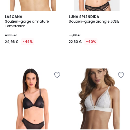
LASCANA
LUNA SPLENDIDA
Soutien-gorge armaturé
Soutien-gorge triangle JOLIE
Temptation
49,95 €
38,00 €
24,98 €
-49%
22,80 €
-40%