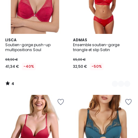
4
LISCA
2
ADMAS
/
Soutien-gorge push-up
Ensemble soutien-gorge
Couleurs
5
multipositions Soul
triangle et slip Satin
68,90 €
65,00 €
41,34 €
-40%
32,50 €
-50%
4
/
5