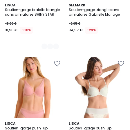
2
LISCA
SELMARK
Soutien-gorge bralette triangle
Soutien-gorge triangle sans
Couleurs
sans armatures SHINY STAR
armatures Gabrielle Mariage
45,00 €
49,95 €
31,50 €
-30%
34,97 €
-29%
2
LISCA
LISCA
Soutien-gorge push-up
Soutien-gorge push-up
Couleurs