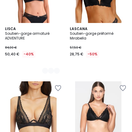
2
LISCA
LASCANA
Soutien-gorge armaturé
Soutien-gorge préformé
Couleurs
ADVENTURE
Mirabella
84,00 €
57,50 €
50,40 €
-40%
28,75 €
-50%