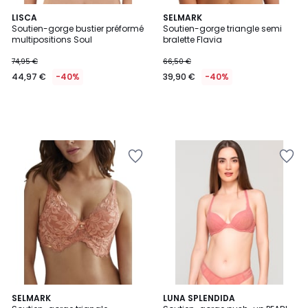
LISCA
SELMARK
Soutien-gorge bustier préformé
Soutien-gorge triangle semi
multipositions Soul
bralette Flavia
74,95 €
66,50 €
44,97 €
-40%
39,90 €
-40%
3
SELMARK
LUNA SPLENDIDA