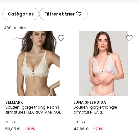
-
-
défiler
défiler
à
à
Catégories
Filtrer et trier
gauche
droite
480 articles
SELMARK
2
LUNA SPLENDIDA
Soutien-gorge triangle sans
Soutien-gorge triangle
Couleurs
armatures FEDERICA MARIAGE
armaturé PEARL
50,05
71,50 €
59,95 €
€
50,05 €
-30%
47,96 €
-20%
au
lieu