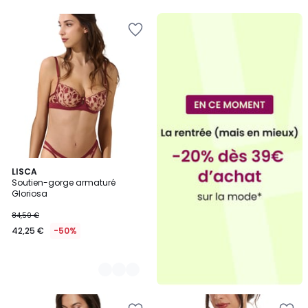
2
LISCA
Soutien-gorge armaturé
Couleurs
Gloriosa
84,50 €
42,25 €
-50%