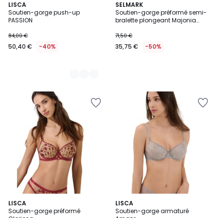
2
LISCA
SELMARK
Soutien-gorge push-up
Soutien-gorge préformé semi-
Couleurs
PASSION
bralette plongeant Majonia
mariage ivoire
84,00 €
71,50 €
50,40 €
-40%
35,75 €
-50%
2
LISCA
2
LISCA
Soutien-gorge préformé
Soutien-gorge armaturé
Couleurs
Couleurs