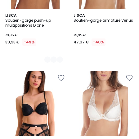
2
LISCA
LISCA
Soutien-gorge push-up
Soutien-gorge armaturé Venus
Couleurs
multipositions Dione
79,95 €
79,95 €
39,98 €
-49%
47,97 €
-40%