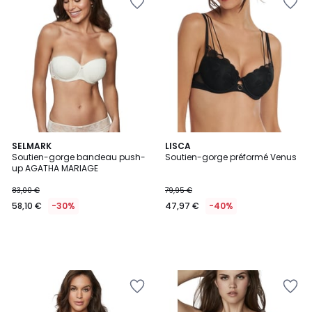
SELMARK
LISCA
Soutien-gorge bandeau push-
Soutien-gorge préformé Venus
up AGATHA MARIAGE
83,00 €
79,95 €
58,10 €
-30%
47,97 €
-40%