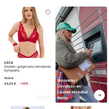
Nouveau
!
Livraison
en
Locker
Mondial
Relay
2
LISCA
Soutien-gorge sans armatures
Couleurs
Sympathy
73,90 €
Nouveau !
44,34 €
-40%
Livraison en
Locker Mondial
Relay