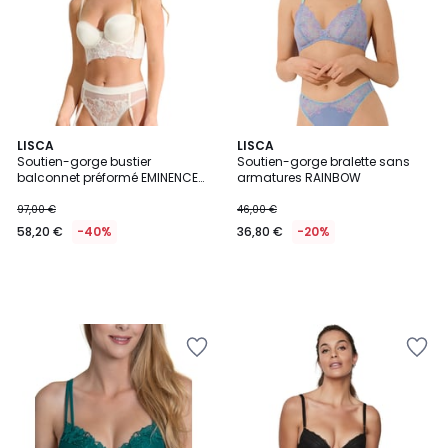
LISCA
LISCA
Soutien-gorge bustier
Soutien-gorge bralette sans
balconnet préformé EMINENCE
armatures RAINBOW
MARIAGE
97,00 €
46,00 €
58,20 €
-40%
36,80 €
-20%