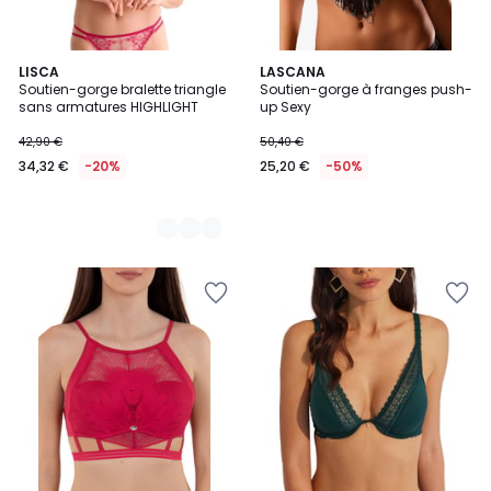
2
LISCA
LASCANA
Soutien-gorge bralette triangle
Soutien-gorge à franges push-
Couleurs
sans armatures HIGHLIGHT
up Sexy
42,90 €
50,40 €
34,32 €
-20%
25,20 €
-50%