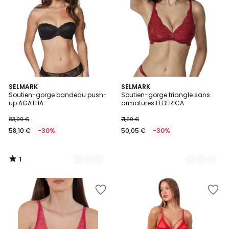
1
2
SELMARK
3
SELMARK
/
Soutien-gorge bandeau push-
Soutien-gorge triangle sans
Couleurs
Couleurs
5
up AGATHA
armatures FEDERICA
83,00 €
71,50 €
58,10 €
-30%
50,05 €
-30%
1
/
5