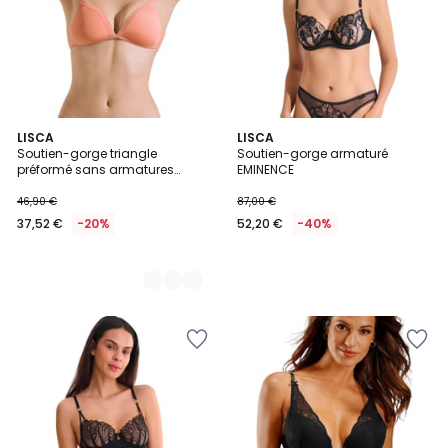
2
LISCA
LISCA
Soutien-gorge triangle
Soutien-gorge armaturé
Couleurs
préformé sans armatures
EMINENCE
Honey
46,90 €
87,00 €
37,52 €
-20%
52,20 €
-40%