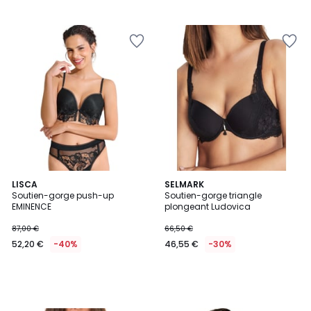
LISCA
SELMARK
Soutien-gorge push-up
Soutien-gorge triangle
EMINENCE
plongeant Ludovica
87,00 €
66,50 €
52,20 €
-40%
46,55 €
-30%