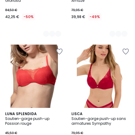
Gloriosa
Amaze
84,50 €
79,95 €
42,25 €
-50%
39,98 €
-49%
LUNA SPLENDIDA
2
LISCA
Soutien-gorge push-up
Soutien-gorge push-up sans
Couleurs
Passion rouge
armatures Sympathy
45,50 €
79,95 €