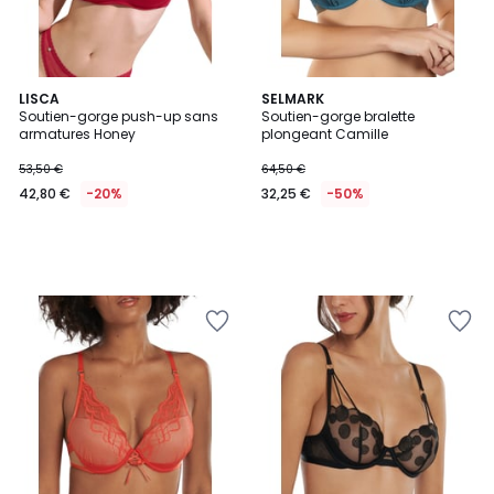
LISCA
SELMARK
Soutien-gorge push-up sans
Soutien-gorge bralette
armatures Honey
plongeant Camille
53,50 €
64,50 €
42,80 €
-20%
32,25 €
-50%