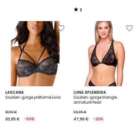
2
/
5
LASCANA
LUNA SPLENDIDA
Soutien-gorge préformé Livia
Soutien-gorge triangle
armaturé Pearl
61,90 €
59,95 €
30,95 €
-50%
47,96 €
-20%