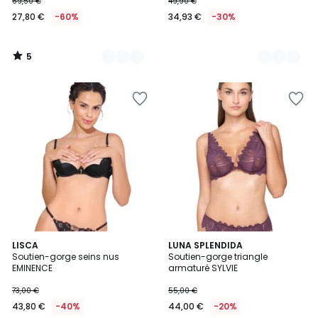
69,50 €
49,90 €
27,80 €
-60%
34,93 €
-30%
5
/
5
LISCA
LUNA SPLENDIDA
Soutien-gorge seins nus
Soutien-gorge triangle
EMINENCE
armaturé SYLVIE
73,00 €
55,00 €
43,80 €
-40%
44,00 €
-20%