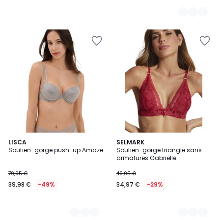
de
71,50
€
30%
de
réduction
appliquée.
2
LISCA
5
SELMARK
Soutien-gorge push-up Amaze
Soutien-gorge triangle sans
Couleurs
Couleurs
armatures Gabrielle
79,95 €
49,95 €
39,98 €
-49%
34,97 €
-29%