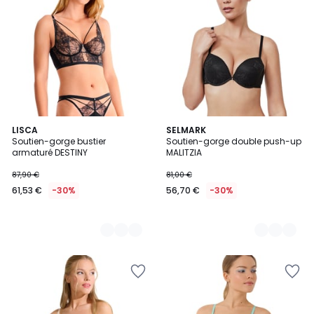
2
LISCA
2
SELMARK
Soutien-gorge bustier
Soutien-gorge double push-up
Couleurs
Couleurs
armaturé DESTINY
MALITZIA
87,90 €
81,00 €
61,53 €
-30%
56,70 €
-30%