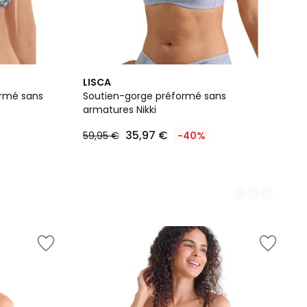
2
LISCA
Couleurs
ormé sans
Soutien-gorge préformé sans
armatures Nikki
35,97 €
59,95 €
-40%