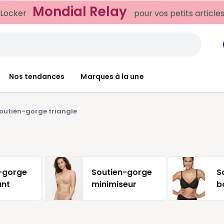
Mondial Relay
 Locker
pour vos petits article
Nos tendances
Marques à la une
outien-gorge triangle
-gorge
Soutien-gorge
S
ant
minimiseur
b