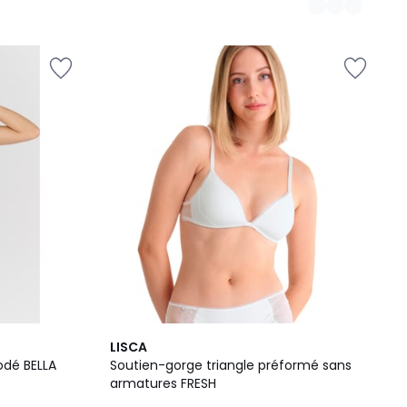
2
LISCA
Couleurs
odé BELLA
Soutien-gorge triangle préformé sans
armatures FRESH