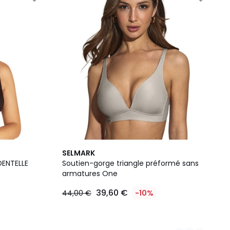
5
SELMARK
Couleurs
DENTELLE
Soutien-gorge triangle préformé sans
armatures One
39,60 €
44,00 €
-10%