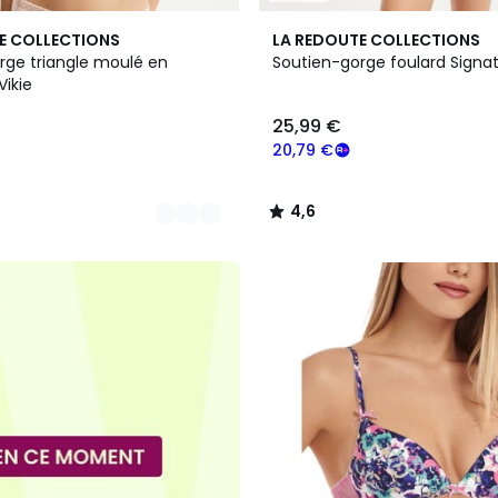
3
4,6
E COLLECTIONS
LA REDOUTE COLLECTIONS
Couleurs
/ 5
rge triangle moulé en
Soutien-gorge foulard Signat
Vikie
25,99 €
20,79 €
4,6
/
5