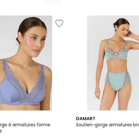
DAMART
rge à armatures forme
Soutien-gorge armatures br
e