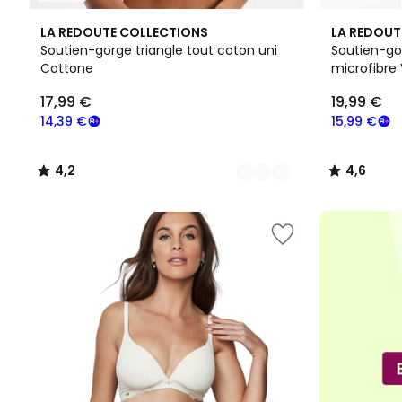
4
4,2
3
4,6
LA REDOUTE COLLECTIONS
LA REDOUT
Couleurs
/ 5
Couleurs
/ 5
Soutien-gorge triangle tout coton uni
Soutien-go
Cottone
microfibre 
17,99
17,99 €
19,99 €
€
souscrivez
14,39 €
15,99 €
à
notre
4,2
4,6
programme
/
/
pour
5
5
payer
à
la
place
14,39
€.