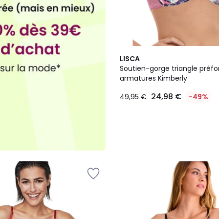
LISCA
Soutien-gorge triangle préf
armatures Kimberly
24,98 €
49,95 €
-49%