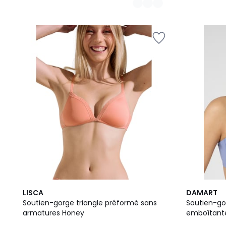
2
2
LISCA
DAMART
Couleurs
Couleurs
Soutien-gorge triangle préformé sans
Soutien-go
armatures Honey
emboîtant