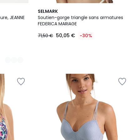
SELMARK
ure, JEANNE
Soutien-gorge triangle sans armatures
FEDERICA MARIAGE
50,05 €
71,50 €
-30%