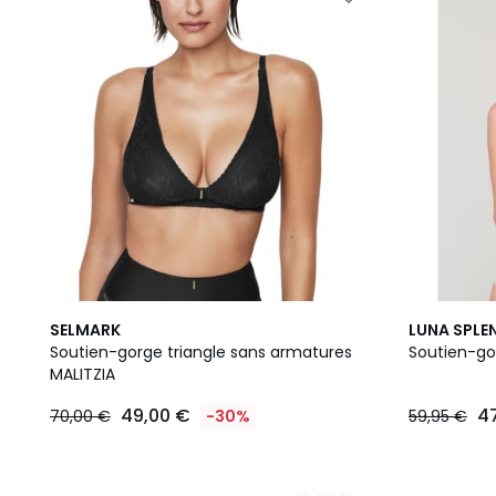
3
2
SELMARK
LUNA SPLE
Couleurs
Couleurs
Soutien-gorge triangle sans armatures
Soutien-go
MALITZIA
49,00 €
4
70,00 €
-30%
59,95 €