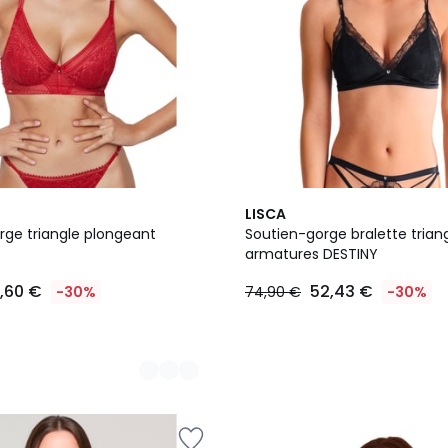
2
LISCA
Couleurs
rge triangle plongeant
Soutien-gorge bralette trian
armatures DESTINY
1,60 €
52,43 €
-30%
74,90 €
-30%