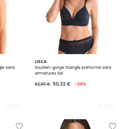
2
LISCA
Couleurs
gle sans
Soutien-gorge triangle préformé sans
armatures SIA
50,32 €
62,90 €
-20%