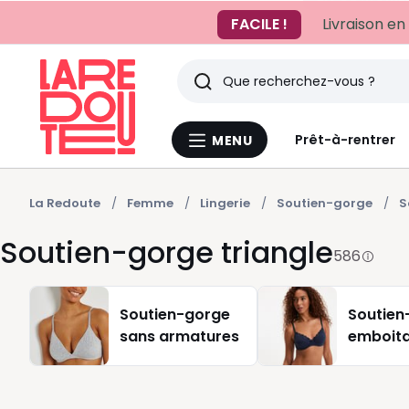
FACILE !
Livraison en
Rechercher
Derniers
Prêt-à-rentrer
MENU
Menu
articles
La
Redoute
vus
La Redoute
Femme
Lingerie
Soutien-gorge
S
Soutien-gorge triangle
586
Soutien-gorge
Soutien
sans armatures
emboit