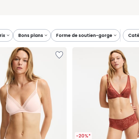
prix
bons plans
forme de soutien-gorge
cat
-20%*