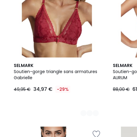
5
2
SELMARK
SELMARK
Couleurs
Couleurs
Soutien-gorge triangle sans armatures
Soutien-go
Gabrielle
AURUM
34,97 €
6
49,95 €
-29%
88,00 €