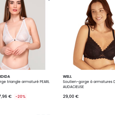
NDIDA
WELL
rge triangle armaturé PEARL
Soutien-gorge à armatures 
AUDACIEUSE
7,96 €
29,00 €
-20%