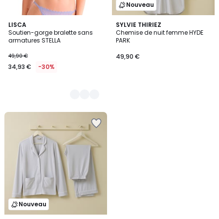
Nouveau
2
LISCA
SYLVIE THIRIEZ
Soutien-gorge bralette sans
Chemise de nuit femme HYDE
Couleurs
armatures STELLA
PARK
49,90 €
49,90 €
34,93 €
-30%
Nouveau