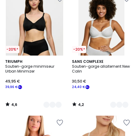
-20%*
-20%*
4,6
4,2
3
TRIUMPH
2
SANS COMPLEXE
/ 5
/ 5
Soutien-gorge minimiseur
Soutien-gorge allaitement New
Couleurs
Couleurs
Urban Minimizer
Calin
49,95 €
30,50 €
39,96 €
24,40 €
4,6
4,2
/
/
5
5