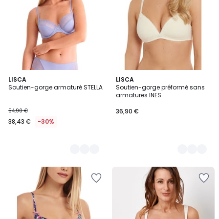
2
LISCA
2
LISCA
Soutien-gorge armaturé STELLA
Soutien-gorge préformé sans
Couleurs
Couleurs
armatures INES
54,90 €
36,90 €
38,43 €
-30%