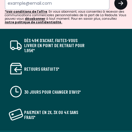
*Voir conditions de l'offre
. En vous abonnant, vous consentez à recevoir des
communications commerciales personnalisées de la part de La Redoute. Vous
pouvez vous
désabonner
à tout moment. Pour en savoir plus, consultez
notre politique de confidentialité.
DÈS 49€ D’ACHAT, FAITES-VOUS
LIVRER EN POINT DE RETRAIT POUR
1,95€*
RETOURS GRATUITS*
30 JOURS POUR CHANGER D'AVIS*
PAIEMENT EN 2X, 3X OU 4X SANS
FRAIS*