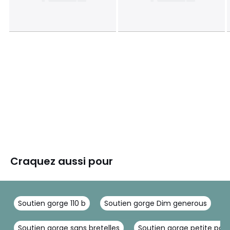
Craquez aussi pour
Soutien gorge 110 b
Soutien gorge Dim generous
S
Soutien gorge sans bretelles
Soutien gorge petite poit