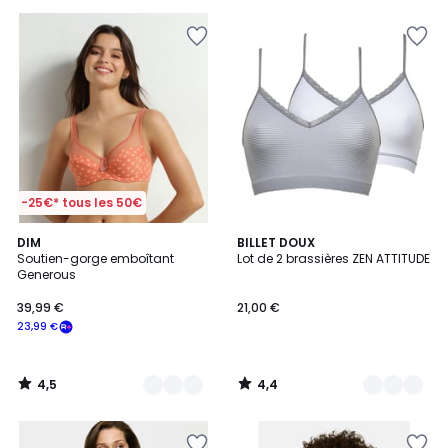
pour
payer
à
la
place
31,99
€.
-25€* tous les 50€
4,5
4,4
3
DIM
10
BILLET DOUX
/ 5
/ 5
Soutien-gorge emboîtant
Lot de 2 brassières ZEN ATTITUDE
Couleurs
Couleurs
Generous
39,99 €
21,00 €
23,99 €
4,5
4,4
/
/
5
5