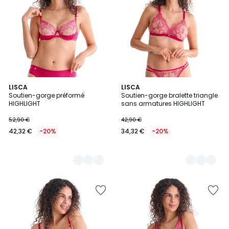
2
LISCA
2
LISCA
Soutien-gorge préformé
Soutien-gorge bralette triangle
Couleurs
Couleurs
HIGHLIGHT
sans armatures HIGHLIGHT
52,90 €
42,90 €
42,32 €
-20%
34,32 €
-20%