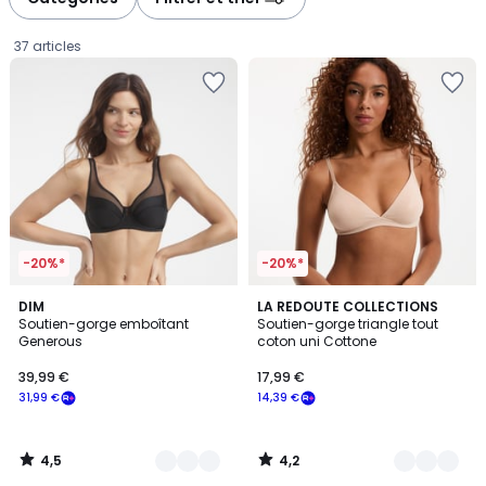
gauche
droite
37 articles
-20%*
-20%*
4,5
4,2
21
DIM
4
LA REDOUTE COLLECTIONS
/ 5
/ 5
Soutien-gorge emboîtant
Soutien-gorge triangle tout
Couleurs
Couleurs
Generous
coton uni Cottone
39,99
39,99 €
17,99 €
€
31,99 €
14,39 €
souscrivez
à
notre
4,5
4,2
programme
/
/
5
5