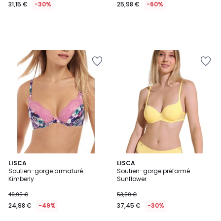
31,15 €
-30%
25,98 €
-60%
LISCA
LISCA
Soutien-gorge armaturé
Soutien-gorge préformé
Kimberly
Sunflower
49,95 €
53,50 €
24,98 €
-49%
37,45 €
-30%