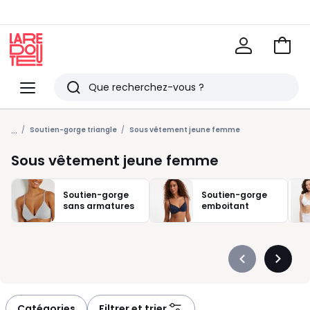
Voir
mon
La
panie
Redoute
Menu
Rechercher
Derniers
...
articles
Soutien-gorge triangle
Sous vêtement jeune femme
vus
Sous vêtement jeune femme
Soutien-gorge
Soutien-gorge
sans armatures
emboitant
Précédent
Suivan
-
-
défiler
défiler
à
à
Catégories
Filtrer et trier