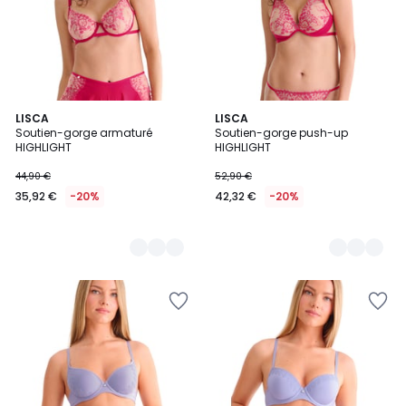
2
LISCA
2
LISCA
Soutien-gorge armaturé
Soutien-gorge push-up
Couleurs
Couleurs
HIGHLIGHT
HIGHLIGHT
44,90 €
52,90 €
35,92 €
-20%
42,32 €
-20%