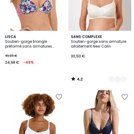
4,2
LISCA
3
SANS COMPLEXE
/ 5
Soutien-gorge triangle
Soutien-gorge sans armature
Couleurs
préformé sans armatures
allaitement New Calin
Kimberly
49,95 €
30,50 €
24,98 €
-49%
4,2
/
5