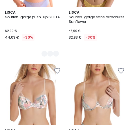
2
LISCA
LISCA
Soutien-gorge push-up STELLA
Soutien-gorge sans armatures
Couleurs
Sunflower
62,90 €
46,90 €
44,03 €
-30%
32,83 €
-30%