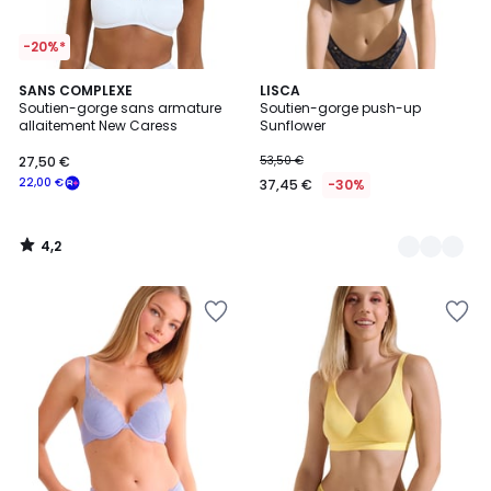
-20%*
4,2
SANS COMPLEXE
2
LISCA
/ 5
Soutien-gorge sans armature
Soutien-gorge push-up
Couleurs
allaitement New Caress
Sunflower
27,50 €
53,50 €
22,00 €
37,45 €
-30%
4,2
/
5