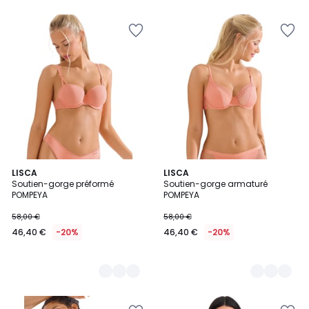
2
LISCA
2
LISCA
Soutien-gorge préformé
Soutien-gorge armaturé
Couleurs
Couleurs
POMPEYA
POMPEYA
58,00 €
58,00 €
46,40 €
-20%
46,40 €
-20%