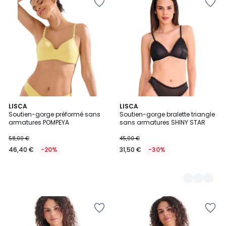
LISCA
2
LISCA
Soutien-gorge préformé sans
Soutien-gorge bralette triangle
Couleurs
armatures POMPEYA
sans armatures SHINY STAR
58,00 €
45,00 €
46,40 €
-20%
31,50 €
-30%