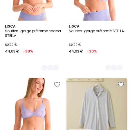
2
LISCA
2
LISCA
Soutien-gorge préformé spacer
Soutien-gorge préformé STELLA
Couleurs
Couleurs
STELLA
62,90 €
62,90 €
44,03 €
-30%
44,03 €
-30%