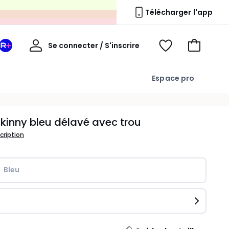
s
Télécharger l'app
Mon
Se connecter / S'inscrire
Mon
Voir
Voir
compte
espace
mes
mon
La
favoris
panier
Espace pro
Redoute
+
X
kinny bleu délavé avec trou
scription
Bleu