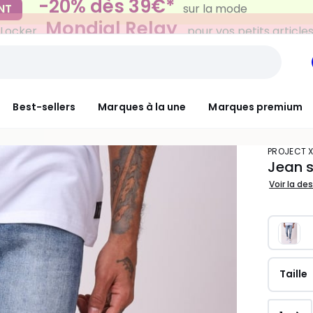
Mondial Relay
 Locker
pour vos petits article
Best-sellers
Marques à la une
Marques premium
PROJECT 
Jean s
Voir la de
Taille