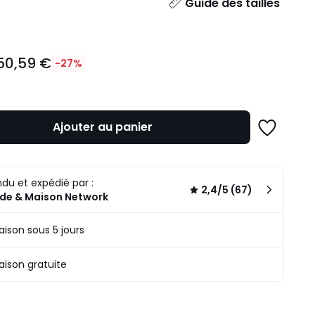
ité
Guide des tailles
50,59 €
-27%
Ajouter au panier
Ajouter
à
une
n
liste
du et expédié par :
.
2,4/5 (67)
de & Maison Network
raison sous 5 jours
raison gratuite