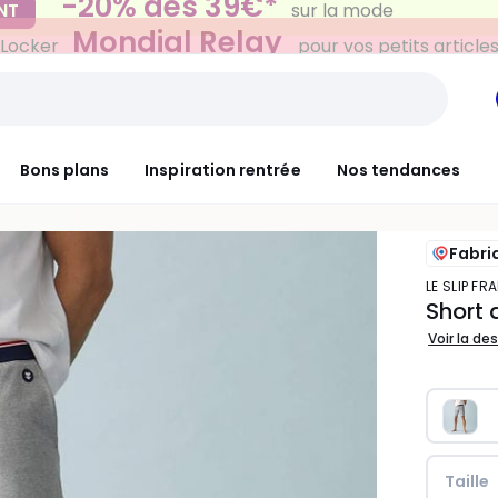
Mondial Relay
 Locker
pour vos petits article
Bons plans
Inspiration rentrée
Nos tendances
Fabri
LE SLIP F
Short
Voir la de
Taille