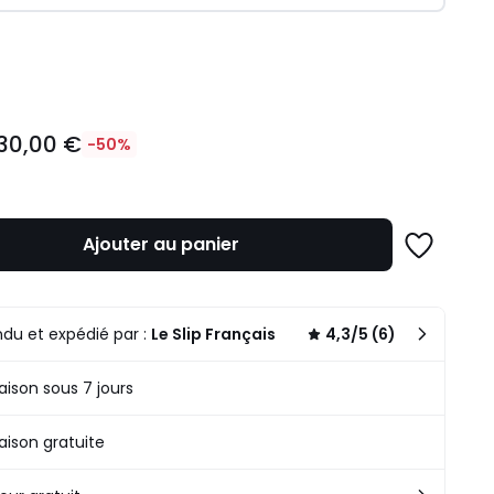
ité
30,00 €
-50%
Ajouter au panier
Ajouter
à
une
n
liste
du et expédié par :
Le Slip Français
4,3/5 (6)
.
raison sous 7 jours
raison gratuite