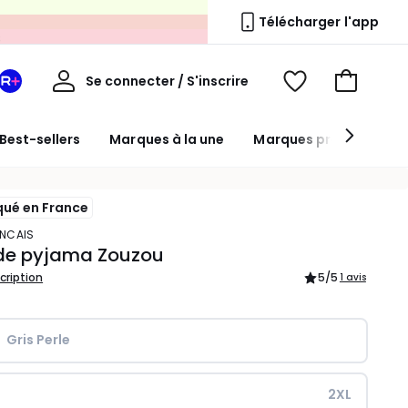
s
Télécharger l'app
Mon
Se connecter / S'inscrire
Mon
Voir
Voir
compte
espace
mes
mon
La
favoris
panier
Best-sellers
Marques à la une
Marques premium
Redoute
+
qué en France
RANCAIS
 de pyjama Zouzou
scription
5
/5
1 avis
Gris Perle
2XL