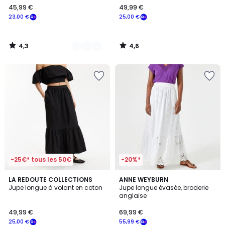
45,99 €
49,99 €
€
23,00 €
25,00 €
souscrivez
à
notre
4,3
4,6
programme
/
/
5
5
pour
payer
à
la
place
23,00
€.
-25€* tous les 50€
-20%*
3,7
4,7
2
LA REDOUTE COLLECTIONS
2
ANNE WEYBURN
/ 5
/ 5
Jupe longue à volant en coton
Jupe longue évasée, broderie
Couleurs
Couleurs
anglaise
49,99 €
69,99 €
25,00 €
55,99 €