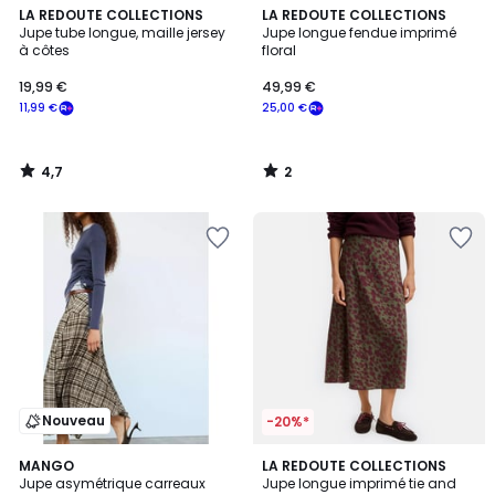
4,7
2
LA REDOUTE COLLECTIONS
LA REDOUTE COLLECTIONS
/ 5
/
Jupe tube longue, maille jersey
Jupe longue fendue imprimé
5
à côtes
floral
19,99 €
49,99 €
11,99 €
25,00 €
4,7
2
/
/
5
5
Nouveau
-20%*
MANGO
LA REDOUTE COLLECTIONS
Jupe asymétrique carreaux
Jupe longue imprimé tie and