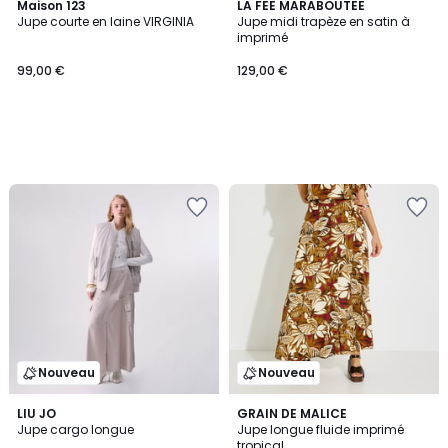
Maison 123
LA FEE MARABOUTEE
Jupe courte en laine VIRGINIA
Jupe midi trapèze en satin à
imprimé
99,00 €
129,00 €
Nouveau
Nouveau
2
LIU JO
GRAIN DE MALICE
Jupe cargo longue
Jupe longue fluide imprimé
Couleurs
tropical