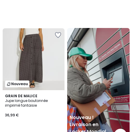
Nouveau
!
Livraison
en
Locker
Mondial
Relay
Nouveau
GRAIN DE MALICE
Jupe longue boutonnée
imprimé fantaisie
36,99 €
Nouveau !
Livraison en
Locker Mondial