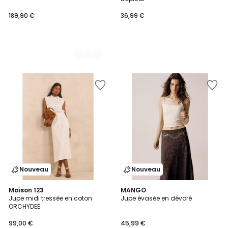
189,90 €
36,99 €
Nouveau
Nouveau
Maison 123
2
MANGO
Jupe midi tressée en coton
Jupe évasée en dévoré
Couleurs
ORCHYDEE
99,00 €
45,99 €