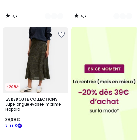
3,7
4,7
/
/
5
5
-20%*
LA REDOUTE COLLECTIONS
Jupe longue évasée imprimé
léopard
39,99 €
31,99 €