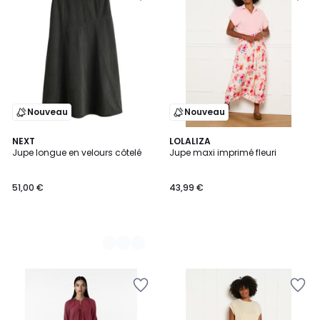
Nouveau
Nouveau
2
NEXT
LOLALIZA
Jupe longue en velours côtelé
Jupe maxi imprimé fleuri
Couleurs
51,00 €
43,99 €