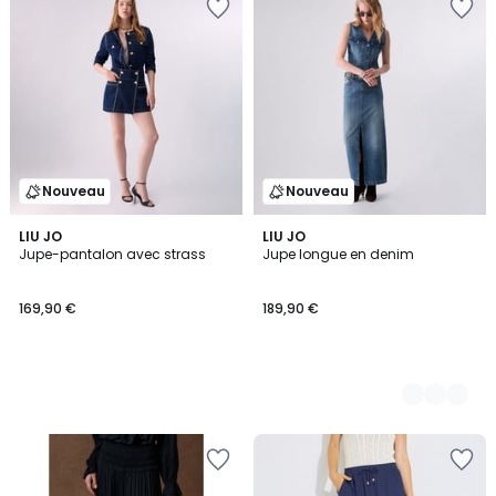
Nouveau
Nouveau
LIU JO
2
LIU JO
Jupe-pantalon avec strass
Jupe longue en denim
Couleurs
169,90 €
189,90 €