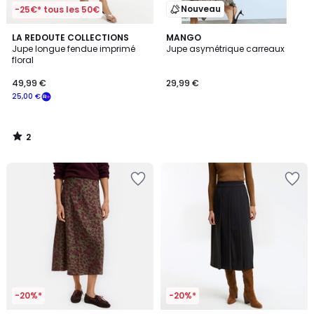
Nouveau
-25€* tous les 50€
2
LA REDOUTE COLLECTIONS
MANGO
/
Jupe longue fendue imprimé
Jupe asymétrique carreaux
5
floral
49,99 €
29,99 €
25,00 €
2
/
5
-20%*
-20%*