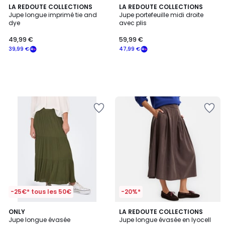
LA REDOUTE COLLECTIONS
LA REDOUTE COLLECTIONS
Jupe longue imprimé tie and
Jupe portefeuille midi droite
dye
avec plis
49,99 €
59,99 €
39,99 €
47,99 €
-25€* tous les 50€
-20%*
3
ONLY
LA REDOUTE COLLECTIONS
/
Jupe longue évasée
Jupe longue évasée en lyocell