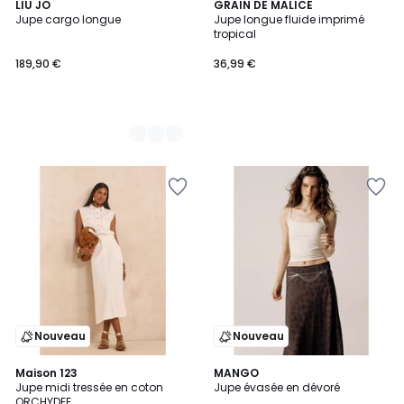
2
LIU JO
GRAIN DE MALICE
Jupe cargo longue
Jupe longue fluide imprimé
Couleurs
tropical
189,90 €
36,99 €
Nouveau
Nouveau
Maison 123
2
MANGO
Jupe midi tressée en coton
Jupe évasée en dévoré
Couleurs
ORCHYDEE