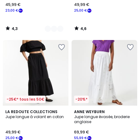
45,99 €
49,99 €
€
23,00 €
25,00 €
souscrivez
à
notre
4,3
4,6
programme
/
/
5
5
pour
payer
à
la
place
23,00
€.
-25€* tous les 50€
-20%*
3,7
4,7
2
LA REDOUTE COLLECTIONS
2
ANNE WEYBURN
/ 5
/ 5
Jupe longue à volant en coton
Jupe longue évasée, broderie
Couleurs
Couleurs
anglaise
49,99 €
69,99 €
25,00 €
55,99 €