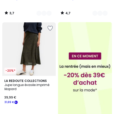
3,7
4,7
/
/
5
5
-20%*
LA REDOUTE COLLECTIONS
Jupe longue évasée imprimé
léopard
39,99 €
31,99 €