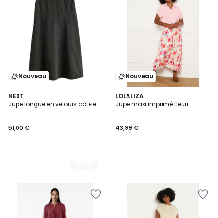
Nouveau
Nouveau
2
NEXT
LOLALIZA
Jupe longue en velours côtelé
Jupe maxi imprimé fleuri
Couleurs
51,00 €
43,99 €