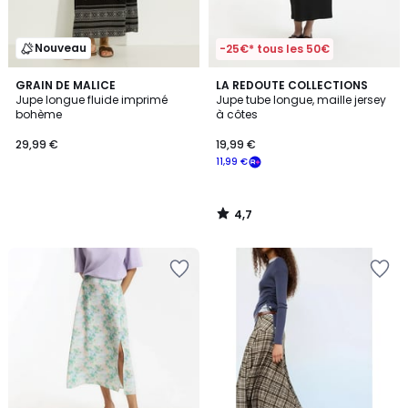
Nouveau
-25€* tous les 50€
4,7
GRAIN DE MALICE
LA REDOUTE COLLECTIONS
/ 5
Jupe longue fluide imprimé
Jupe tube longue, maille jersey
bohème
à côtes
29,99 €
19,99 €
11,99 €
4,7
/
5