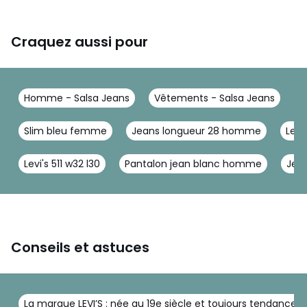
Craquez aussi pour
Homme - Salsa Jeans
Vêtements - Salsa Jeans
J
Slim bleu femme
Jeans longueur 28 homme
Levi
Levi's 511 w32 l30
Pantalon jean blanc homme
Jea
Conseils et astuces
La marque LEVI’S : née au 19e siècle et toujours tendance