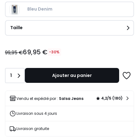
Bleu Denim
Taille
69,95
69,95 €
€
99,95 €
-30%
au
lieu
de
Quantité
1
Ajouter au panier
99,95
Ajoute
€
à
30%
une
de
liste
4,2/5 (180)
Vendu et expédié par :
Salsa Jeans
réduction
appliquée.
Livraison sous 4 jours
Livraison gratuite