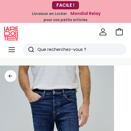
-20% dès 39€*
FACILE !
sur la mode
Mondial Relay
Livraison en Locker
pour vos petits articles
Voir
mon
La
panie
Redoute
Menu
Rechercher
Derniers
articles
vus