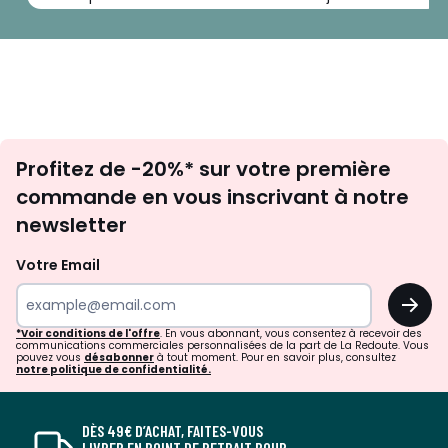
Inscription
Profitez de -20%* sur votre première
newsletter
commande en vous inscrivant à notre
newsletter
Votre Email
OK
*Voir conditions de l'offre
. En vous abonnant, vous consentez à recevoir des
communications commerciales personnalisées de la part de La Redoute. Vous
pouvez vous
désabonner
à tout moment. Pour en savoir plus, consultez
notre politique de confidentialité.
DÈS 49€ D’ACHAT, FAITES-VOUS
LIVRER EN POINT DE RETRAIT POUR