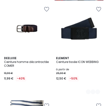
5
DEELUXE
6
ELEMENT
Ceinture homme décontractée
Ceinture tissée ICON WEBBING
Couleurs
COMER
à partir de
19,99 €
25,00 €
11,99 €
-40%
12,50 €
-50%