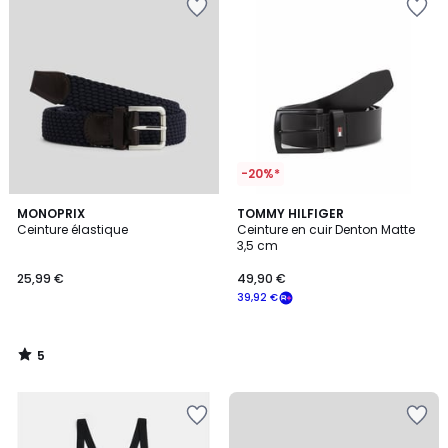
-20%*
5
MONOPRIX
TOMMY HILFIGER
/
Ceinture élastique
Ceinture en cuir Denton Matte
5
3,5 cm
25,99 €
49,90 €
39,92 €
5
/
5