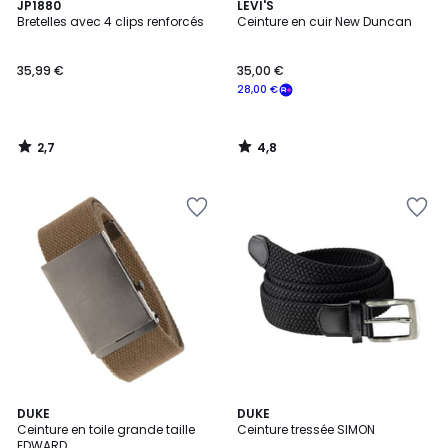
2,7
4,8
JP1880
LEVI'S
/ 5
/ 5
Bretelles avec 4 clips renforcés
Ceinture en cuir New Duncan
35,99 €
35,00 €
28,00 €
2,7
4,8
/
/
5
5
3,9
4,6
5
DUKE
DUKE
/ 5
/ 5
Ceinture en toile grande taille
Ceinture tressée SIMON
Couleurs
EDWARD