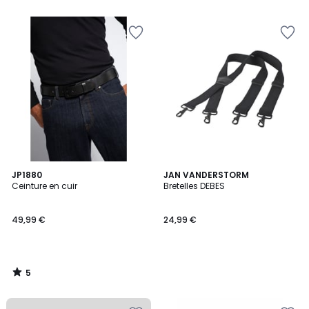
5
5
JP1880
JAN VANDERSTORM
/
Ceinture en cuir
Bretelles DEBES
5
49,99 €
24,99 €
5
/
5