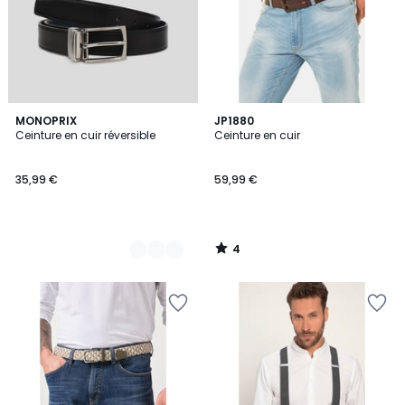
4
2
MONOPRIX
JP1880
/
Ceinture en cuir réversible
Ceinture en cuir
Couleurs
5
35,99 €
59,99 €
4
/
5