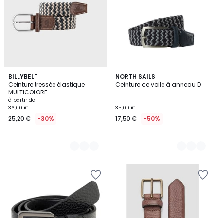
4
BILLYBELT
2
NORTH SAILS
Ceinture tressée élastique
Ceinture de voile à anneau D
Couleurs
Couleurs
MULTICOLORE
à partir de
36,00 €
35,00 €
25,20 €
-30%
17,50 €
-50%