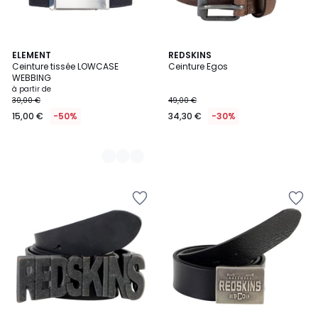
6
ELEMENT
REDSKINS
Ceinture tissée LOWCASE
Ceinture Egos
Couleurs
WEBBING
à partir de
30,00 €
49,00 €
15,00 €
-50%
34,30 €
-30%