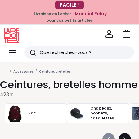
Mondial Relay
Livraison en Locker
pour vos petits articles
EN CE MOMENT
-20% dès 39€*
sur la mode
Voir
mon
La
panie
Redoute
Menu
Rechercher
Derniers
...
articles
Accessoires
Ceinture, bretelles
Ceintures, bretelles homme
vus
423
Chapeaux,
Sac
bonnets,
casquettes