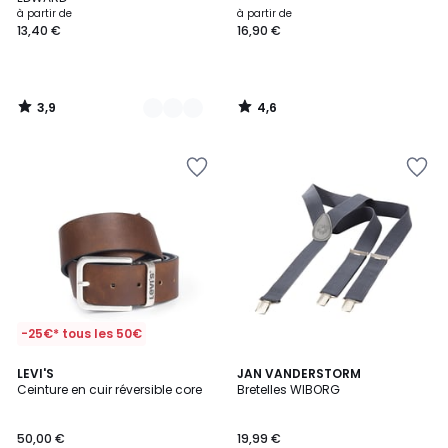
à partir de
à partir de
13,40 €
16,90 €
3,9
4,6
/
/
5
5
-25€* tous les 50€
4,1
LEVI'S
JAN VANDERSTORM
/ 5
Ceinture en cuir réversible core
Bretelles WIBORG
50,00 €
19,99 €