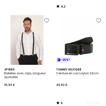
4,2
/
5
-25%*
5
JP1880
2
TOMMY HILFIGER
/
Bretelles avec clips, longueur
Ceinture en cuir Layton 3,5cm
Couleurs
5
ajustable
35,99 €
49,90 €
5
/