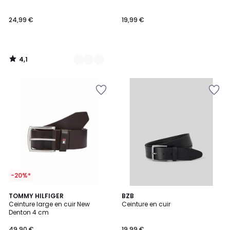
24,99 €
19,99 €
4,1
/
5
-20%*
TOMMY HILFIGER
BZB
Ceinture large en cuir New
Ceinture en cuir
Denton 4 cm
49,90 €
19,99 €