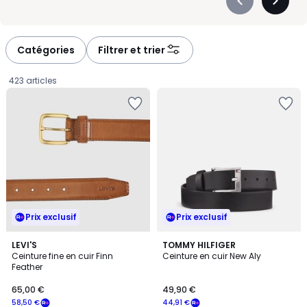
Précédent
Suivan
-
-
défiler
défiler
à
à
Catégories
Filtrer et trier
gauche
droite
423 articles
Prix exclusif
Prix exclusif
LEVI'S
TOMMY HILFIGER
Ceinture fine en cuir Finn
Ceinture en cuir New Aly
Feather
65,00
65,00 €
49,90 €
€
58,50 €
44,91 €
souscrivez