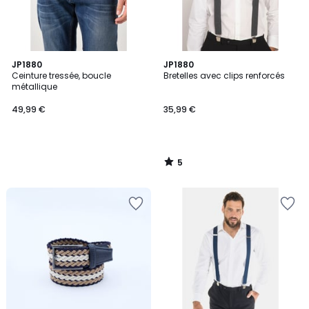
5
JP1880
JP1880
/
Ceinture tressée, boucle
Bretelles avec clips renforcés
5
métallique
49,99 €
35,99 €
5
/
5