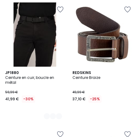
2
JP1880
REDSKINS
Ceinture en cuir, boucle en
Ceinture Braize
Couleurs
métal
59,99 €
49,99 €
41,99 €
-30%
37,10 €
-25%