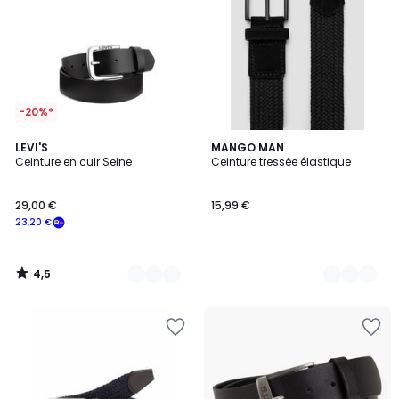
-20%*
4,5
2
LEVI'S
4
MANGO MAN
/ 5
Ceinture en cuir Seine
Ceinture tressée élastique
Couleurs
Couleurs
29,00 €
15,99 €
23,20 €
4,5
/
5