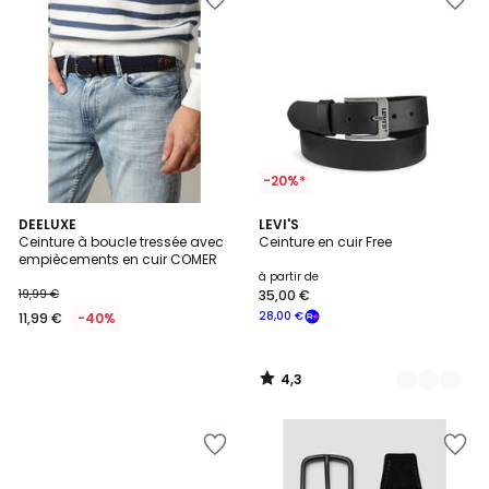
-20%*
4,3
DEELUXE
3
LEVI'S
/ 5
Ceinture à boucle tressée avec
Ceinture en cuir Free
Couleurs
empiècements en cuir COMER
à partir de
19,99 €
35,00 €
28,00 €
11,99 €
-40%
4,3
/
5