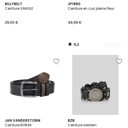
4,2
BILLYBELT
2
JP1880
/ 5
Ceinture SANGLE
Ceinture en cuir pleine fleur
Couleurs
29,00 €
49,99 €
4,2
/
5
4,1
4
JAN VANDERSTORM
BZB
/ 5
Ceinture BORAK
Ceinture western
Couleurs