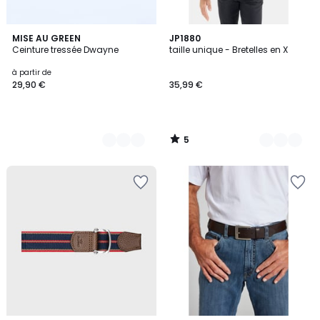
5
3
MISE AU GREEN
3
JP1880
/
Ceinture tressée Dwayne
taille unique - Bretelles en X
Couleurs
Couleurs
5
à partir de
29,90 €
35,99 €
5
/
5