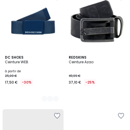
8
DC SHOES
REDSKINS
Ceinture WEB.
Ceinture Azao
Couleurs
à partir de
25,00 €
49,99 €
17,50 €
-30%
37,10 €
-25%