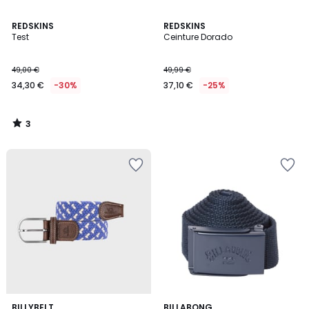
3
REDSKINS
REDSKINS
/
Test
Ceinture Dorado
5
49,00 €
49,99 €
34,30 €
-30%
37,10 €
-25%
3
/
5
3
BILLYBELT
5
BILLABONG