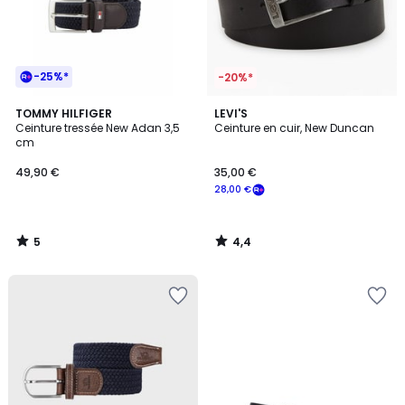
-25%*
-20%*
5
4,4
TOMMY HILFIGER
LEVI'S
/
/ 5
Ceinture tressée New Adan 3,5
Ceinture en cuir, New Duncan
5
cm
49,90 €
35,00 €
28,00 €
5
4,4
/
/
5
5