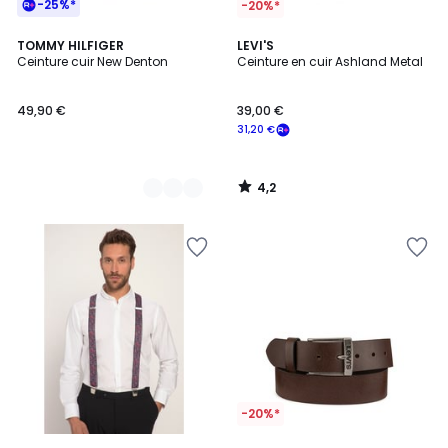
-25%*
-20%*
4,2
2
TOMMY HILFIGER
LEVI'S
/ 5
Ceinture cuir New Denton
Ceinture en cuir Ashland Metal
Couleurs
49,90 €
39,00 €
31,20 €
4,2
/
5
-20%*