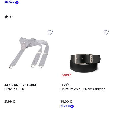
25,00 €
4,1
/
5
-20%*
4,2
JAN VANDERSTORM
LEVI'S
/ 5
Bretelles IBERT
Ceinture en cuir New Ashland
21,99 €
39,00 €
31,20 €