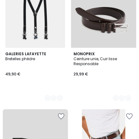
2
GALERIES LAFAYETTE
2
MONOPRIX
Bretelles phèdre
Ceinture unie, Cuir lisse
Couleurs
Couleurs
Responsable
49,90 €
29,99 €