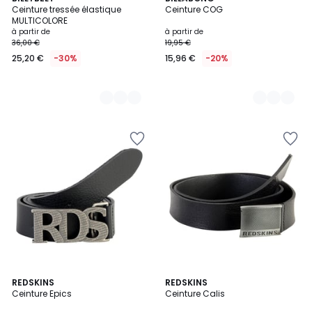
Ceinture tressée élastique
Ceinture COG
Couleurs
Couleurs
MULTICOLORE
à partir de
à partir de
36,00 €
19,95 €
25,20 €
-30%
15,96 €
-20%
2
REDSKINS
REDSKINS
Ceinture Epics
Ceinture Calis
Couleurs