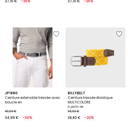
37,10 €
-25%
37,10 €
-25%
JP1880
2
BILLYBELT
Ceinture extensible tressée avec
Ceinture tressée élastique
Couleurs
boucle en
MULTICOLORE
à partir de
49,99 €
36,00 €
34,99 €
-30%
28,80 €
-20%