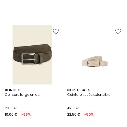
à
notre
programme
pour
payer
à
la
place
58,50
€.
BONOBO
3
NORTH SAILS
Ceinture large en cuir
Ceinture tissée extensible
Couleurs
29,99 €
45,00 €
10,00 €
-66%
22,50 €
-50%