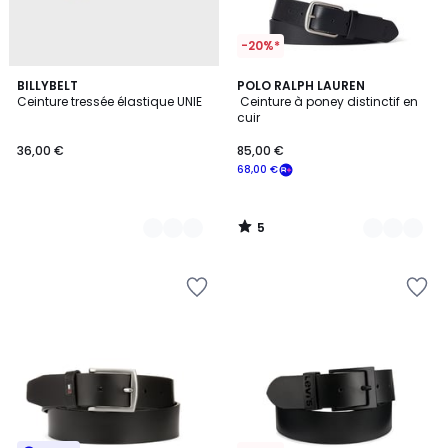
-20%*
5
29
BILLYBELT
2
POLO RALPH LAUREN
/
Ceinture tressée élastique UNIE
Ceinture à poney distinctif en
Couleurs
Couleurs
5
cuir
36,00 €
85,00 €
68,00 €
5
/
5