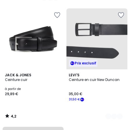
Prix exclusif
4,2
JACK & JONES
2
LEVI'S
/ 5
Ceinture cuir
Ceinture en cuir New Duncan
Couleurs
à partir de
29,89 €
35,00 €
31,50 €
4,2
/
5