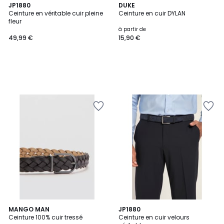
JP1880
DUKE
Ceinture en véritable cuir pleine
Ceinture en cuir DYLAN
fleur
à partir de
49,99 €
15,90 €
MANGO MAN
5
JP1880
Ceinture 100% cuir tressé
Ceinture en cuir velours
Couleurs