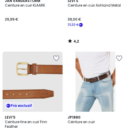
4,2
JAN VANDERSTORM
LEVI'S
/ 5
Ceinture en cuir KLAARK
Ceinture en cuir Ashland Metal
29,99 €
39,00 €
31,20 €
4,2
/
5
Prix exclusif
5
LEVI'S
JP1880
/
Ceinture fine en cuir Finn
Ceinture en cuir
5
Feather