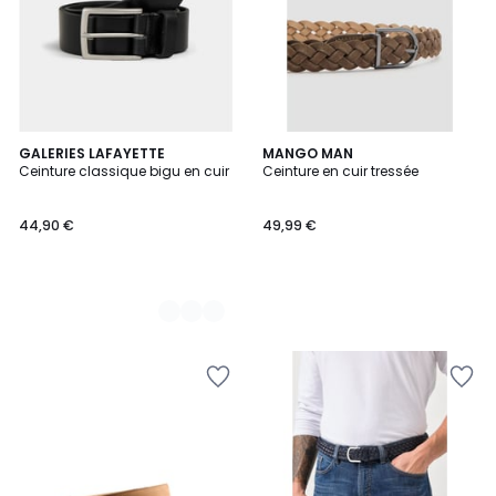
2
GALERIES LAFAYETTE
MANGO MAN
Ceinture classique bigu en cuir
Ceinture en cuir tressée
Couleurs
44,90 €
49,99 €