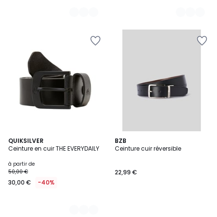
2
QUIKSILVER
BZB
Ceinture en cuir THE EVERYDAILY
Ceinture cuir réversible
Couleurs
à partir de
50,00 €
22,99 €
30,00 €
-40%