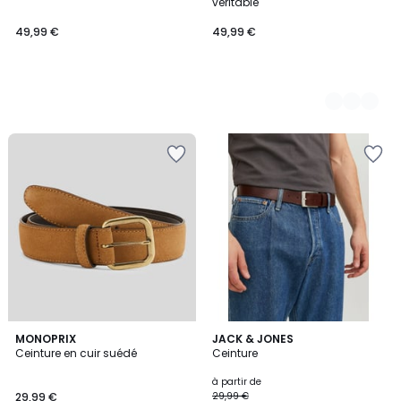
véritable
49,99 €
49,99 €
MONOPRIX
3
JACK & JONES
Ceinture en cuir suédé
Ceinture
Couleurs
à partir de
29,99 €
29,99 €