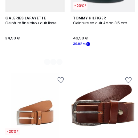
-20%*
3
GALERIES LAFAYETTE
TOMMY HILFIGER
Ceinture fine birou cuir lisse
Ceinture en cuir Adan 3,5 cm
Couleurs
34,90 €
49,90 €
39,92 €
-20%*