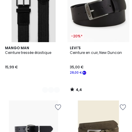
-20%*
4,4
4
MANGO MAN
LEVI'S
/ 5
Ceinture tressée élastique
Ceinture en cuir, New Duncan
Couleurs
15,99 €
35,00 €
28,00 €
4,4
/
5