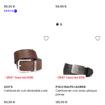
65,00 €
59,99 €
58,50 €
5
/
5
-25€* tous les 50€
-25€* tous les 50€
4,1
4,3
LEVI'S
2
POLO RALPH LAUREN
/ 5
/ 5
Ceinture en cuir réversible core
Ceinture en cuir avec plaque
Couleurs
poney
50,00 €
125,00 €