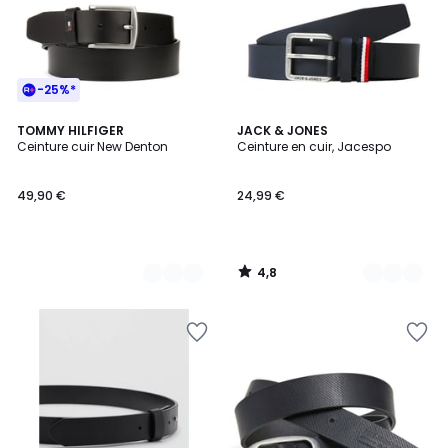
-25%*
4,8
2
TOMMY HILFIGER
4
JACK & JONES
/ 5
Ceinture cuir New Denton
Ceinture en cuir, Jacespo
Couleurs
Couleurs
49,90 €
24,99 €
4,8
/
5