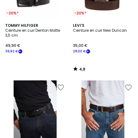
-20%*
-20%*
4,8
TOMMY HILFIGER
LEVI'S
/ 5
Ceinture en cuir Denton Matte
Ceinture en cuir New Duncan
3,5 cm
49,90 €
35,00 €
39,92 €
28,00 €
4,8
/
5