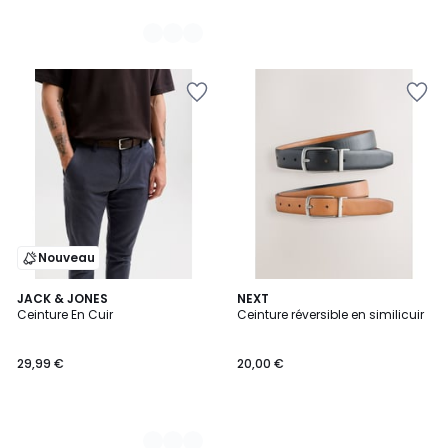
Nouveau
2
JACK & JONES
NEXT
Ceinture En Cuir
Ceinture réversible en similicuir
Couleurs
29,99 €
20,00 €