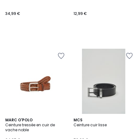
34,99 €
12,99 €
5
MARC O'POLO
2
MCS
/
Ceinture tressée en cuir de
Ceinture cuir lisse
Couleurs
5
vache noble