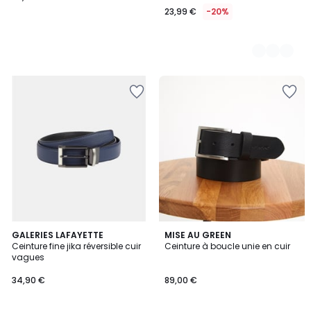
23,99 €
-20%
2
GALERIES LAFAYETTE
MISE AU GREEN
Ceinture fine jika réversible cuir
Ceinture à boucle unie en cuir
Couleurs
vagues
34,90 €
89,00 €