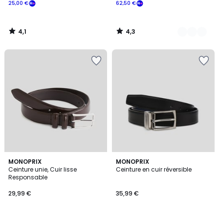
25,00 €
62,50 €
4,1
4,3
/
/
5
5
2
MONOPRIX
2
MONOPRIX
Ceinture unie, Cuir lisse
Ceinture en cuir réversible
Couleurs
Couleurs
Responsable
29,99 €
35,99 €