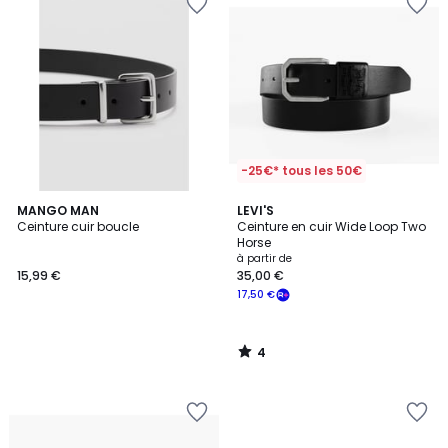
-25€* tous les 50€
4
MANGO MAN
LEVI'S
/
Ceinture cuir boucle
Ceinture en cuir Wide Loop Two
5
Horse
à partir de
15,99 €
35,00 €
17,50 €
4
/
5