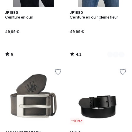
5
4,2
JP1880
2
JP1880
/
/ 5
Ceinture en cuir
Ceinture en cuir pleine fleur
Couleurs
5
49,99 €
49,99 €
5
4,2
/
/
5
5
-20%*