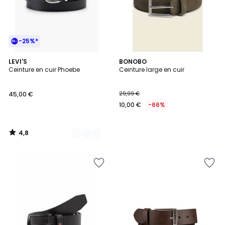
-25%*
4,8
2
LEVI'S
BONOBO
/ 5
Ceinture en cuir Phoebe
Ceinture large en cuir
Couleurs
45,00 €
29,99 €
10,00 €
-66%
4,8
/
5