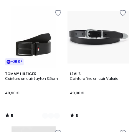
-25%*
5
5
2
TOMMY HILFIGER
LEVI'S
/
/
Ceinture en cuir Layton 3,5cm
Ceinture fine en cuir Valerie
Couleurs
5
5
49,90 €
49,00 €
5
5
/
/
5
5