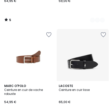
64,95 €
59,00 €
5
/
5
5
MARC O'POLO
LACOSTE
/
Ceinture en cuir de vache
Ceinture en cuir lisse
5
robuste
54,95 €
65,00 €