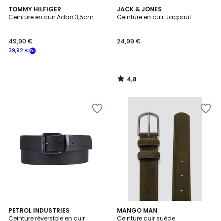
4,8
TOMMY HILFIGER
JACK & JONES
/ 5
Ceinture en cuir Adan 3,5cm
Ceinture en cuir Jacpaul
49,90 €
24,99 €
39,92 €
4,8
/
5
PETROL INDUSTRIES
MANGO MAN
Ceinture réversible en cuir
Ceinture cuir suède