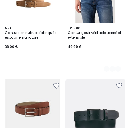
NEXT
2
JP1880
Ceinture en nubuck fabriquée
Ceinture, cuir véritable tressé et
Couleurs
espagne signature
extensible
38,00 €
49,99 €