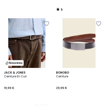
5
/
5
Nouveau
2
JACK & JONES
BONOBO
Ceinture En Cuir
Ceinture
Couleurs
19,99 €
29,99 €