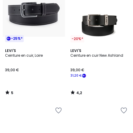
-25%*
-20%*
5
4,2
LEVI'S
LEVI'S
/
/ 5
Ceinture en cuir, Loire
Ceinture en cuir New Ashland
5
39,00 €
39,00 €
31,20 €
5
4,2
/
/
5
5