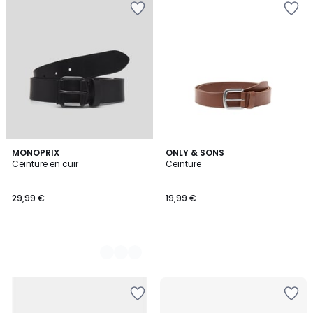
2
MONOPRIX
ONLY & SONS
Ceinture en cuir
Ceinture
Couleurs
29,99 €
19,99 €