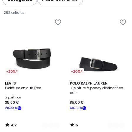
gauche
droite
262 articles
-20%*
-20%*
4,2
5
3
LEVI'S
2
POLO RALPH LAUREN
/ 5
/
Ceinture en cuir Free
Ceinture à poney distinctif en
Couleurs
Couleurs
5
cuir
Prix
à partir de
35,00 €
85,00 €
à
28,00 €
68,00 €
partir
de
35,00
4,2
5
€
/
/
5
5