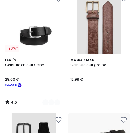
-20%*
4,5
2
LEVI'S
MANGO MAN
/ 5
Ceinture en cuir Seine
Ceinture cuir grainé
Couleurs
29,00 €
12,99 €
23,20 €
4,5
/
5