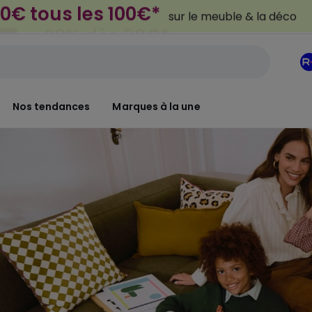
-20% dès 39€*
NT
sur la mode
Nos tendances
Marques à la une