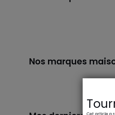
Converse
Nos marques mais
Benuta
Tourn
Cet article a 