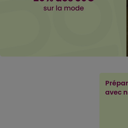
Prépar
avec n