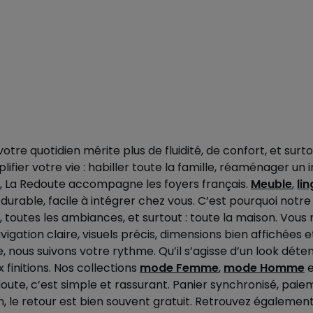
otre quotidien mérite plus de fluidité, de confort, et sur
lifier votre vie : habiller toute la famille, réaménager u
ns, La Redoute accompagne les foyers français.
Meuble
,
li
ue, durable, facile à intégrer chez vous. C’est pourquoi not
ts, toutes les ambiances, et surtout : toute la maison. 
igation claire, visuels précis, dimensions bien affichées 
 nous suivons votre rythme. Qu’il s’agisse d’un look déten
 finitions. Nos collections
mode Femme
,
mode Homme
te, c’est simple et rassurant. Panier synchronisé, paieme
tion, le retour est bien souvent gratuit. Retrouvez égalem