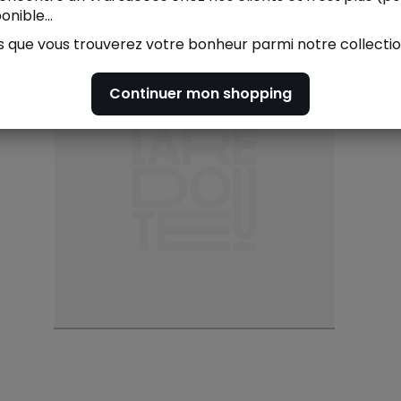
es vus
nible...
 que vous trouverez votre bonheur parmi notre collecti
Continuer mon shopping