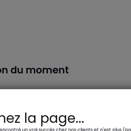
Levi's
TAO
on du moment
Woood
Bloon
ez la page...
rencontré un vrai succès chez nos clients et n'est plus (po