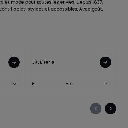
o et mode pour toutes les envies. Depuis 1837,
ns fiables, stylées et accessibles. Avec goût,
Lit, Literie
P
Voir
Précédent
Suivant
-
-
défiler
défiler