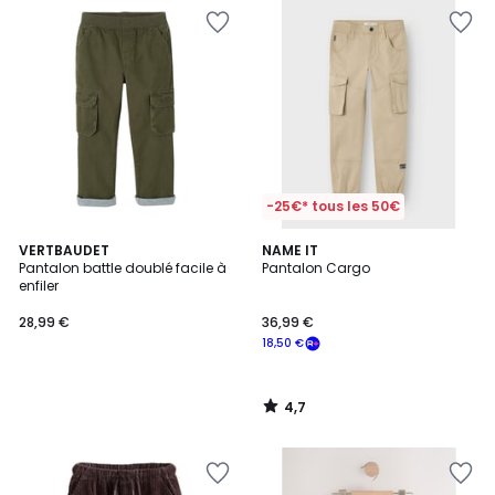
-25€* tous les 50€
4,7
VERTBAUDET
NAME IT
/ 5
Pantalon battle doublé facile à
Pantalon Cargo
enfiler
28,99 €
36,99 €
18,50 €
4,7
/
5