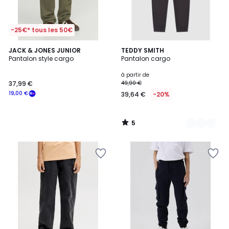
-25€* tous les 50€
5
JACK & JONES JUNIOR
3
TEDDY SMITH
/
Pantalon style cargo
Pantalon cargo
Couleurs
5
à partir de
37,99 €
49,90 €
19,00 €
39,64 €
-20%
5
/
5