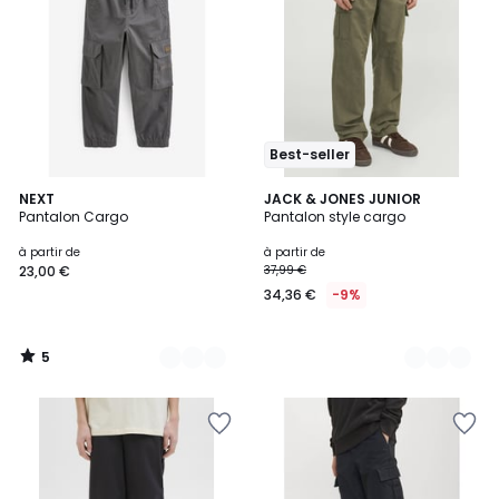
Best-seller
5
6
NEXT
3
JACK & JONES JUNIOR
/
Pantalon Cargo
Pantalon style cargo
Couleurs
Couleurs
5
à partir de
à partir de
23,00 €
37,99 €
34,36 €
-9%
5
/
5