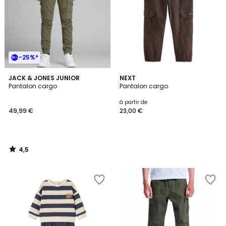
-25%*
4,5
JACK & JONES JUNIOR
NEXT
/ 5
Pantalon cargo
Pantalon cargo
à partir de
49,99 €
23,00 €
4,5
/
5