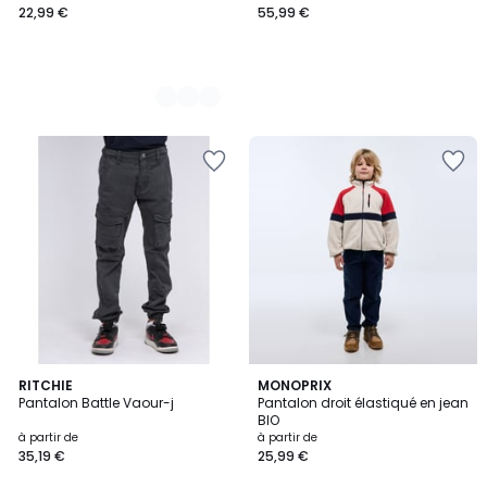
22,99 €
55,99 €
2
RITCHIE
2
MONOPRIX
Pantalon Battle Vaour-j
Pantalon droit élastiqué en jean
Couleurs
Couleurs
BIO
à partir de
à partir de
35,19 €
25,99 €