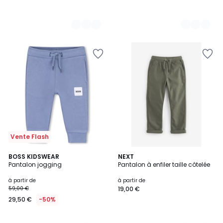
Vente Flash
5
2
BOSS KIDSWEAR
3
NEXT
/
Pantalon jogging
Pantalon à enfiler taille côtelée
Couleurs
Couleurs
5
à partir de
à partir de
59,00 €
19,00 €
29,50 €
-50%