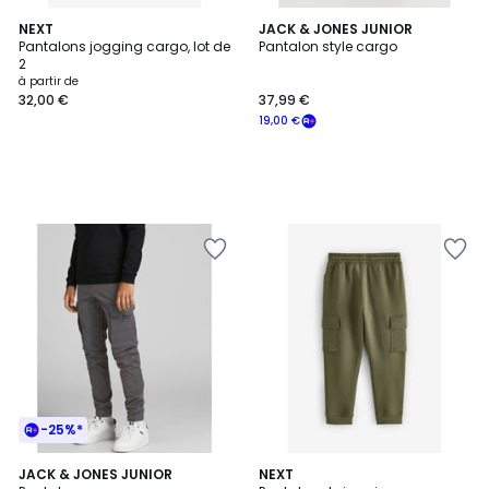
NEXT
JACK & JONES JUNIOR
Pantalons jogging cargo, lot de
Pantalon style cargo
2
à partir de
32,00 €
37,99 €
19,00 €
-25%*
4,6
JACK & JONES JUNIOR
5
NEXT