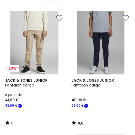
-20%*
5
4,8
JACK & JONES JUNIOR
JACK & JONES JUNIOR
/
/ 5
Pantalon cargo
Pantalon cargo
5
à partir de
41,99 €
49,99 €
39,99 €
25,00 €
5
4,8
/
/
5
5