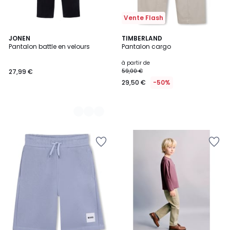
Vente Flash
2
JONEN
TIMBERLAND
Pantalon battle en velours
Pantalon cargo
Couleurs
à partir de
27,99 €
59,00 €
29,50 €
-50%