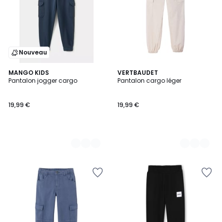
Nouveau
3
MANGO KIDS
2
VERTBAUDET
Pantalon jogger cargo
Pantalon cargo léger
Couleurs
Couleurs
19,99 €
19,99 €