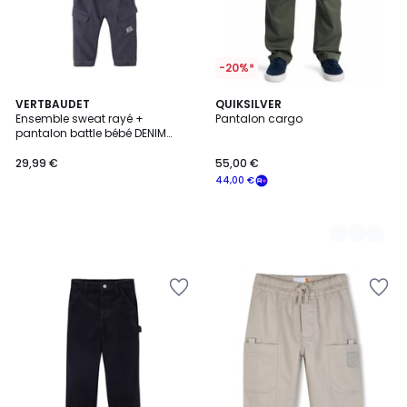
-20%*
VERTBAUDET
3
QUIKSILVER
Ensemble sweat rayé +
Pantalon cargo
Couleurs
pantalon battle bébé DENIM
FABRIC
29,99 €
55,00 €
44,00 €