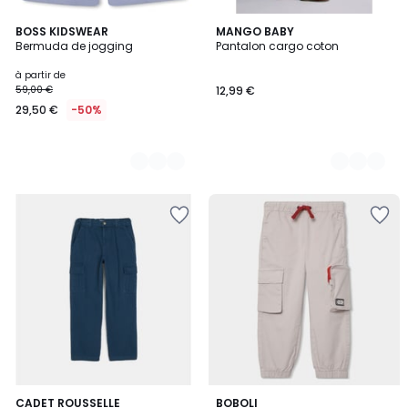
5
BOSS KIDSWEAR
2
MANGO BABY
Bermuda de jogging
Pantalon cargo coton
Couleurs
Couleurs
à partir de
59,00 €
12,99 €
29,50 €
-50%
2
CADET ROUSSELLE
BOBOLI