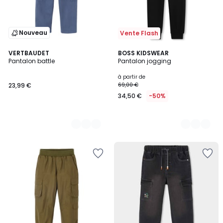
Nouveau
Vente Flash
2
VERTBAUDET
3
BOSS KIDSWEAR
Pantalon battle
Pantalon jogging
Couleurs
Couleurs
à partir de
23,99 €
69,00 €
34,50 €
-50%