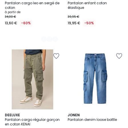
Pantalon cargo leo en sergé de
Pantalon enfant coton
Couleurs
coton
élastique
à partir de
34,00 €
39,95 €
13,60 €
-60%
19,95 €
-50%
DEELUXE
JONEN
Pantalon cargo régular garçon
Pantalon denim loose battle
en coton KENAI