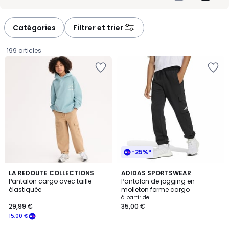
proposons des pantalons cargo garçon pensés pour le quotidien,
-
-
avec des détails utiles et un style décontracté qui plaît tout de suite.
défiler
défiler
à
à
Catégories
Filtrer et trier
gauche
droite
199 articles
-25%*
4,3
2
LA REDOUTE COLLECTIONS
ADIDAS SPORTSWEAR
/ 5
Pantalon cargo avec taille
Pantalon de jogging en
Couleurs
élastiquée
molleton forme cargo
29,99
à partir de
29,99 €
35,00 €
€
15,00 €
souscrivez