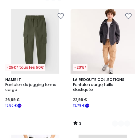
5
-25€* tous les 50€
-20%*
3
NAME IT
2
LA REDOUTE COLLECTIONS
/
Pantalon de jogging forme
Pantalon cargo, taille
Couleurs
5
cargo
élastiquée
26,99 €
22,99 €
13,50 €
13,79 €
3
/
5