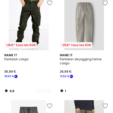
-25€* tous les 50€
-25€* tous les 50€
4,6
1
2
NAME IT
NAME IT
/ 5
/
Pantalon cargo
Pantalon de jogging forme
Couleurs
5
cargo
36,99 €
26,99 €
18,50 €
13,50 €
4,6
1
/
/
5
5