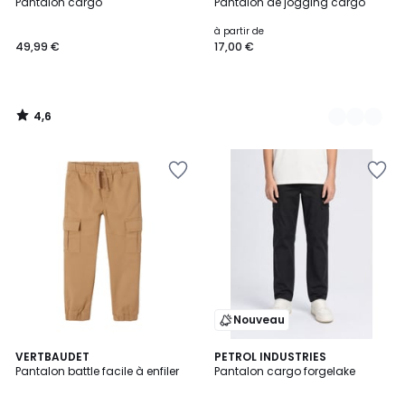
/ 5
Pantalon cargo
Pantalon de jogging cargo
Couleurs
à partir de
49,99 €
17,00 €
4,6
/
5
Nouveau
3
VERTBAUDET
PETROL INDUSTRIES
Pantalon battle facile à enfiler
Pantalon cargo forgelake
Couleurs