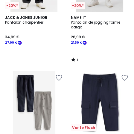
-20%*
-20%*
1
JACK & JONES JUNIOR
NAME IT
/
Pantalon charpentier
Pantalon de jogging forme
5
cargo
34,99 €
26,99 €
27,99 €
21,59 €
1
/
5
Vente Flash