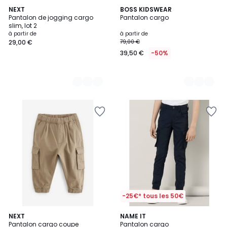
2
NEXT
2
BOSS KIDSWEAR
Pantalon de jogging cargo
Pantalon cargo
Couleurs
Couleurs
slim, lot 2
à partir de
à partir de
29,00 €
79,00 €
39,50 €
-50%
-25€* tous les 50€
5
NEXT
2
NAME IT
/
Pantalon cargo coupe
Pantalon cargo