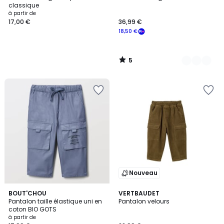
Couleurs
5
classique
à partir de
17,00 €
36,99 €
18,50 €
5
/
5
Nouveau
2
BOUT'CHOU
VERTBAUDET
Pantalon taille élastique uni en
Pantalon velours
Couleurs
coton BIO GOTS
à partir de