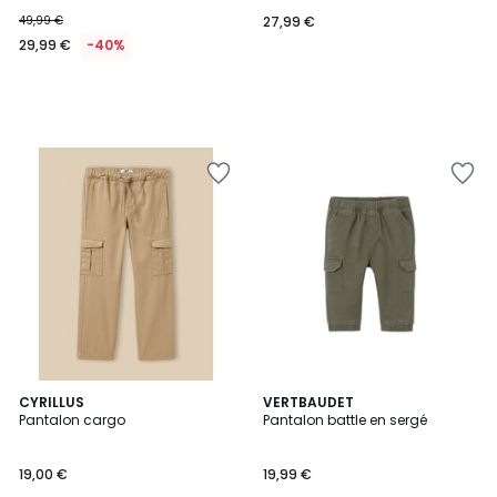
49,99 €
27,99 €
29,99 €
-40%
2
CYRILLUS
2
VERTBAUDET
Pantalon cargo
Pantalon battle en sergé
Couleurs
Couleurs
19,00 €
19,99 €